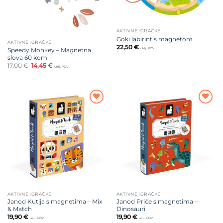
AKTIVNE IGRAČKE
Goki labirint s magnetom
AKTIVNE IGRAČKE
22,50
€
Speedy Monkey – Magnetna
uklj. PDV
slova 60 kom
Izvorna
Trenutna
17,00
€
14,45
€
uklj. PDV
cijena
cijena
bila
je:
je:
14,45 €.
17,00 €.
Dodajte
Dodajte
na listu
na listu
želja
želja
AKTIVNE IGRAČKE
AKTIVNE IGRAČKE
Janod Kutija s magnetima – Mix
Janod Priče s magnetima –
& Match
Dinosauri
19,90
€
19,90
€
uklj. PDV
uklj. PDV