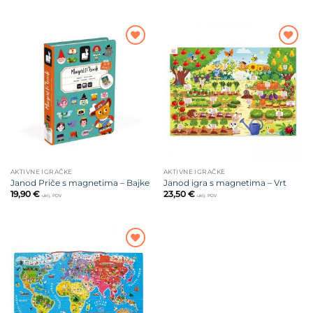
Dodajte
Dodajte
na listu
na listu
želja
želja
AKTIVNE IGRAČKE
AKTIVNE IGRAČKE
Janod Priče s magnetima – Bajke
Janod igra s magnetima – Vrt
19,90
€
23,50
€
uklj. PDV
uklj. PDV
Dodajte
na listu
želja