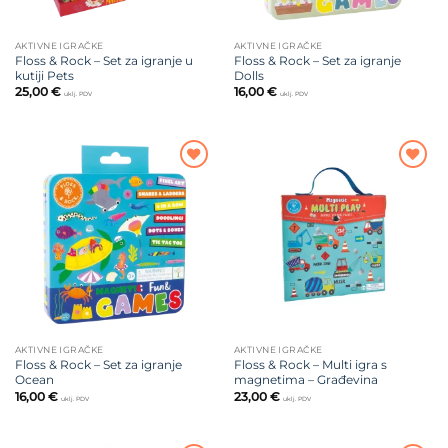
AKTIVNE IGRAČKE
AKTIVNE IGRAČKE
Floss & Rock – Set za igranje u
Floss & Rock – Set za igranje
kutiji Pets
Dolls
25,00
€
16,00
€
uklj. PDV
uklj. PDV
Dodajte
Dodajte
na listu
na listu
želja
želja
AKTIVNE IGRAČKE
AKTIVNE IGRAČKE
Floss & Rock – Set za igranje
Floss & Rock – Multi igra s
Ocean
magnetima – Građevina
16,00
€
23,00
€
uklj. PDV
uklj. PDV