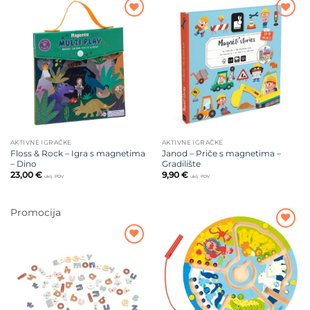
Dodajte
Dodajte
na listu
na listu
želja
želja
AKTIVNE IGRAČKE
AKTIVNE IGRAČKE
Floss & Rock – Igra s magnetima
Janod – Priče s magnetima –
– Dino
Gradilište
23,00
€
9,90
€
uklj. PDV
uklj. PDV
Promocija
Dodajte
na listu
Dodajte
želja
na listu
želja