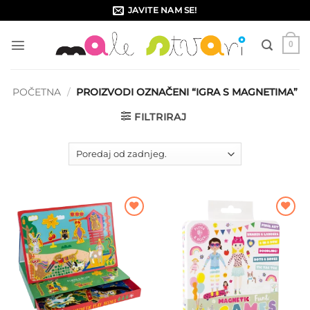
Skip
JAVITE NAM SE!
to
content
0
POČETNA
/
PROIZVODI OZNAČENI “IGRA S MAGNETIMA”
FILTRIRAJ
Dodajte
Dodajte
na listu
na listu
želja
želja