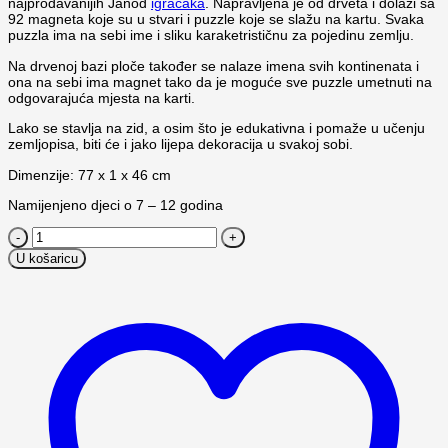
najprodavanijih Janod
igračaka
. Napravljena je od drveta i dolazi sa
92 magneta koje su u stvari i puzzle koje se slažu na kartu. Svaka
puzzla ima na sebi ime i sliku karaketrističnu za pojedinu zemlju.
Na drvenoj bazi ploče također se nalaze imena svih kontinenata i
ona na sebi ima magnet tako da je moguće sve puzzle umetnuti na
odgovarajuća mjesta na karti.
Lako se stavlja na zid, a osim što je edukativna i pomaže u učenju
zemljopisa, biti će i jako lijepa dekoracija u svakoj sobi.
Dimenzije: 77 x 1 x 46 cm
Namijenjeno djeci o 7 – 12 godina
Janod
karta
U košaricu
svijeta
s
magnetima
količina