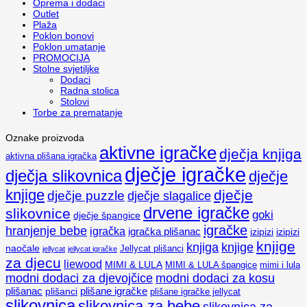
Oprema i dodaci
Outlet
Plaža
Poklon bonovi
Poklon umatanje
PROMOCIJA
Stolne svjetiljke
Dodaci
Radna stolica
Stolovi
Torbe za prematanje
Oznake proizvoda
aktivne igračke
dječja knjiga
aktivna plišana igračka
dječje igračke
dječja slikovnica
dječje
knjige
dječje
dječje puzzle
dječje slagalice
drvene igračke
slikovnice
goki
dječje špangice
igračke
hranjenje bebe
igračka
igračka plišanac
izipizi
izipizi
knjige
knjiga
knjige
naočale
Jellycat plišanci
jellycat
jellycat igračke
za djecu
liewood
MIMI & LULA
MIMI & LULA špangice
mimi i lula
modni dodaci za djevojčice
modni dodaci za kosu
plišanac
plišanci
plišane igračke
plišane igračke jellycat
slikovnica
slikovnica za bebe