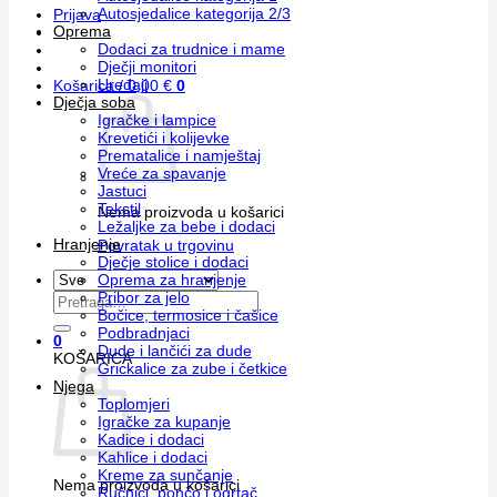
Autosjedalice kategorija 2/3
Prijava
Oprema
Dodaci za trudnice i mame
Dječji monitori
Uređaji
Košarica /
0,00
€
0
Dječja soba
Igračke i lampice
Krevetići i kolijevke
Prematalice i namještaj
Vreće za spavanje
Jastuci
Tekstil
Nema proizvoda u košarici
Ležaljke za bebe i dodaci
Hranjenje
Povratak u trgovinu
Dječje stolice i dodaci
Oprema za hranjenje
Pribor za jelo
Pretraži:
Bočice, termosice i čašice
Podbradnjaci
0
Dude i lančići za dude
KOŠARICA
Grickalice za zube i četkice
Njega
Toplomjeri
Igračke za kupanje
Kadice i dodaci
Kahlice i dodaci
Kreme za sunčanje
Nema proizvoda u košarici
Ručnici, pončo i ogrtač