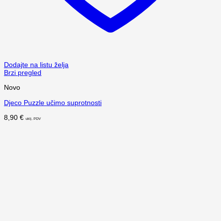
Dodajte na listu želja
Brzi pregled
Novo
Djeco Puzzle učimo suprotnosti
8,90
€
uklj. PDV