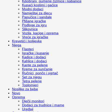
Kišobrani, gumene čizmice i kabanice
Kupaći kostimi i gaćice
Modni dodaci
Namještaj za djecu
Papučice i sandale
Plišane igračke
Podloge za igru
Slikovnice
Vozila, kacige i oprema
Vreće za igračke
Krevetići i kolijevke
Njega
Flasteri
Igračke i kupanje
Kadice i dodaci
Kahlice i dodaci
Kante za pelene
Kreme za sunčanje
Ručnici, pončo i ogrtač
Set za njegu
Tetra pelene
Toplomjeri
Nosiljke za bebe
Novo
Oprema
Dječji monitori
Dodaci za trudnice i mame
Uređaji