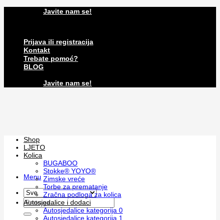
Skip
Javite nam se!
to
content
Prijava ili registracija
Kontakt
Trebate pomoć?
BLOG
Javite nam se!
Shop
LJETO
Kolica
BUGABOO
Stokke® YOYO®
Menu
Zimske vreće
Torbe za prematanje
Zračna podloga za kolica
Pretraži:
Autosjedalice i dodaci
Autosjedalice kategorija 0
Autosjedalice kategorija 1