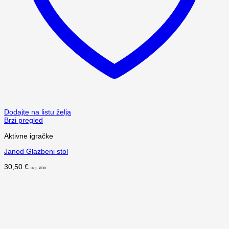
Dodajte na listu želja
Brzi pregled
Aktivne igračke
Janod Glazbeni stol
30,50
€
uklj. PDV