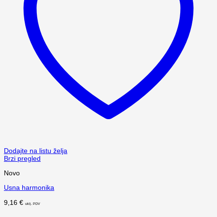
Dodajte na listu želja
Brzi pregled
Novo
Usna harmonika
9,16
€
uklj. PDV