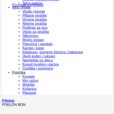
Tetra pelene
Povratak u trgovinu
Igra i moda
Vozila i kacige
Plišane igračke
Drvene igračke
Aktivne igračke
Podloge za igru
Vreće za igračke
Slikovnice
Modni dodaci
Papučice i sandale
Kacige i kape
Kišobrani, gumene čizmice i kabanice
Dječji koferi i ruksaci
Namještaj za djecu
Kupaći kostimi i gaćice
Čestitke i pozivnice
Podrška
Kontakt
Moj račun
Wishlist
Košarica
Plaćanje
Filtriraj
POKLON BON