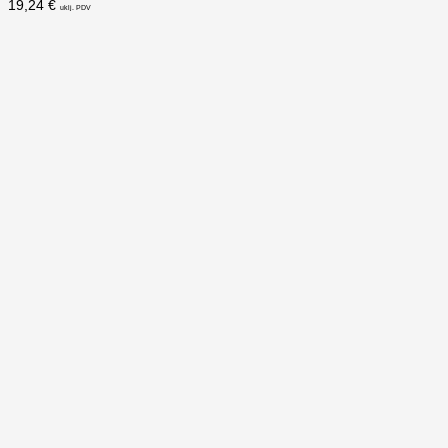
19,24
€
uklj. PDV