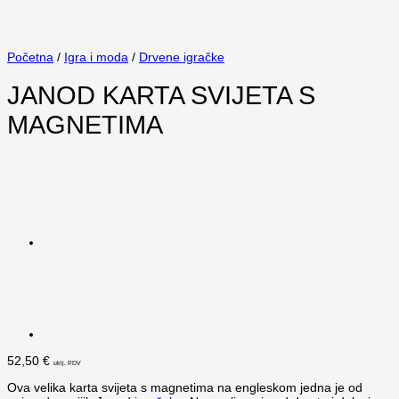
Početna
/
Igra i moda
/
Drvene igračke
JANOD KARTA SVIJETA S
MAGNETIMA
52,50
€
uklj. PDV
Ova velika karta svijeta s magnetima na engleskom jedna je od