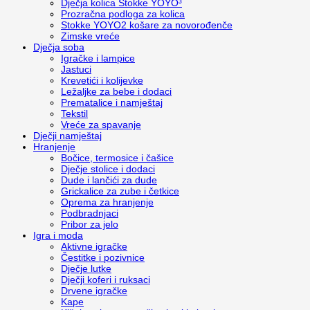
Dječja kolica Stokke YOYO³
Prozračna podloga za kolica
Stokke YOYO2 košare za novorođenče
Zimske vreće
Dječja soba
Igračke i lampice
Jastuci
Krevetići i kolijevke
Ležaljke za bebe i dodaci
Prematalice i namještaj
Tekstil
Vreće za spavanje
Dječji namještaj
Hranjenje
Bočice, termosice i čašice
Dječje stolice i dodaci
Dude i lančići za dude
Grickalice za zube i četkice
Oprema za hranjenje
Podbradnjaci
Pribor za jelo
Igra i moda
Aktivne igračke
Čestitke i pozivnice
Dječje lutke
Dječji koferi i ruksaci
Drvene igračke
Kape