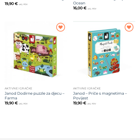
Ocean
19,90
€
uklj. PDV
16,00
€
uklj. PDV
Dodajte
Dodajte
na listu
na listu
želja
želja
AKTIVNE IGRAČKE
AKTIVNE IGRAČKE
Janod Dodirne puzzle za djecu –
Janod – Priče s magnetima –
Farma
Povijest
19,90
€
19,90
€
uklj. PDV
uklj. PDV