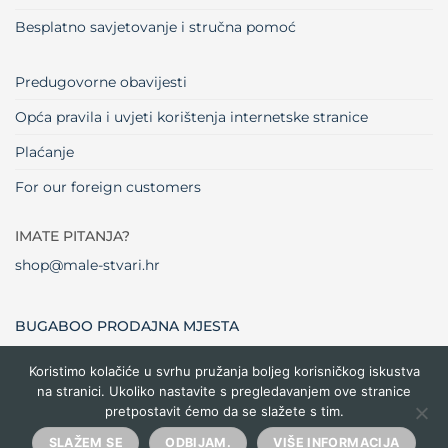
Besplatno savjetovanje i stručna pomoć
Predugovorne obavijesti
Opća pravila i uvjeti korištenja internetske stranice
Plaćanje
For our foreign customers
IMATE PITANJA?
shop@male-stvari.hr
BUGABOO PRODAJNA MJESTA
Koristimo kolačiće u svrhu pružanja boljeg korisničkog iskustva
na stranici. Ukoliko nastavite s pregledavanjem ove stranice
Visa
MasterCard
Maestro
Dinners
Credit
Cash
Bank
pretpostavit ćemo da se slažete s tim.
Club
Card
On
Trans
Delivery
Copyright 2026 ©
Male stvari
SLAŽEM SE
ODBIJAM.
VIŠE INFORMACIJA