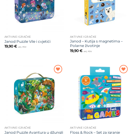
AKTIVNE IGRAČKE
AKTIVNE IGRAČKE
Janod – Kutija s magnetima –
Janod Puzzle Vile i cvjetići
Polarne životinje
19,90
€
uklj. PDV
19,90
€
uklj. PDV
Dodajte
Dodajte
na listu
na listu
želja
želja
AKTIVNE IGRAČKE
AKTIVNE IGRAČKE
Floss & Rock – Set za igranje
Janod Puzzle Avantura u džungli