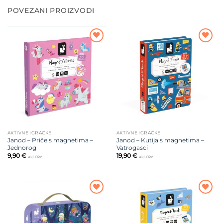
POVEZANI PROIZVODI
Dodajte
Dodajte
na listu
na listu
želja
želja
AKTIVNE IGRAČKE
AKTIVNE IGRAČKE
Janod – Priče s magnetima –
Janod – Kutija s magnetima –
Jednorog
Vatrogasci
9,90
€
19,90
€
uklj. PDV
uklj. PDV
Dodajte
Dodajte
na listu
na listu
želja
želja