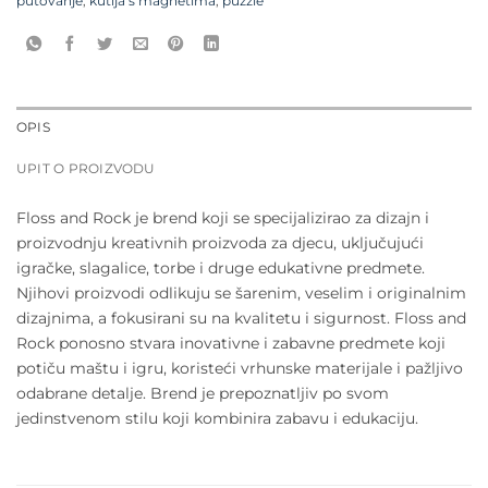
putovanje
,
kutija s magnetima
,
puzzle
OPIS
UPIT O PROIZVODU
Floss and Rock je brend koji se specijalizirao za dizajn i
proizvodnju kreativnih proizvoda za djecu, uključujući
igračke, slagalice, torbe i druge edukativne predmete.
Njihovi proizvodi odlikuju se šarenim, veselim i originalnim
dizajnima, a fokusirani su na kvalitetu i sigurnost. Floss and
Rock ponosno stvara inovativne i zabavne predmete koji
potiču maštu i igru, koristeći vrhunske materijale i pažljivo
odabrane detalje. Brend je prepoznatljiv po svom
jedinstvenom stilu koji kombinira zabavu i edukaciju.