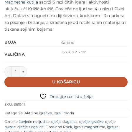
Magnetna kutija
sadrži 6 različitih igara i aktivnosti
uključujući Križić-kružić, Čovječe ne ljuti se, 4 u nizu i Pixel
Art. Dolazi s magnetnim dijelovima, kockicom i 3 markera
za pisanje i brisanje, a izrađena je od recikliranih materijala i
tiskana sojinim bojama.
BOJA
šareno
16 x 16 x 2.5 cm
VELIČINA
Floss & Rock - Set za igranje Dolls količina
U KOŠARICU
Dodajte na listu želja
SKU:
361941
Kategorije:
Aktivne igračke
,
Igra i moda
Oznake
čovječe ne ljuti se
,
dječja slagalica
,
dječje igračke
,
dječje
puzzle
,
dječje slagalice
,
Floss and Rock
,
igra s magnetima
,
igre za