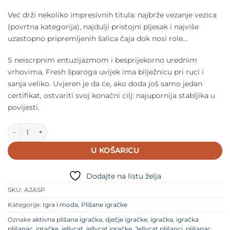
Već drži nekoliko impresivnih titula: najbrže vezanje vezica
(povrtna kategorija), najdulji pristojni pljesak i najviše
uzastopno pripremljenih šalica čaja dok nosi role…
S neiscrpnim entuzijazmom i besprijekorno urednim
vrhovima, Fresh šparoga uvijek ima bilježnicu pri ruci i
sanja veliko. Uvjeren je da će, ako doda još samo jedan
certifikat, ostvariti svoj konačni cilj: najupornija stabljika u
povijesti.
Jellycat plišanac - Fresh šparoga količina
U KOŠARICU
Dodajte na listu želja
SKU:
A2ASP
Kategorije:
Igra i moda
,
Plišane igračke
Oznake
aktivna plišana igračka
,
dječje igračke
,
igračka
,
igračka
plišanac
,
igračke
,
jellycat
,
jellycat igračke
,
Jellycat plišanci
,
plišanac
,