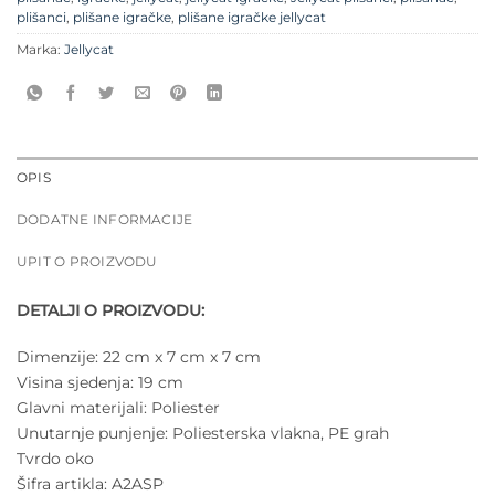
plišanci
,
plišane igračke
,
plišane igračke jellycat
Marka:
Jellycat
OPIS
DODATNE INFORMACIJE
UPIT O PROIZVODU
DETALJI O PROIZVODU:
Dimenzije:
22 cm x 7 cm x 7 cm
Visina sjedenja:
19 cm
Glavni materijali:
Poliester
Unutarnje punjenje:
Poliesterska vlakna, PE grah
Tvrdo oko
Šifra artikla:
A2ASP