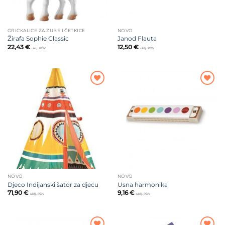
GRICKALICE ZA ZUBE I ČETKICE
NOVO
Žirafa Sophie Classic
Janod Flauta
22,43
€
12,50
€
uklj. PDV
uklj. PDV
Dodajte
Dodajte
na listu
na listu
želja
želja
NOVO
NOVO
Djeco Indijanski šator za djecu
Usna harmonika
71,90
€
9,16
€
uklj. PDV
uklj. PDV