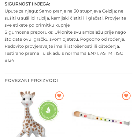
SIGURNOST I NJEGA:
Upute za njegu:
Samo pranje na 30 stupnjeva Celzija; ne
sušiti u sušilici rublja, kemijski čistiti ili glačati. Provjerite
sve etikete po primitku kupnje
Sigurnosne preporuke:
Uklonite svu ambalažu prije nego
što date ovu igračku svom djetetu. Pogodno od rođenja.
Redovito provjeravajte ima li istrošenosti ili oštećenja.
Testirano prema i u skladu s normama EN71, ASTM i ISO
8124
POVEZANI PROIZVODI
Dodajte
Dodajte
na listu
na listu
želja
želja