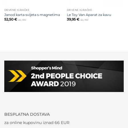
DRVENE IGRAČKE
DRVENE IGRAČKE
Janod karta svijeta s magnetima
Le Toy Van Aparat za kavu
52,50
€
39,95
€
uklj. PDV
uklj. PDV
BESPLATNA DOSTAVA
za online kupovinu iznad 66 EUR