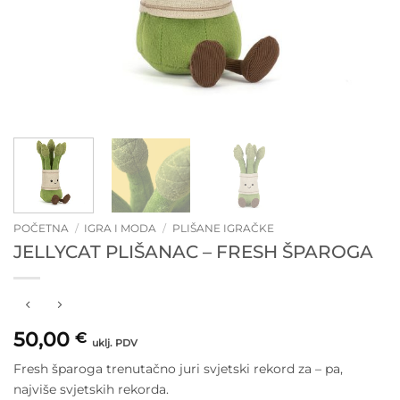
POČETNA
/
IGRA I MODA
/
PLIŠANE IGRAČKE
JELLYCAT PLIŠANAC – FRESH ŠPAROGA
50,00
€
uklj. PDV
Fresh šparoga trenutačno juri svjetski rekord za – pa,
najviše svjetskih rekorda.