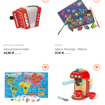
Dodajte
Dodajte
na listu
na listu
želja
želja
AKTIVNE IGRAČKE
NOVO
Janod Harmonika
Djeco Pecanje – Ribice
42,90
€
21,10
€
uklj. PDV
uklj. PDV
Dodajte
Dodajte
na listu
na listu
želja
želja