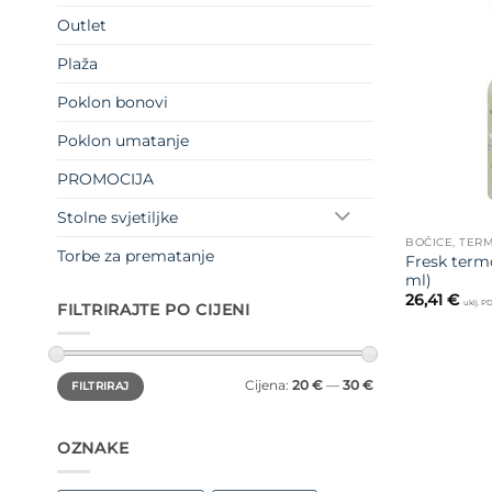
Outlet
Plaža
Poklon bonovi
Poklon umatanje
PROMOCIJA
Stolne svjetiljke
BOČICE, TERM
Torbe za prematanje
Fresk term
ml)
26,41
€
uklj. P
FILTRIRAJTE PO CIJENI
Min
Maks
Cijena:
20 €
—
30 €
FILTRIRAJ
cijena
cijena
OZNAKE