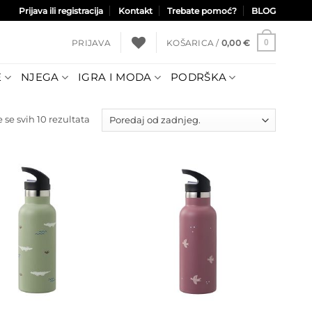
Prijava ili registracija
Kontakt
Trebate pomoć?
BLOG
PRIJAVA
KOŠARICA /
0,00
€
0
E
NJEGA
IGRA I MODA
PODRŠKA
Poredano
 se svih 10 rezultata
po
najnovijem
Dodajte
Dodajte
na listu
na listu
želja
želja