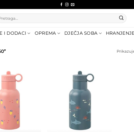
etraži:
E I DODACI
OPREMA
DJEČJA SOBA
HRANJENJ
50”
Prikazuje
Dodajte
Dodajte
na listu
na listu
želja
želja