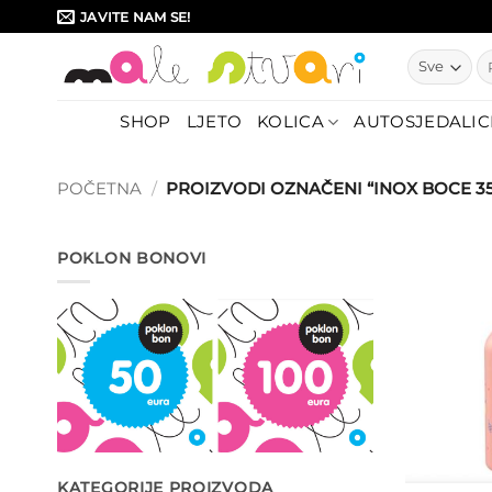
Skip
JAVITE NAM SE!
to
Pr
content
SHOP
LJETO
KOLICA
AUTOSJEDALIC
POČETNA
/
PROIZVODI OZNAČENI “INOX BOCE 3
POKLON BONOVI
KATEGORIJE PROIZVODA