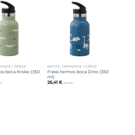
Dodajte
Dodajte
na listu
na listu
želja
želja
OSICE I ČAŠICE
BOČICE, TERMOSICE I ČAŠICE
os boca Kroko (350
Fresk termos boca Dino (350
ml)
26,41
€
DV
uklj. PDV