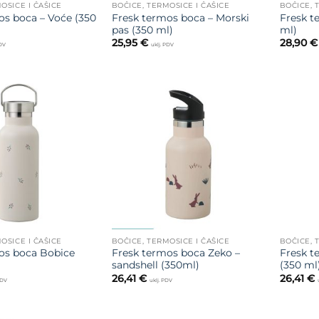
OSICE I ČAŠICE
BOČICE, TERMOSICE I ČAŠICE
BOČICE, 
os boca – Voće (350
Fresk termos boca – Morski
Fresk t
pas (350 ml)
ml)
25,95
€
28,90
€
PDV
uklj. PDV
Dodajte
Dodajte
na listu
na listu
želja
želja
OSICE I ČAŠICE
BOČICE, TERMOSICE I ČAŠICE
BOČICE, 
os boca Bobice
Fresk termos boca Zeko –
Fresk t
sandshell (350ml)
(350 ml
26,41
€
26,41
€
PDV
uklj. PDV