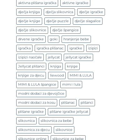
aktivna plišana igračka
aktivne igračke
dječja knjiga
dječja slikovnica
dječje igračke
dječje knjige
dječje puzzle
dječje slagalice
dječje slikovnice
dječje špangice
drvene igračke
goki
hranjenje bebe
igračka
igračka plišanac
igračke
izipizi
izipizi naočale
jellycat
jellycat igračke
Jellycat plišanci
knjiga
knjige
knjige za djecu
liewood
MIMI & LULA
MIMI & LULA špangice
mimi i lula
modni dodaci za djevojčice
modni dodaci za kosu
plišanac
plišanci
plišane igračke
plišane igračke jellycat
slikovnica
slikovnica za bebe
slikovnica za djecu
slikovnice
slikovnice online
slikovnice za bebe