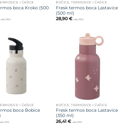
TERMOSICE I ČAŠICE
BOČICE, TERMOSICE I ČAŠICE
ermos boca Kroko (500
Fresk termos boca Lastavice
(500 ml)
28,90
€
uklj. PDV
uklj. PDV
Dodajte
Dodajte
na listu
na listu
želja
želja
TERMOSICE I ČAŠICE
BOČICE, TERMOSICE I ČAŠICE
ermos boca Bobice
Fresk termos boca Lastavice
)
(350 ml)
26,41
€
uklj. PDV
uklj. PDV