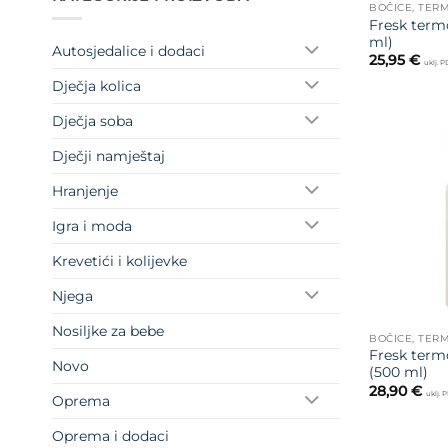
BOČICE, TERM
Fresk term
ml)
Autosjedalice i dodaci
25,95
€
uklj. 
Dječja kolica
Dječja soba
Dječji namještaj
Hranjenje
Igra i moda
Krevetići i kolijevke
Njega
Nosiljke za bebe
BOČICE, TERM
Fresk term
Novo
(500 ml)
28,90
€
uklj. 
Oprema
Oprema i dodaci