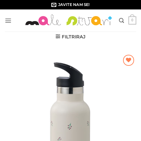
Skip
JAVITE NAM SE!
to
content
0
FILTRIRAJ
Dodajte
na listu
želja