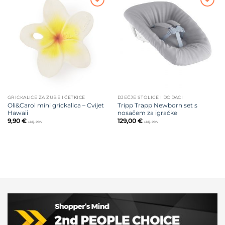
Dodajte
Dodajte
na listu
na listu
želja
želja
GRICKALICE ZA ZUBE I ČETKICE
DJEČJE STOLICE I DODACI
Oli&Carol mini grickalica – Cvijet
Tripp Trapp Newborn set s
Hawaii
nosačem za igračke
9,90
€
129,00
€
uklj. PDV
uklj. PDV