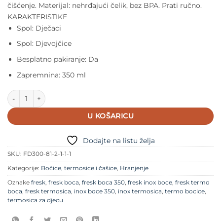
čišćenje. Materijal: nehrđajući čelik, bez BPA. Prati ručno.
KARAKTERISTIKE
Spol: Dječaci
Spol: Djevojčice
Besplatno pakiranje: Da
Zapremnina: 350 ml
Fresk termos boca Bobice (350 ml) količina
U KOŠARICU
Dodajte na listu želja
SKU:
FD300-81-2-1-1-1
Kategorije:
Bočice, termosice i čašice
,
Hranjenje
Oznake
fresk
,
fresk boca
,
fresk boca 350
,
fresk inox boce
,
fresk termo
boca
,
fresk termosica
,
inox boce 350
,
inox termosica
,
termo bocice
,
termosica za djecu