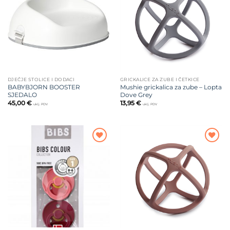
želja
želja
DJEČJE STOLICE I DODACI
GRICKALICE ZA ZUBE I ČETKICE
BABYBJORN BOOSTER
Mushie grickalica za zube – Lopta
SJEDALO
Dove Grey
45,00
€
13,95
€
uklj. PDV
uklj. PDV
Dodajte
Dodajte
na listu
na listu
želja
želja