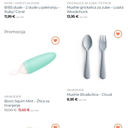
DUDE I LANČIĆI ZA DUDE
GRICKALICE ZA ZUBE I ČETKICE
BIBS dude – 2 dude u pakiranju –
Mushie grickalica za zube – Lopta
Ruby/ Coral
Woodchuck
11,99
€
13,95
€
uklj. PDV
uklj. PDV
Promocija
Dodajte
na listu
Dodajte
želja
na listu
želja
HRANJENJE
Mushie žlica&vilica – Cloud
HRANJENJE
8,95
€
Boon Squirt Mint – Žlica za
uklj. PDV
hranjenje
Izvorna
Trenutna
19,00
€
11,40
€
uklj. PDV
cijena
cijena
bila
je:
je:
11,40 €.
19,00 €.