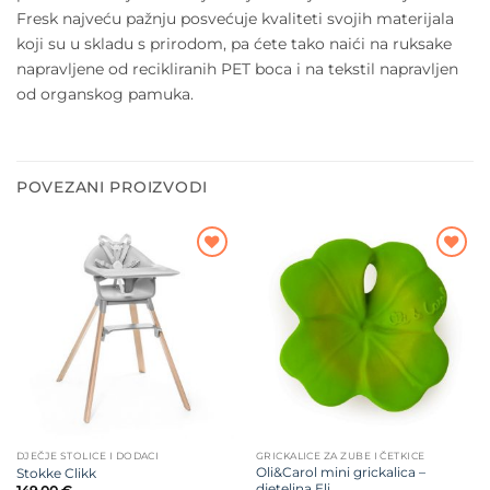
Fresk najveću pažnju posvećuje kvaliteti svojih materijala
koji su u skladu s prirodom, pa ćete tako naići na ruksake
napravljene od recikliranih PET boca i na tekstil napravljen
od organskog pamuka.
POVEZANI PROIZVODI
Dodajte
Dodajte
na listu
na listu
želja
želja
DJEČJE STOLICE I DODACI
GRICKALICE ZA ZUBE I ČETKICE
Oli&Carol mini grickalica –
Stokke Clikk
djetelina Eli