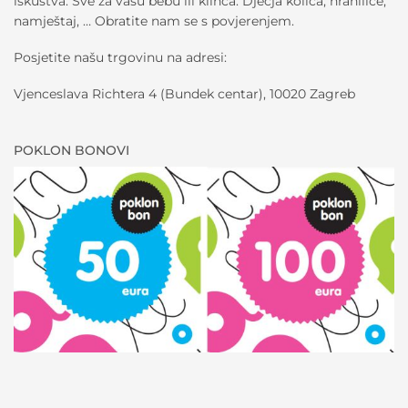
iskustva. Sve za vašu bebu ili klinca. Dječja kolica, hranilice,
namještaj, … Obratite nam se s povjerenjem.
Posjetite našu trgovinu na adresi:
Vjenceslava Richtera 4 (Bundek centar), 10020 Zagreb
POKLON BONOVI