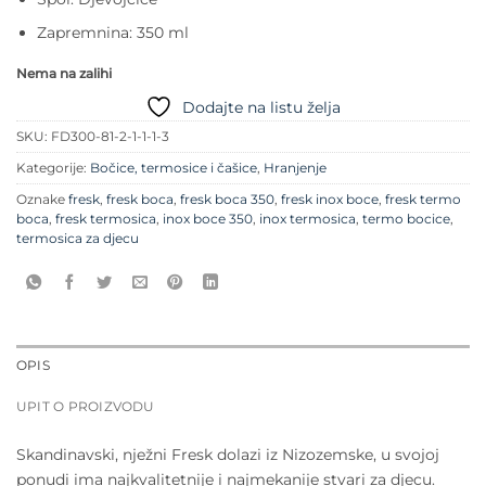
Zapremnina: 350 ml
Nema na zalihi
Dodajte na listu želja
SKU:
FD300-81-2-1-1-1-3
Kategorije:
Bočice, termosice i čašice
,
Hranjenje
Oznake
fresk
,
fresk boca
,
fresk boca 350
,
fresk inox boce
,
fresk termo
boca
,
fresk termosica
,
inox boce 350
,
inox termosica
,
termo bocice
,
termosica za djecu
OPIS
UPIT O PROIZVODU
Skandinavski, nježni Fresk dolazi iz Nizozemske, u svojoj
ponudi ima najkvalitetnije i najmekanije stvari za djecu.