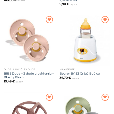
149,00
€
uklj. PDV
9,90
€
uklj. PDV
Dodajte
Dodajte
na listu
na listu
želja
želja
DUDE I LANČIĆI ZA DUDE
HRANJENJE
BIBS Dude – 2 dude u pakiranju –
Beurer BY 52 Grijač Bočica
Blush / Blush
36,70
€
uklj. PDV
10,49
€
uklj. PDV
Dodajte
Dodajte
na listu
na listu
želja
želja