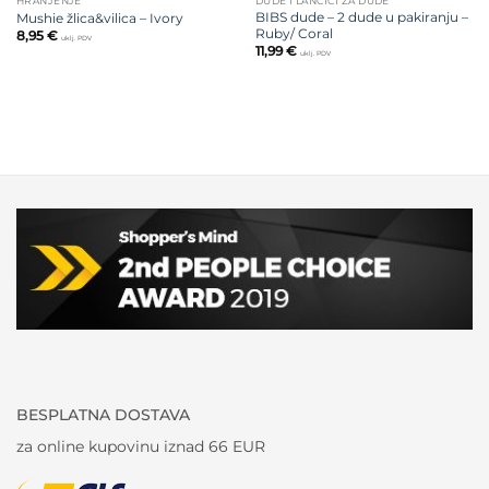
HRANJENJE
DUDE I LANČIĆI ZA DUDE
BIBS dude – 2 dude u pakiranju –
Mushie žlica&vilica – Ivory
Ruby/ Coral
8,95
€
uklj. PDV
11,99
€
uklj. PDV
BESPLATNA DOSTAVA
za online kupovinu iznad 66 EUR