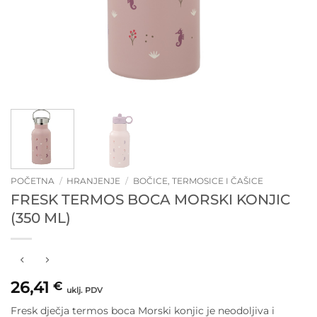
POČETNA
/
HRANJENJE
/
BOČICE, TERMOSICE I ČAŠICE
FRESK TERMOS BOCA MORSKI KONJIC
(350 ML)
26,41
€
uklj. PDV
Fresk dječja termos boca Morski konjic je neodoljiva i