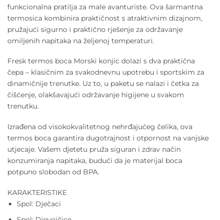
funkcionalna pratilja za male avanturiste. Ova šarmantna
termosica kombinira praktičnost s atraktivnim dizajnom,
pružajući sigurno i praktično rješenje za održavanje
omiljenih napitaka na željenoj temperaturi.
Fresk termos boca Morski konjic dolazi s dva praktična
čepa – klasičnim za svakodnevnu upotrebu i sportskim za
dinamičnije trenutke. Uz to, u paketu se nalazi i četka za
čišćenje, olakšavajući održavanje higijene u svakom
trenutku.
Izrađena od visokokvalitetnog nehrđajućeg čelika, ova
termos boca garantira dugotrajnost i otpornost na vanjske
utjecaje. Vašem djetetu pruža siguran i zdrav način
konzumiranja napitaka, budući da je materijal boca
potpuno slobodan od BPA.
KARAKTERISTIKE
Spol: Dječaci
Spol: Djevojčice