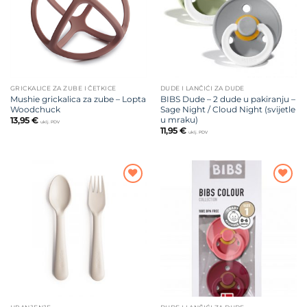
GRICKALICE ZA ZUBE I ČETKICE
DUDE I LANČIĆI ZA DUDE
Mushie grickalica za zube – Lopta
BIBS Dude – 2 dude u pakiranju –
Woodchuck
Sage Night / Cloud Night (svijetle
u mraku)
13,95
€
uklj. PDV
11,95
€
uklj. PDV
Dodajte
Dodajte
na listu
na listu
želja
želja