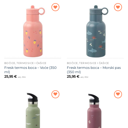
Dodajte
Dodajte
na listu
na listu
želja
želja
BOČICE, TERMOSICE I ČAŠICE
BOČICE, TERMOSICE I ČAŠICE
Fresk termos boca – Voće (350
Fresk termos boca – Morski pas
ml)
(350 ml)
25,95
€
25,95
€
uklj. PDV
uklj. PDV
Dodajte
Dodajte
na listu
na listu
želja
želja