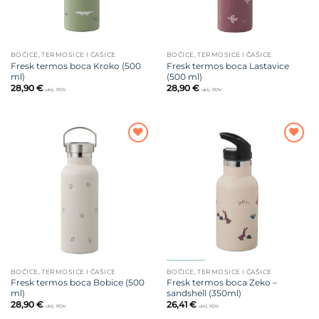
BOČICE, TERMOSICE I ČAŠICE
BOČICE, TERMOSICE I ČAŠICE
Fresk termos boca Kroko (500
Fresk termos boca Lastavice
ml)
(500 ml)
28,90
€
28,90
€
uklj. PDV
uklj. PDV
Dodajte
Dodajte
na listu
na listu
želja
želja
BOČICE, TERMOSICE I ČAŠICE
BOČICE, TERMOSICE I ČAŠICE
Fresk termos boca Bobice (500
Fresk termos boca Zeko –
ml)
sandshell (350ml)
28,90
€
26,41
€
uklj. PDV
uklj. PDV