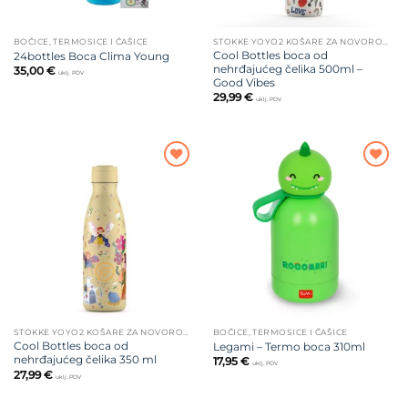
BOČICE, TERMOSICE I ČAŠICE
STOKKE YOYO2 KOŠARE ZA NOVOROĐENČE
Cool Bottles boca od
24bottles Boca Clima Young
nehrđajućeg čelika 500ml –
35,00
€
uklj. PDV
Good Vibes
29,99
€
uklj. PDV
Dodajte
Dodajte
na listu
na listu
želja
želja
STOKKE YOYO2 KOŠARE ZA NOVOROĐENČE
BOČICE, TERMOSICE I ČAŠICE
Cool Bottles boca od
Legami – Termo boca 310ml
nehrđajućeg čelika 350 ml
17,95
€
uklj. PDV
27,99
€
uklj. PDV