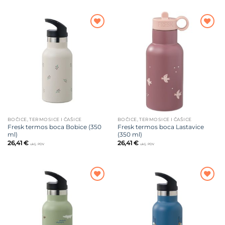
Dodajte
Dodajte
na listu
na listu
želja
želja
BOČICE, TERMOSICE I ČAŠICE
BOČICE, TERMOSICE I ČAŠICE
Fresk termos boca Bobice (350
Fresk termos boca Lastavice
ml)
(350 ml)
26,41
€
26,41
€
uklj. PDV
uklj. PDV
Dodajte
Dodajte
na listu
na listu
želja
želja