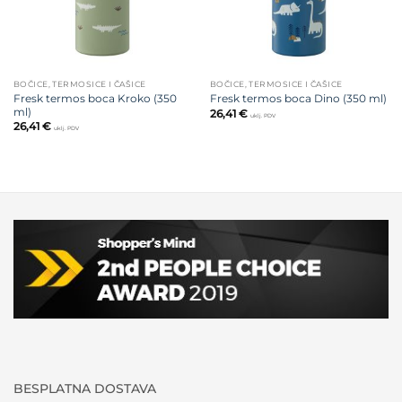
BOČICE, TERMOSICE I ČAŠICE
BOČICE, TERMOSICE I ČAŠICE
Fresk termos boca Kroko (350
Fresk termos boca Dino (350 ml)
ml)
26,41
€
uklj. PDV
26,41
€
uklj. PDV
BESPLATNA DOSTAVA