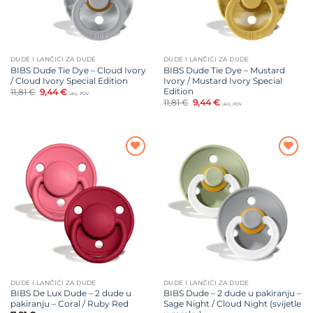
DUDE I LANČIĆI ZA DUDE
DUDE I LANČIĆI ZA DUDE
BIBS Dude Tie Dye – Cloud Ivory
BIBS Dude Tie Dye – Mustard
/ Cloud Ivory Special Edition
Ivory / Mustard Ivory Special
Edition
Izvorna
Trenutna
11,81
€
9,44
€
uklj. PDV
cijena
cijena
Izvorna
Trenutna
11,81
€
9,44
€
uklj. PDV
bila
je:
cijena
cijena
je:
9,44 €.
bila
je:
11,81 €.
je:
9,44 €.
11,81 €.
Dodajte
Dodajte
na listu
na listu
želja
želja
DUDE I LANČIĆI ZA DUDE
DUDE I LANČIĆI ZA DUDE
BIBS De Lux Dude – 2 dude u
BIBS Dude – 2 dude u pakiranju –
pakiranju – Coral / Ruby Red
Sage Night / Cloud Night (svijetle