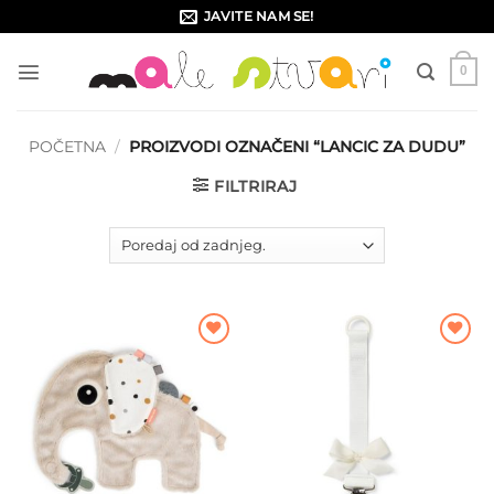
Skip
JAVITE NAM SE!
to
content
0
POČETNA
/
PROIZVODI OZNAČENI “LANCIC ZA DUDU”
FILTRIRAJ
Dodajte
Dodajte
na listu
na listu
želja
želja