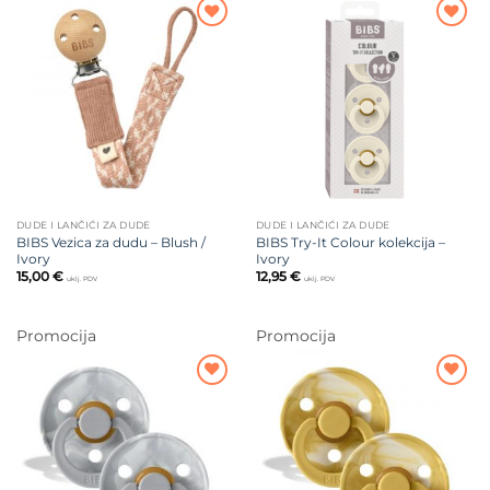
Dodajte
Dodajte
na listu
na listu
želja
želja
DUDE I LANČIĆI ZA DUDE
DUDE I LANČIĆI ZA DUDE
BIBS Vezica za dudu – Blush /
BIBS Try-It Colour kolekcija –
Ivory
Ivory
15,00
€
12,95
€
uklj. PDV
uklj. PDV
Promocija
Promocija
Dodajte
Dodajte
na listu
na listu
želja
želja