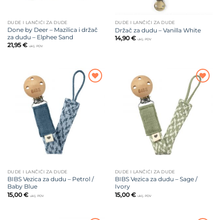
DUDE I LANČIĆI ZA DUDE
DUDE I LANČIĆI ZA DUDE
Done by Deer – Mazilica i držač
Držač za dudu – Vanilla White
za dudu – Elphee Sand
14,90
€
uklj. PDV
21,95
€
uklj. PDV
Dodajte
Dodajte
na listu
na listu
želja
želja
DUDE I LANČIĆI ZA DUDE
DUDE I LANČIĆI ZA DUDE
BIBS Vezica za dudu – Petrol /
BIBS Vezica za dudu – Sage /
Baby Blue
Ivory
15,00
€
15,00
€
uklj. PDV
uklj. PDV