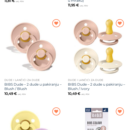
u mraku)
11,81
€
uklj. PDV
11,95
€
uklj. PDV
Dodajte
Dodajte
na listu
na listu
želja
želja
DUDE I LANČIĆI ZA DUDE
DUDE I LANČIĆI ZA DUDE
BIBS Dude – 2 dude u pakiranju –
BIBS Dude – 2 dude u pakiranju –
Blush / Blush
Blush / Ivory
10,49
€
10,49
€
uklj. PDV
uklj. PDV
Dodajte
Dodajte
na listu
na listu
želja
želja