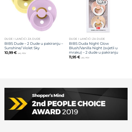
DUDE I LANČIĆI ZA DUDE
DUDE I LANČIĆI ZA DUDE
BIBS Dude – 2 Dude u pakiranju –
BIBS Duda Night Glow
Sunshine/ Violet Sky
Blush/Vanilla Night (svjetli u
mraku) – 2 dude u pakiranju
10,99
€
uklj. PDV
11,95
€
uklj. PDV