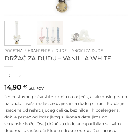
POČETNA
/
HRANJENJE
/
DUDE I LANČIĆI ZA DUDE
DRŽAČ ZA DUDU – VANILLA WHITE
14,90
€
uklj. PDV
Jednostavno pričvrstite kopču na odjeću, a silikonski prsten
na dudu, i vaša malac će uvijek ima dudu pri ruci. Kopča je
izrađena od nehrđajućeg čelika, bez nikla i hipoalergena,
dok je prsten od izdržljivog silikona s detaljima od
veganske kože. Ovaj držač za dude kompatibilan sa svim
dudama, uključujući Elodie i druge marke. Dostupan u