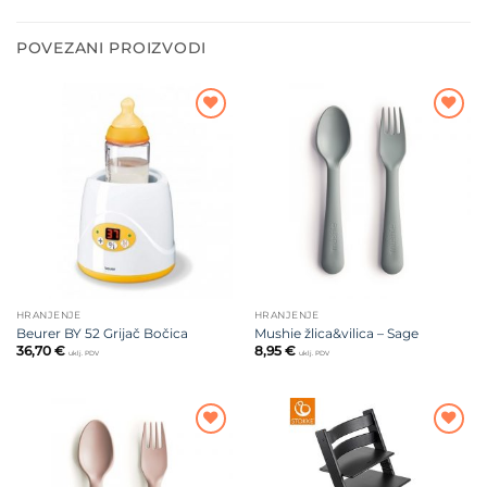
POVEZANI PROIZVODI
Dodajte
Dodajte
na listu
na listu
želja
želja
HRANJENJE
HRANJENJE
Beurer BY 52 Grijač Bočica
Mushie žlica&vilica – Sage
36,70
€
8,95
€
uklj. PDV
uklj. PDV
Dodajte
Dodajte
na listu
na listu
želja
želja