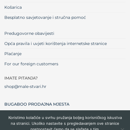
Košarica
Besplatno savjetovanje i stručna pomoć
Predugovorne obavijesti
Opća pravila i uvjeti korištenja internetske stranice
Plaćanje
For our foreign customers
IMATE PITANJA?
shop@male-stvari.hr
BUGABOO PRODAJNA MJESTA
Koristimo kolačiće u svrhu pružanja boljeg korisničkog iskustva
na stranici. Ukoliko nastavite s pregledavanjem ove stranice
Visa
MasterCard
Maestro
Dinners
Credit
Cash
Bank
pretpostavit ćemo da se slažete s tim.