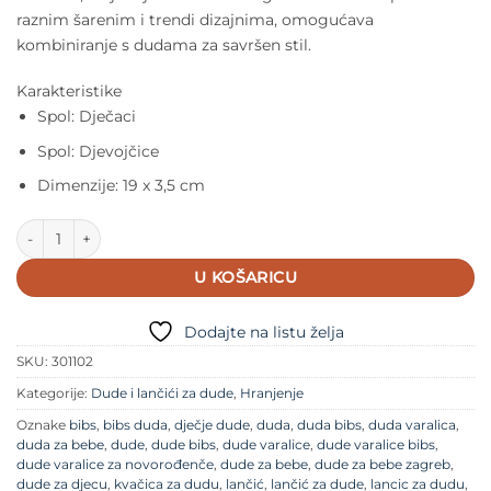
raznim šarenim i trendi dizajnima, omogućava
kombiniranje s dudama za savršen stil.
Karakteristike
Spol: Dječaci
Spol: Djevojčice
Dimenzije: 19 x 3,5 cm
Držač za dudu - Vanilla White količina
U KOŠARICU
Dodajte na listu želja
SKU:
301102
Kategorije:
Dude i lančići za dude
,
Hranjenje
Oznake
bibs
,
bibs duda
,
dječje dude
,
duda
,
duda bibs
,
duda varalica
,
duda za bebe
,
dude
,
dude bibs
,
dude varalice
,
dude varalice bibs
,
dude varalice za novorođenče
,
dude za bebe
,
dude za bebe zagreb
,
dude za djecu
,
kvačica za dudu
,
lančić
,
lančić za dude
,
lancic za dudu
,