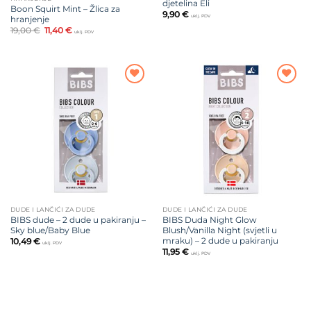
djetelina Eli
Boon Squirt Mint – Žlica za
9,90
€
uklj. PDV
hranjenje
Izvorna
Trenutna
19,00
€
11,40
€
uklj. PDV
cijena
cijena
bila
je:
je:
11,40 €.
19,00 €.
Dodajte
Dodajte
na listu
na listu
želja
želja
DUDE I LANČIĆI ZA DUDE
DUDE I LANČIĆI ZA DUDE
BIBS dude – 2 dude u pakiranju –
BIBS Duda Night Glow
Sky blue/Baby Blue
Blush/Vanilla Night (svjetli u
mraku) – 2 dude u pakiranju
10,49
€
uklj. PDV
11,95
€
uklj. PDV