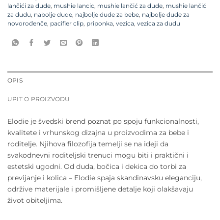
lančići za dude
,
mushie lancic
,
mushie lančić za dude
,
mushie lančić
za dudu
,
nabolje dude
,
najbolje dude za bebe
,
najbolje dude za
novorođenče
,
pacifier clip
,
priponka
,
vezica
,
vezica za dudu
OPIS
UPIT O PROIZVODU
Elodie je švedski brend poznat po spoju funkcionalnosti,
kvalitete i vrhunskog dizajna u proizvodima za bebe i
roditelje. Njihova filozofija temelji se na ideji da
svakodnevni roditeljski trenuci mogu biti i praktični i
estetski ugodni. Od duda, bočica i dekica do torbi za
previjanje i kolica – Elodie spaja skandinavsku eleganciju,
održive materijale i promišljene detalje koji olakšavaju
život obiteljima.