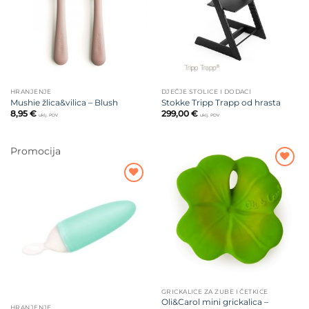
HRANJENJE
DJEČJE STOLICE I DODACI
Mushie žlica&vilica – Blush
Stokke Tripp Trapp od hrasta
8,95
€
299,00
€
uklj. PDV
uklj. PDV
Promocija
Dodajte
na listu
Dodajte
želja
na listu
želja
GRICKALICE ZA ZUBE I ČETKICE
Oli&Carol mini grickalica –
HRANJENJE