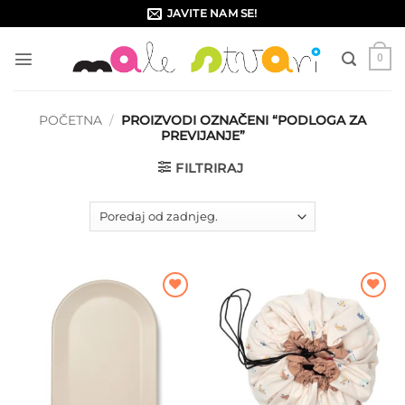
Skip
JAVITE NAM SE!
to
content
0
POČETNA
/
PROIZVODI OZNAČENI “PODLOGA ZA
PREVIJANJE”
FILTRIRAJ
Dodajte
Dodajte
na listu
na listu
želja
želja