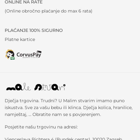
ONLINE NA RATE
(Online obročno plaćanje do max 6 rata)
PLAĆANJE 100% SIGURNO
Platne kartice
Dječja trgovina. Trudni? U Malim stvarim imamo puno
iskustva. Sve za vašu bebu ili klinca. Dječja kolica, hranilice,
namještaj, … Obratite nam se s povjerenjem.
Posjetite našu trgovinu na adresi:
Vjenceslava Richtera 4 (Bundek centar), 10020 Zagreb