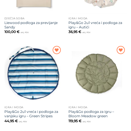
DJEČJA SOBA
IGRA I MODA
Liewood podloga za previjanje
Play&Go 2u1 vreća i podloga za
Sandy
igru – Autići
100,00
€
36,95
€
uklj. PDV
uklj. PDV
Dodajte
Dodajte
na listu
na listu
želja
želja
IGRA I MODA
IGRA I MODA
Play&Go 2u1 vreća i podloga za
Play&Go podloga za igru –
vanjsku igru – Green Stripes
Bloom Meadow green
44,95
€
119,95
€
uklj. PDV
uklj. PDV