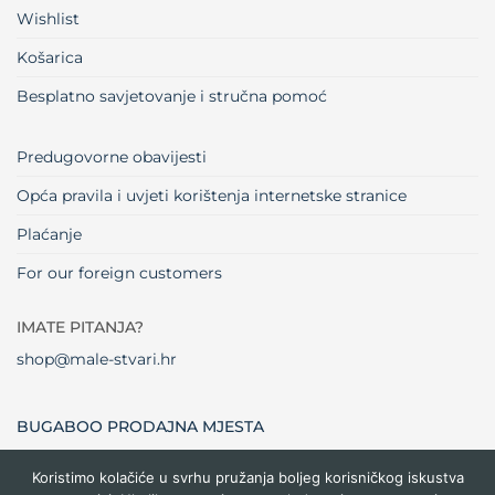
Wishlist
Košarica
Besplatno savjetovanje i stručna pomoć
Predugovorne obavijesti
Opća pravila i uvjeti korištenja internetske stranice
Plaćanje
For our foreign customers
IMATE PITANJA?
shop@male-stvari.hr
BUGABOO PRODAJNA MJESTA
Koristimo kolačiće u svrhu pružanja boljeg korisničkog iskustva