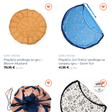
Dodajte
Dodajte
na listu
na listu
želja
želja
IGRA I MODA
IGRA I MODA
Play&Go podloga za igru –
Play&Go 2u1 Vreća i podloga za
Bloom Mustard
vanjsku igru – Swim fun
119,95
€
41,95
€
uklj. PDV
uklj. PDV
Dodajte
Dodajte
na listu
na listu
želja
želja