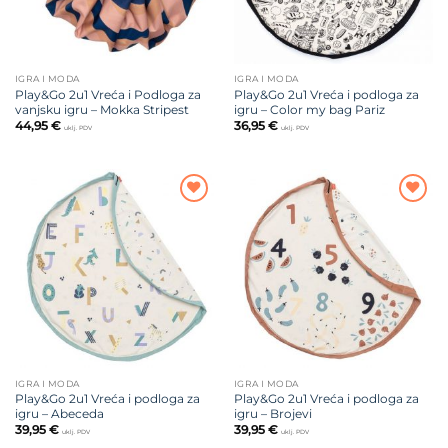
IGRA I MODA
IGRA I MODA
Play&Go 2u1 Vreća i Podloga za
Play&Go 2u1 Vreća i podloga za
vanjsku igru – Mokka Stripest
igru – Color my bag Pariz
44,95
€
36,95
€
uklj. PDV
uklj. PDV
Dodajte
Dodajte
na listu
na listu
želja
želja
IGRA I MODA
IGRA I MODA
Play&Go 2u1 Vreća i podloga za
Play&Go 2u1 Vreća i podloga za
igru – Abeceda
igru – Brojevi
39,95
€
39,95
€
uklj. PDV
uklj. PDV