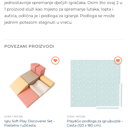
jednostavnije spremanje dječjih igračaka. Osim što ovaj 2 u
1 proizvod služi kao mjesto za spremanje lutaka, lopta i
autića, odlična je i podloga za igranje. Podloga se može
jednim potezom stegnuti u vreću.
POVEZANI PROIZVODI
Dodajte
Dodajte
na listu
na listu
želja
želja
IGRA I MODA
IGRA I MODA
Iglu Soft Play Discoverer Set –
Play&Go podloga za igru/puzzle –
Pastelno ružičasta
Cesta (120 x 180 cm)