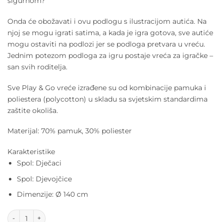
sigurnom?
Onda će obožavati i ovu podlogu s ilustracijom autića. Na
njoj se mogu igrati satima, a kada je igra gotova, sve autiće
mogu ostaviti na podlozi jer se podloga pretvara u vreću.
Jednim potezom podloga za igru postaje vreća za igračke –
san svih roditelja.
Sve Play & Go vreće izrađene su od kombinacije pamuka i
poliestera (polycotton) u skladu sa svjetskim standardima
zaštite okoliša.
Materijal: 70% pamuk, 30% poliester
Karakteristike
Spol: Dječaci
Spol: Djevojčice
Dimenzije: Ø 140 cm
Play&Go 2u1 vreća i podloga za igru - Autići količina