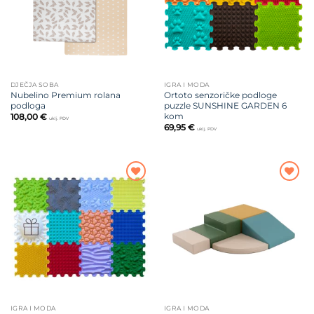
DJEČJA SOBA
IGRA I MODA
Nubelino Premium rolana
Ortoto senzoričke podloge
podloga
puzzle SUNSHINE GARDEN 6
kom
108,00
€
uklj. PDV
69,95
€
uklj. PDV
Dodajte
Dodajte
na listu
na listu
želja
želja
IGRA I MODA
IGRA I MODA