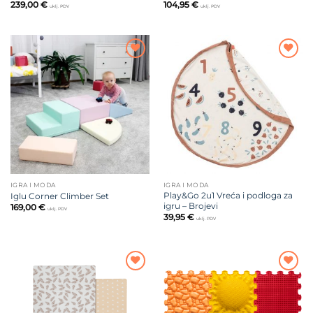
239,00
€
104,95
€
uklj. PDV
uklj. PDV
Dodajte
Dodajte
na listu
na listu
želja
želja
IGRA I MODA
IGRA I MODA
Play&Go 2u1 Vreća i podloga za
Iglu Corner Climber Set
igru – Brojevi
169,00
€
uklj. PDV
39,95
€
uklj. PDV
Dodajte
Dodajte
na listu
na listu
želja
želja