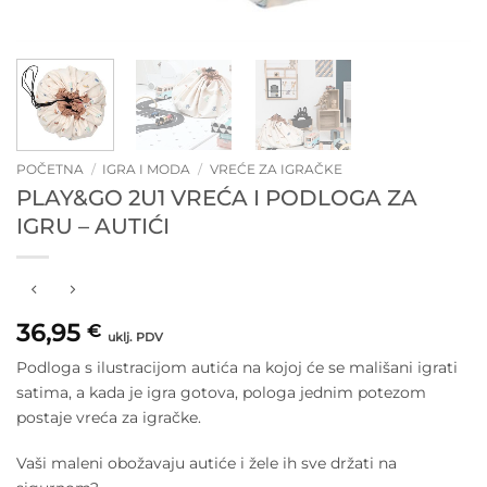
POČETNA
/
IGRA I MODA
/
VREĆE ZA IGRAČKE
PLAY&GO 2U1 VREĆA I PODLOGA ZA
IGRU – AUTIĆI
36,95
€
uklj. PDV
Podloga s ilustracijom autića na kojoj će se mališani igrati
satima, a kada je igra gotova, pologa jednim potezom
postaje vreća za igračke.
Vaši maleni obožavaju autiće i žele ih sve držati na