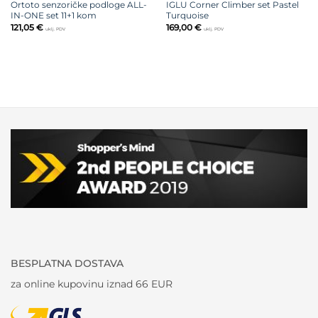
Ortoto senzoričke podloge ALL-
IGLU Corner Climber set Pastel
IN-ONE set 11+1 kom
Turquoise
121,05
€
169,00
€
uklj. PDV
uklj. PDV
BESPLATNA DOSTAVA
za online kupovinu iznad 66 EUR