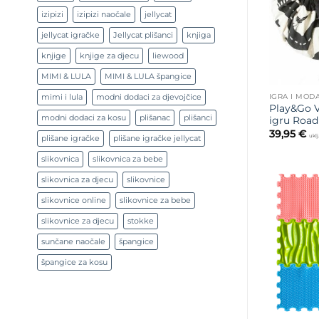
izipizi
izipizi naočale
jellycat
jellycat igračke
Jellycat plišanci
knjiga
knjige
knjige za djecu
liewood
MIMI & LULA
MIMI & LULA špangice
IGRA I MOD
mimi i lula
modni dodaci za djevojčice
Play&Go V
modni dodaci za kosu
plišanac
plišanci
igru Roa
39,95
€
ukl
plišane igračke
plišane igračke jellycat
slikovnica
slikovnica za bebe
slikovnica za djecu
slikovnice
slikovnice online
slikovnice za bebe
slikovnice za djecu
stokke
sunčane naočale
špangice
špangice za kosu