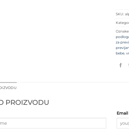
SKU:
al
Kategor
Oznak
podloga
za prev
previja
bebe
,
v
ROIZVODU
 O PROIZVODU
Email