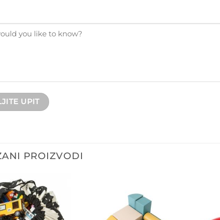
ANI PROIZVODI
Dodajte
Dodajte
na listu
na listu
želja
želja