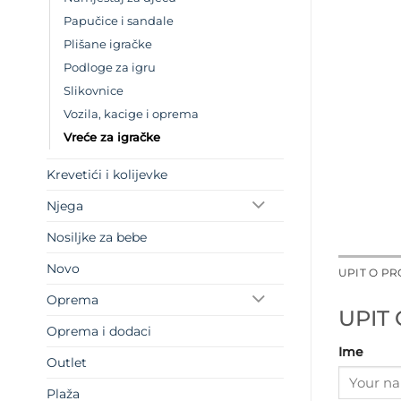
Papučice i sandale
Plišane igračke
Podloge za igru
Slikovnice
Vozila, kacige i oprema
Vreće za igračke
Krevetići i kolijevke
Njega
Nosiljke za bebe
Novo
UPIT O P
Oprema
UPIT
Oprema i dodaci
Ime
Outlet
Plaža