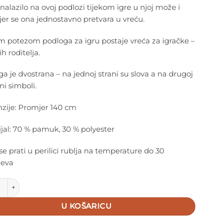
 nalazilo na ovoj podlozi tijekom igre u njoj može i
 jer se ona jednostavno pretvara u vreću.
m potezom podloga za igru postaje vreća za igračke –
ih roditelja.
a je dvostrana – na jednoj strani su slova a na drugoj
ni simboli.
zije: Promjer 140 cm
jal: 70 % pamuk, 30 % polyester
e prati u perilici rublja na temperature do 30
jeva
o 2u1 Vreća i podloga za igru - Abeceda količina
U KOŠARICU