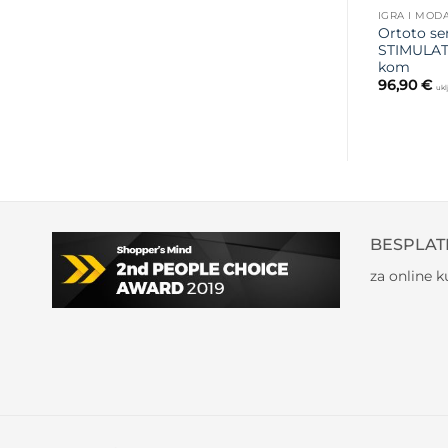
IGRA I MOD
Ortoto se
STIMULAT
kom
96,90
€
ukl
BESPLAT
za online 