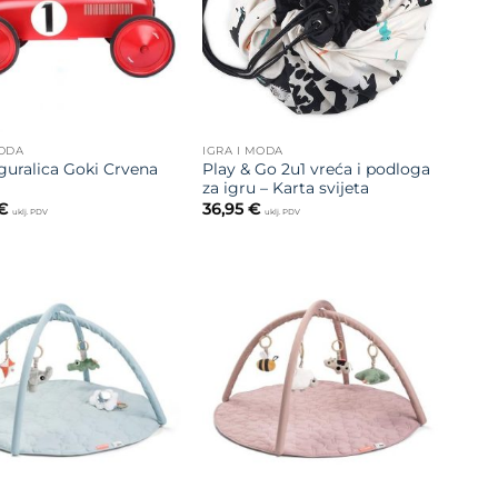
MODA
IGRA I MODA
guralica Goki Crvena
Play & Go 2u1 vreća i podloga
za igru – Karta svijeta
€
36,95
€
uklj. PDV
uklj. PDV
Dodajte
Dodajte
na listu
na listu
želja
želja