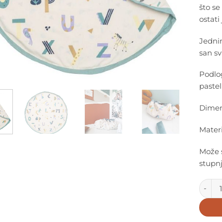
što se
ostati
Jedni
san sv
Podlog
pastel
Dimen
Materi
Može s
stupn
Play&G