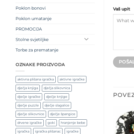
Poklon bonovi
Vaš upit
Poklon umatanje
PROMOCIJA
Stolne svjetiljke
Torbe za prematanje
OZNAKE PROIZVODA
aktivna plišana igračka
aktivne igračke
dječja knjiga
dječja slikovnica
POVEZ
dječje igračke
dječje knjige
dječje puzzle
dječje slagalice
dječje slikovnice
dječje špangice
drvene igračke
goki
hranjenje bebe
igračka
igračka plišanac
igračke