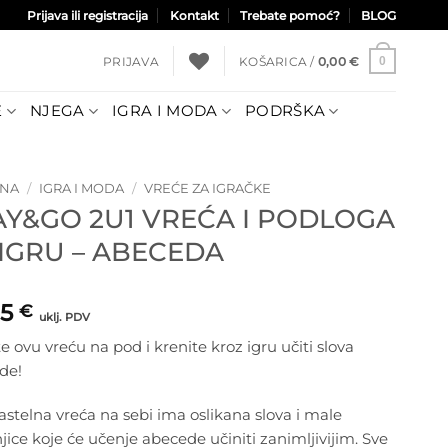
Prijava ili registracija
Kontakt
Trebate pomoć?
BLOG
PRIJAVA
KOŠARICA /
0,00
€
0
E
NJEGA
IGRA I MODA
PODRŠKA
TNA
/
IGRA I MODA
/
VREĆE ZA IGRAČKE
AY&GO 2U1 VREĆA I PODLOGA
 IGRU – ABECEDA
95
€
uklj. PDV
te ovu vreću na pod i krenite kroz igru učiti slova
de!
stelna vreća na sebi ima oslikana slova i male
njice koje će učenje abecede učiniti zanimljivijim. Sve