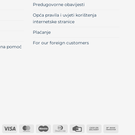
Predugovorne obavijesti
Opća pravila i uvjeti korištenja
internetske stranice
Plaćanje
For our foreign customers
učna pomoć
Visa
MasterCard
Maestro
Dinners
Credit
Cash
Bank
Club
Card
On
Transfer