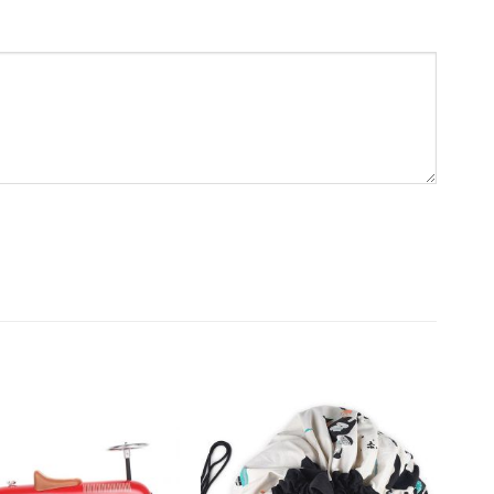
Dodajte
Dodajte
na listu
na listu
želja
želja