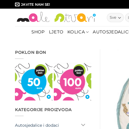
Skip
JAVITE NAM SE!
to
Pr
content
SHOP
LJETO
KOLICA
AUTOSJEDALIC
POKLON BON
KATEGORIJE PROIZVODA
Autosjedalice i dodaci