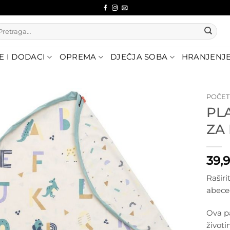
etraži:
E I DODACI
OPREMA
DJEČJA SOBA
HRANJENJ
POČE
PL
Dodajte
ZA
na listu
želja
39,
Raširi
abece
Ova pa
životi