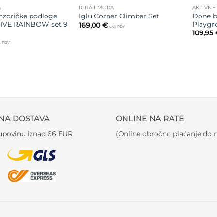
A
IGRA I MODA
AKTIVNE
nzoričke podloge
Done b
Iglu Corner Climber Set
IVE RAINBOW set 9
Playgr
169,00
€
uklj. PDV
109,95
j. PDV
NA DOSTAVA
ONLINE NA RATE
kupovinu iznad 66 EUR
(Online obročno plaćanje do m