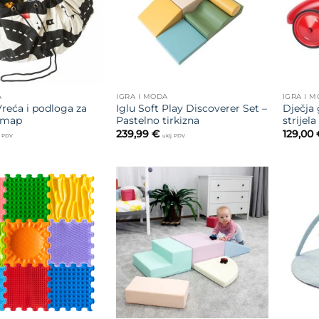
A
IGRA I MODA
IGRA I 
reća i podloga za
Iglu Soft Play Discoverer Set –
Dječja 
dmap
Pastelno tirkizna
strijela
239,99
€
129,00
j. PDV
uklj. PDV
Dodajte
Dodajte
na listu
na listu
želja
želja