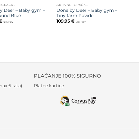
 IGRAČKE
AKTIVNE IGRAČKE
y Deer – Baby gym –
Done by Deer – Baby gym –
ound Blue
Tiny farm Powder
€
109,95
€
uklj. PDV
uklj. PDV
PLAĆANJE 100% SIGURNO
ax 6 rata)
Platne kartice