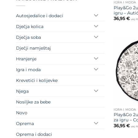
IGRA I MODA
Play&Go 2u
igru – Autić
Autosjedalice i dodaci
36,95
€
uklj. 
Dječja kolica
Dječja soba
Dječji namještaj
Hranjenje
Igra i moda
Krevetići i kolijevke
Njega
Nosiljke za bebe
IGRA I MODA
Novo
Play&Go 2u
za igru – C
Oprema
36,95
€
uklj. 
Oprema i dodaci