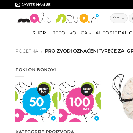
Skip
JAVITE NAM SE!
to
Pr
content
SHOP
LJETO
KOLICA
AUTOSJEDALIC
POČETNA
/
PROIZVODI OZNAČENI “VREĆE ZA IG
POKLON BONOVI
KATEGORIJE PROIZVODA