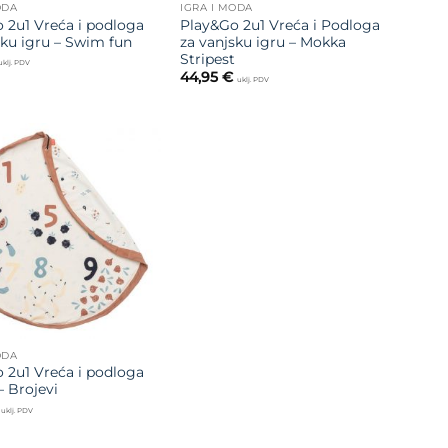
ODA
IGRA I MODA
 2u1 Vreća i podloga
Play&Go 2u1 Vreća i Podloga
sku igru – Swim fun
za vanjsku igru – Mokka
Stripest
uklj. PDV
44,95
€
uklj. PDV
Dodajte
na listu
želja
ODA
 2u1 Vreća i podloga
– Brojevi
uklj. PDV