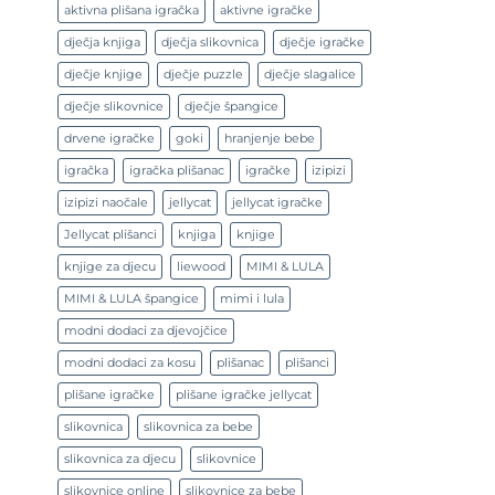
aktivna plišana igračka
aktivne igračke
dječja knjiga
dječja slikovnica
dječje igračke
dječje knjige
dječje puzzle
dječje slagalice
dječje slikovnice
dječje špangice
drvene igračke
goki
hranjenje bebe
igračka
igračka plišanac
igračke
izipizi
izipizi naočale
jellycat
jellycat igračke
Jellycat plišanci
knjiga
knjige
knjige za djecu
liewood
MIMI & LULA
MIMI & LULA špangice
mimi i lula
modni dodaci za djevojčice
modni dodaci za kosu
plišanac
plišanci
plišane igračke
plišane igračke jellycat
slikovnica
slikovnica za bebe
slikovnica za djecu
slikovnice
slikovnice online
slikovnice za bebe