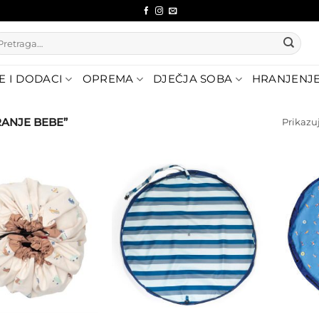
etraži:
E I DODACI
OPREMA
DJEČJA SOBA
HRANJENJ
RANJE BEBE”
Prikazuj
Dodajte
Dodajte
na listu
na listu
želja
želja