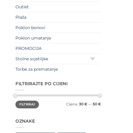
Outlet
Plaža
Poklon bonovi
Poklon umatanje
PROMOCIJA
Stolne svjetiljke
Torbe za prematanje
FILTRIRAJTE PO CIJENI
Min
Maks
Cijena:
30 €
—
50 €
FILTRIRAJ
cijena
cijena
OZNAKE