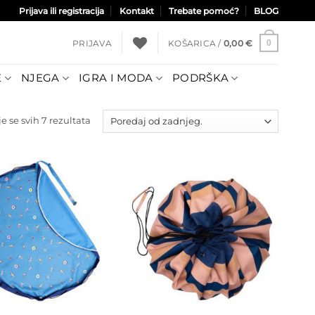
Prijava ili registracija
Kontakt
Trebate pomoć?
BLOG
PRIJAVA
KOŠARICA /
0,00
€
0
E
NJEGA
IGRA I MODA
PODRŠKA
Poredano
e se svih 7 rezultata
po
najnovijem
Dodajte
Dodajte
na listu
na listu
želja
želja