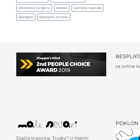
slikovnice za djecu
stokke
sunčane naočale
špangice
špangice za kosu
BESPLAT
za online 
POKLON 
Dječja trgovina. Trudni? U Malim