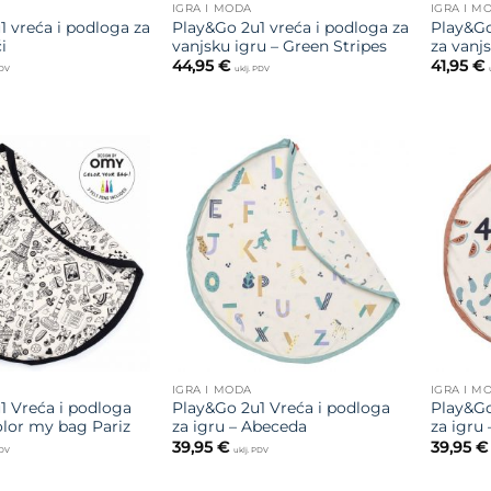
IGRA I MODA
IGRA I M
1 vreća i podloga za
Play&Go 2u1 vreća i podloga za
Play&Go
i
vanjsku igru – Green Stripes
za vanj
44,95
€
41,95
€
PDV
uklj. PDV
Dodajte
Dodajte
na listu
na listu
želja
želja
IGRA I MODA
IGRA I M
1 Vreća i podloga
Play&Go 2u1 Vreća i podloga
Play&Go
olor my bag Pariz
za igru – Abeceda
za igru 
39,95
€
39,95
€
PDV
uklj. PDV