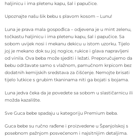
haljinicu i ima pletenu kapu, šal i papučice.
Upoznajte našu šik bebu s plavom kosom – Lunu!
Luna je prava mala gospođica – odjevena je u mint zelenu,
točkastu haljinicu i ima pletenu kapu, šal i papučice. Sa
sobom uvijek nosi i mekanu dekicu u istom uzorku. Tijelo
joj je mekano dok su joj nogice, rukice i glava napravljeni
od vinila. Ova beba može sjediti i ležati. Preporučujemo da
bebu održavate samo s vlažnom, pamučnom krpicom bez
dodatnih kemijskih sredstava za čišćenje. Nemojte brisati
tijelo lutkice s grubim tkaninama niti ga bojati s bojama.
Luna jedva čeka da je povedete sa sobom u slastičarnicu ili
možda kazalište.
Sve Guca bebe spadaju u kategoriju Premium beba.
Guca bebe su ručno rađene i proizvedene u Španjolskoj s
posebnom pažnjom posvećenom i najsitnijim detaljima.