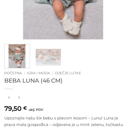
POČETNA
/
IGRA I MODA
/
DJEČJE LUTKE
BEBA LUNA (46 CM)
79,50
€
uklj. PDV
Upoznajte našu šik bebu s plavom kosom – Lunu! Luna je
prava mala gospođica – odjevena je u mint zelenu, točkastu