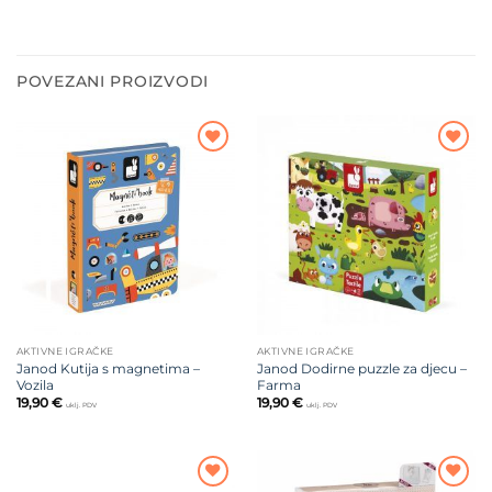
POVEZANI PROIZVODI
Dodajte
Dodajte
na listu
na listu
želja
želja
AKTIVNE IGRAČKE
AKTIVNE IGRAČKE
Janod Kutija s magnetima –
Janod Dodirne puzzle za djecu –
Vozila
Farma
19,90
€
19,90
€
uklj. PDV
uklj. PDV