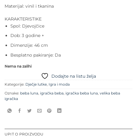
Materijal: vinil i tkanina
KARAKTERISTIKE
Spol: Djevojčice
Dob: 3 godine +
Dimenzije: 46 cm
Besplatno pakiranje: Da
Nema na zalihi
Dodajte na listu želja
Kategorije:
Dječje lutke
,
Igra i moda
Oznake:
beba luna
,
igračka beba
,
igračka beba luna
,
velika beba
igračka
UPIT O PROIZVODU