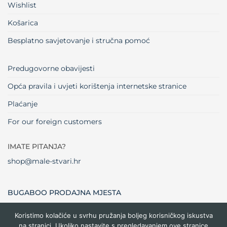
Wishlist
Košarica
Besplatno savjetovanje i stručna pomoć
Predugovorne obavijesti
Opća pravila i uvjeti korištenja internetske stranice
Plaćanje
For our foreign customers
IMATE PITANJA?
shop@male-stvari.hr
BUGABOO PRODAJNA MJESTA
Koristimo kolačiće u svrhu pružanja boljeg korisničkog iskustva
na stranici. Ukoliko nastavite s pregledavanjem ove stranice