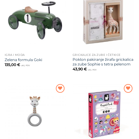
Dodajte
Dodajte
na listu
na listu
želja
želja
IGRA I MODA
GRICKALICE ZA ZUBE I ČETKICE
Poklon pakiranje žirafa grickalica
Zelena formula Goki
za zube Sophie s tetra pelenom
135,00
€
uklj. PDV
43,90
€
uklj. PDV
Dodajte
Dodajte
na listu
na listu
želja
želja