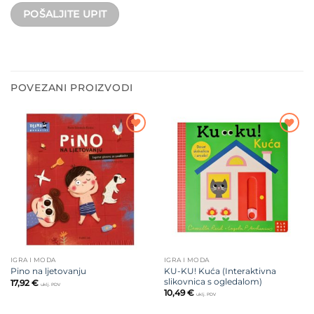
POVEZANI PROIZVODI
Dodajte
Dodajte
na listu
na listu
želja
želja
IGRA I MODA
IGRA I MODA
KU-KU! Kuća (Interaktivna
Pino na ljetovanju
slikovnica s ogledalom)
17,92
€
uklj. PDV
10,49
€
uklj. PDV