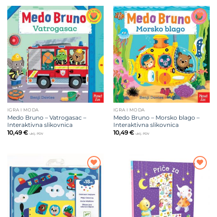
Dodajte
Dodajte
na listu
na listu
želja
želja
IGRA I MODA
IGRA I MODA
Medo Bruno – Vatrogasac –
Medo Bruno – Morsko blago –
Interaktivna slikovnica
Interaktivna slikovnica
10,49
€
10,49
€
uklj. PDV
uklj. PDV
Dodajte
Dodajte
na listu
na listu
želja
želja