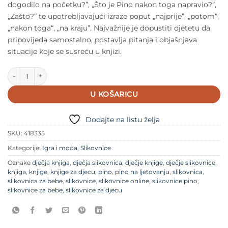
dogodilo na početku?”, „Što je Pino nakon toga napravio?”,
„Zašto?” te upotrebljavajući izraze poput „najprije”, „potom“,
„nakon toga“, „na kraju”. Najvažnije je dopustiti djetetu da
pripovijeda samostalno, postavlja pitanja i objašnjava
situacije koje se susreću u knjizi.
Pino Uči pripovijedati količina
U KOŠARICU
Dodajte na listu želja
SKU:
418335
Kategorije:
Igra i moda
,
Slikovnice
Oznake
dječja knjiga
,
dječja slikovnica
,
dječje knjige
,
dječje slikovnice
,
knjiga
,
knjige
,
knjige za djecu
,
pino
,
pino na ljetovanju
,
slikovnica
,
slikovnica za bebe
,
slikovnice
,
slikovnice online
,
slikovnice pino
,
slikovnice za bebe
,
slikovnice za djecu