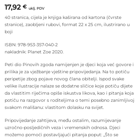
17,92
€
uklj. PDV
40 stranica, cijela je knjiga kaširana od kartona (čvrste
stranice), zaobljeni rubovi, format 22 x 25 cm, ilustrirano u
boji
ISBN: 978-953-357-040-2
nakladnik: Planet Zoe 2020.
Peti dio Pinovih zgoda namijenjen je djeci koja već govore i
prilika je za vježbanje vještine pripovijedanja. Na to potiču
peripetije zbog pojave novog člana obitelji. Ispod svake
velike ilustracije nalaze se dodatne sličice koje potiču dijete
da vlastitim riječima opiše iskustva likova, kao i pitanja koja
potiču na razgovor s roditeljima o temi posebno zanimljivoj
svakom mališanu: vlastitom dolasku na svijet.
Pripovijedanje zahtijeva, među ostalim, razumijevanje
uzročno-posljedičnih veza i vremenskih odnosa. Djeci
možemo pomoći postavljajući pitanja poput: „Što se