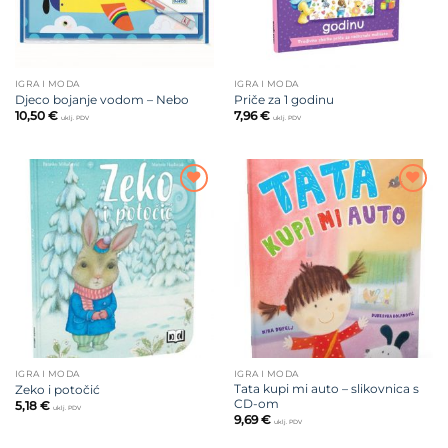
IGRA I MODA
IGRA I MODA
Djeco bojanje vodom – Nebo
Priče za 1 godinu
10,50
€
7,96
€
uklj. PDV
uklj. PDV
Dodajte
Dodajte
na listu
na listu
želja
želja
IGRA I MODA
IGRA I MODA
Tata kupi mi auto – slikovnica s
Zeko i potočić
CD-om
5,18
€
uklj. PDV
9,69
€
uklj. PDV