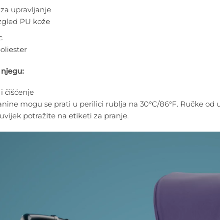
za upravljanje
zgled PU kože
c
oliester
 njegu:
i čišćenje
anine mogu se prati u perilici rublja na 30°C/86°F. Ručke o
vijek potražite na etiketi za pranje.
tor
isa