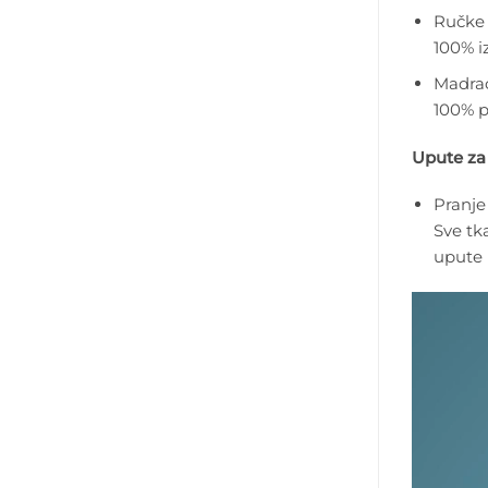
Ručke 
100% i
Madra
100% p
Upute za
Pranje 
Sve tk
upute u
Reproduk
videozap