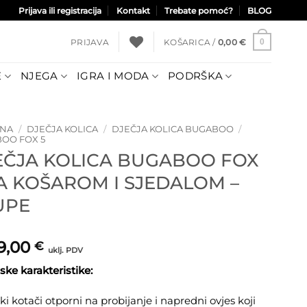
Prijava ili registracija
Kontakt
Trebate pomoć?
BLOG
PRIJAVA
KOŠARICA /
0,00
€
0
E
NJEGA
IGRA I MODA
PODRŠKA
TNA
/
DJEČJA KOLICA
/
DJEČJA KOLICA BUGABOO
/
OO FOX 5
EČJA KOLICA BUGABOO FOX
SA KOŠAROM I SJEDALOM –
UPE
79,00
€
uklj. PDV
ke karakteristike:
iki kotači otporni na probijanje i napredni ovjes koji