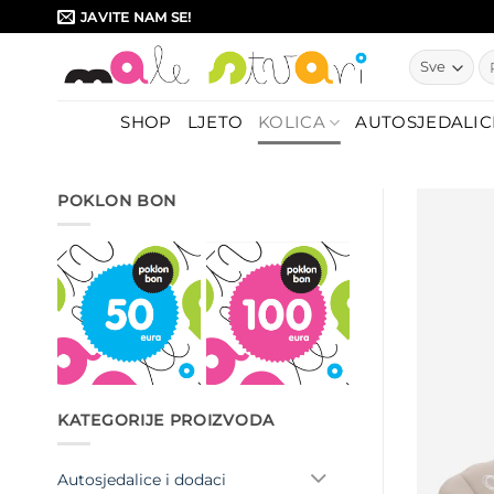
Skip
JAVITE NAM SE!
to
Pr
content
SHOP
LJETO
KOLICA
AUTOSJEDALIC
POKLON BON
KATEGORIJE PROIZVODA
Autosjedalice i dodaci