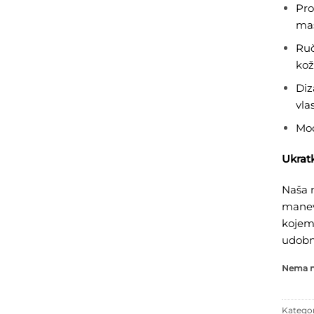
Pro
mas
Ruč
kož
Diz
vlas
Mod
Ukrat
Naša n
manevr
kojem
udobno
Nema na
Kategor