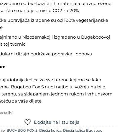
izvedeno od bio-baziranih materijala uravnotežene
e, što smanjuje emisiju CO2 za 20%.
ke upravljača izrađene su od 100% vegetarijanske
e
ajnirano u Nizozemskoj i izgrađeno u Bugabooovoj
titoj tvornici
ularni dizajn podržava popravke i obnovu
ko:
ajudobnija kolica za sve terene kojima se lako
ira. Bugaboo Fox 5 nudi najbolju vožnju na bilo
 terenu, sa sklapanjem jednom rukom i vrhunskom
šću za vaše dijete.
 zalihi
Dodajte na listu želja
ije:
BUGABOO FOX 5
,
Dječja kolica
,
Dječja kolica Bugaboo