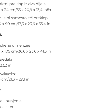
tni preklop iz dva dijela
 x 34 cm/35 x 20,9 x 13,4 inča
ijelni samostojeći preklop
 x 90 cm/17,3 x 23,6 x 35,4 in
:
pljene dimenzije
 x 105 cm/36,6 x 23,6 x 41,3 in
sjedala
23,2 in
kolijevke
 cm/21,3 – 29,1 in
:
e i punjenje
oliester