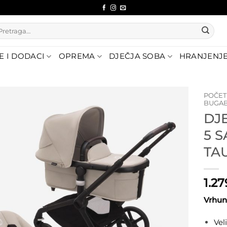
etraži:
E I DODACI
OPREMA
DJEČJA SOBA
HRANJENJ
POČE
BUGAB
DJ
Dodajte
na listu
5 
želja
TA
1.2
Vrhuns
Vel