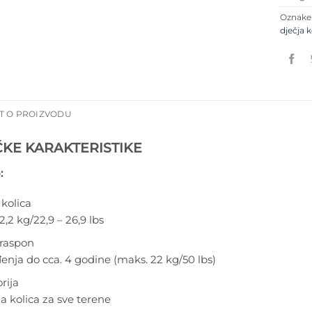
Oznak
dječja 
T O PROIZVODU
ČKE KARAKTERISTIKE
:
 kolica
12,2 kg/22,9 – 26,9 lbs
raspon
enja do cca. 4 godine (maks. 22 kg/50 lbs)
rija
 kolica za sve terene