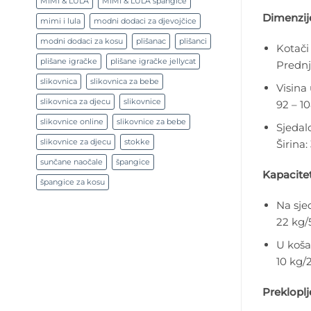
MIMI & LULA
MIMI & LULA špangice
Dimenzij
mimi i lula
modni dodaci za djevojčice
modni dodaci za kosu
plišanac
plišanci
Kotači
plišane igračke
plišane igračke jellycat
Prednji
slikovnica
slikovnica za bebe
Visina
slikovnica za djecu
slikovnice
92 – 10
slikovnice online
slikovnice za bebe
Sjedal
slikovnice za djecu
stokke
Širina:
sunčane naočale
špangice
Kapacitet
špangice za kosu
Na sje
22 kg/
U koša
10 kg/2
Prekloplj