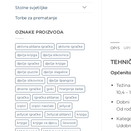
Stolne svjetiljke
Torbe za prematanje
OZNAKE PROIZVODA
aktivna plišana igračka
aktivne igračke
OPIS
UPI
dječja knjiga
dječja slikovnica
TEHNI
dječje igračke
dječje knjige
Općenito
dječje puzzle
dječje slagalice
dječje slikovnice
dječje špangice
Težina
drvene igračke
goki
hranjenje bebe
10,4 – 
igračka
igračka plišanac
igračke
Dobni 
izipizi
izipizi naočale
jellycat
Od rođ
jellycat igračke
Jellycat plišanci
knjiga
Katego
knjige
knjige za djecu
liewood
Udobna