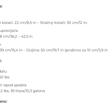
e:
 kotači: 22 cm/8,5 in – Stražnji kotači: 30 cm/12 in.
 upravljača
8 cm/36,2 – 42,5 in
o
 39 cm/15,4 in – Duljina: 50 cm/19,7 in (proširivo za 10 cm/3,
:
dalu
50 lbs
ri ispod sjedala
2 lbs, 39 litara/10,3 galona
eno: