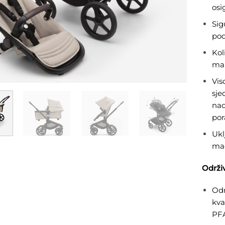
osi
Sig
pod
Kol
man
Vis
sje
nad
por
Ukl
ma
Održiv
Odr
kva
PF