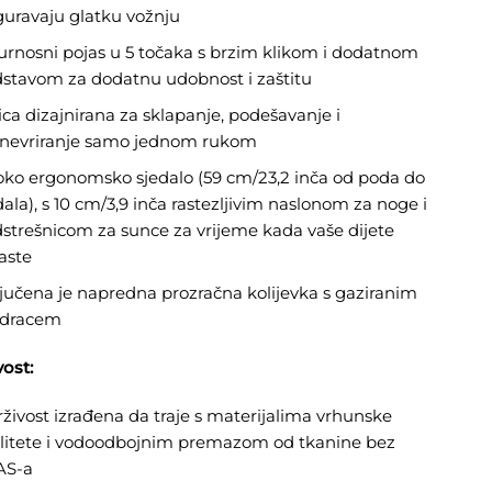
guravaju glatku vožnju
urnosni pojas u 5 točaka s brzim klikom i dodatnom
stavom za dodatnu udobnost i zaštitu
ica dizajnirana za sklapanje, podešavanje i
evriranje samo jednom rukom
oko ergonomsko sjedalo (59 cm/23,2 inča od poda do
dala), s 10 cm/3,9 inča rastezljivim naslonom za noge i
strešnicom za sunce za vrijeme kada vaše dijete
aste
jučena je napredna prozračna kolijevka s gaziranim
dracem
ost:
živost izrađena da traje s materijalima vrhunske
litete i vodoodbojnim premazom od tkanine bez
AS-a