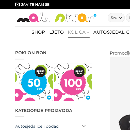
Skip
JAVITE NAM SE!
to
Pr
content
SHOP
LJETO
KOLICA
AUTOSJEDALIC
POKLON BON
Promocij
KATEGORIJE PROIZVODA
Autosjedalice i dodaci