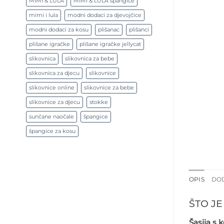
MIMI & LULA
MIMI & LULA špangice
mimi i lula
modni dodaci za djevojčice
modni dodaci za kosu
plišanac
plišanci
plišane igračke
plišane igračke jellycat
slikovnica
slikovnica za bebe
slikovnica za djecu
slikovnice
slikovnice online
slikovnice za bebe
slikovnice za djecu
stokke
sunčane naočale
špangice
špangice za kosu
OPIS
DO
ŠTO JE 
Šasija s 