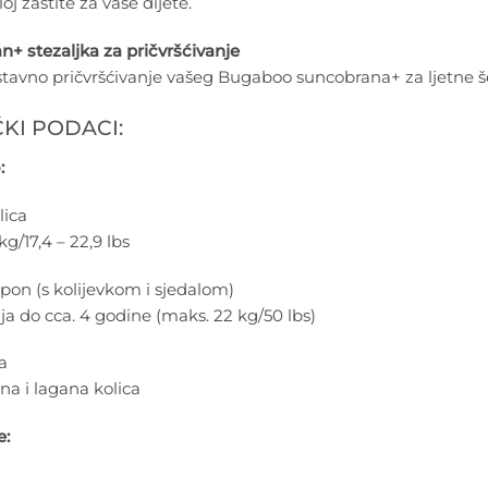
oj zaštite za vaše dijete.
+ stezaljka za pričvršćivanje
tavno pričvršćivanje vašeg Bugaboo suncobrana+ za ljetne š
KI PODACI:
:
lica
 kg/17,4 – 22,9 lbs
pon (s kolijevkom i sjedalom)
a do cca. 4 godine (maks. 22 kg/50 lbs)
a
a i lagana kolica
e: