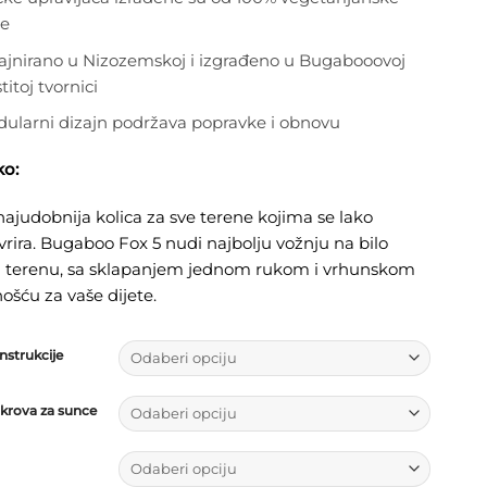
e
ajnirano u Nizozemskoj i izgrađeno u Bugabooovoj
titoj tvornici
ularni dizajn podržava popravke i obnovu
ko:
ajudobnija kolica za sve terene kojima se lako
ira. Bugaboo Fox 5 nudi najbolju vožnju na bilo
 terenu, sa sklapanjem jednom rukom i vrhunskom
šću za vaše dijete.
nstrukcije
krova za sunce