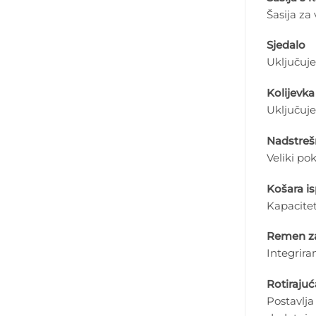
Šasija za
Sjedalo
Uključuje
Kolijevka
Uključuje
Nadstreš
Veliki po
Košara i
Kapacitet
Remen za
Integrir
Rotirajuć
Postavlja