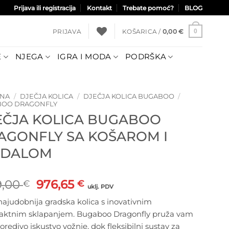
Prijava ili registracija
Kontakt
Trebate pomoć?
BLOG
PRIJAVA
KOŠARICA /
0,00
€
0
E
NJEGA
IGRA I MODA
PODRŠKA
TNA
/
DJEČJA KOLICA
/
DJEČJA KOLICA BUGABOO
/
BOO DRAGONFLY
EČJA KOLICA BUGABOO
AGONFLY SA KOŠAROM I
EDALOM
Izvorna
Trenutna
9,00
976,65
€
€
uklj. PDV
cijena
cijena
ajudobnija gradska kolica s inovativnim
bila
je:
ktnim sklapanjem. Bugaboo Dragonfly pruža vam
je:
976,65 €.
redivo iskustvo vožnje, dok fleksibilni sustav za
1.149,00 €.