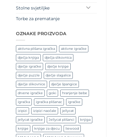
Stolne svjetiljke
Torbe za prematanje
OZNAKE PROIZVODA
aktivna plišana igračka
aktivne igračke
dječja knjiga
dječja slikovnica
dječje igračke
dječje knjige
dječje puzzle
dječje slagalice
dječje slikovnice
dječje špangice
drvene igračke
goki
hranjenje bebe
igračka
igračka plišanac
igračke
izipizi
izipizi naočale
jellycat
jellycat igračke
Jellycat plišanci
knjiga
knjige
knjige za djecu
liewood