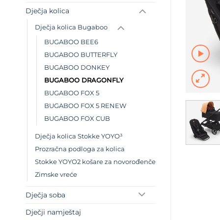
Dječja kolica
Dječja kolica Bugaboo
BUGABOO BEE6
BUGABOO BUTTERFLY
BUGABOO DONKEY
BUGABOO DRAGONFLY
BUGABOO FOX 5
BUGABOO FOX 5 RENEW
BUGABOO FOX CUB
Dječja kolica Stokke YOYO³
Prozračna podloga za kolica
Stokke YOYO2 košare za novorođenče
Zimske vreće
Dječja soba
Dječji namještaj