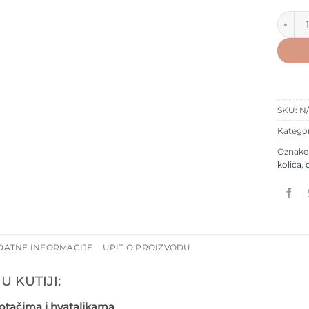
Dječja
SKU:
N
Kategor
Oznak
kolica
,
DATNE INFORMACIJE
UPIT O PROIZVODU
U KUTIJI:
kotačima i hvataljkama