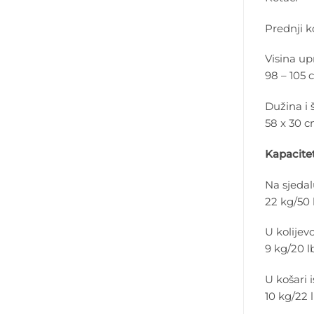
Prednji k
Visina up
98 – 105 c
Dužina i š
58 x 30 cm
Kapacitet
Na sjeda
22 kg/50 
U kolijevc
9 kg/20 l
U košari 
10 kg/22 