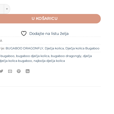
 kolica Bugaboo Dragonfly sa košarom i sjedalom količina
U KOŠARICU
Dodajte na listu želja
/A
ije:
BUGABOO DRAGONFLY
,
Dječja kolica
,
Dječja kolica Bugaboo
e
bugaboo
,
bugaboo dječja kolica
,
bugaboo dragongly
,
dječja
dječja kolica bugaboo
,
najbolja dječja kolica