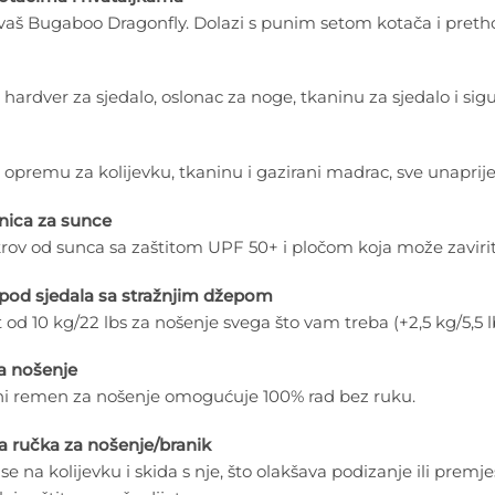
 vaš Bugaboo Dragonfly. Dolazi s punim setom kotača i pret
 hardver za sjedalo, oslonac za noge, tkaninu za sjedalo i sig
 opremu za kolijevku, tkaninu i gazirani madrac, sve unaprije
nica za sunce
krov od sunca sa zaštitom UPF 50+ i pločom koja može zaviriti.
spod sjedala sa stražnjim džepom
 od 10 kg/22 lbs za nošenje svega što vam treba (+2,5 kg/5,5 l
 nošenje
ani remen za nošenje omogućuje 100% rad bez ruku.
a ručka za nošenje/branik
 se na kolijevku i skida s nje, što olakšava podizanje ili prem