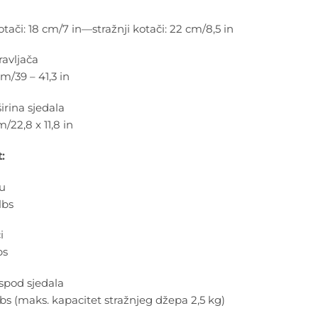
otači: 18 cm/7 in—stražnji kotači: 22 cm/8,5 in
ravljača
m/39 – 41,3 in
irina sjedala
/22,8 x 11,8 in
:
lu
lbs
i
bs
ispod sjedala
lbs (maks. kapacitet stražnjeg džepa 2,5 kg)