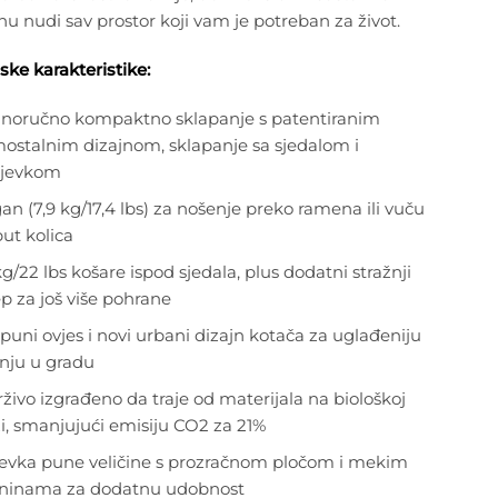
u nudi sav prostor koji vam je potreban za život.
ke karakteristike:
noručno kompaktno sklapanje s patentiranim
ostalnim dizajnom, sklapanje sa sjedalom i
ijevkom
an (7,9 kg/17,4 lbs) za nošenje preko ramena ili vuču
ut kolica
kg/22 lbs košare ispod sjedala, plus dodatni stražnji
p za još više pohrane
puni ovjes i novi urbani dizajn kotača za uglađeniju
nju u gradu
živo izgrađeno da traje od materijala na biološkoj
i, smanjujući emisiju CO2 za 21%
evka pune veličine s prozračnom pločom i mekim
ninama za dodatnu udobnost