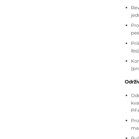
Rev
je
Pro
pee
Pri
lbs)
Kom
(pr
Održiv
Odr
kva
PF
Pro
mas
Ruč