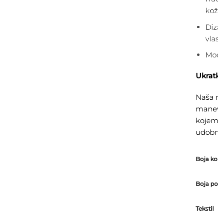
kož
Diz
vlas
Mod
Ukrat
Naša n
manevr
kojem
udobno
Boja ko
Boja po
Tekstil