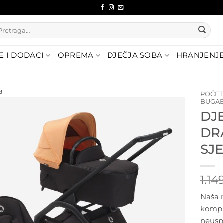
etraži:
E I DODACI
OPREMA
DJEČJA SOBA
HRANJENJ
a
POČE
BUGA
DJ
Dodajte
na listu
DR
želja
SJ
1.14
Naša n
kompa
neuspo