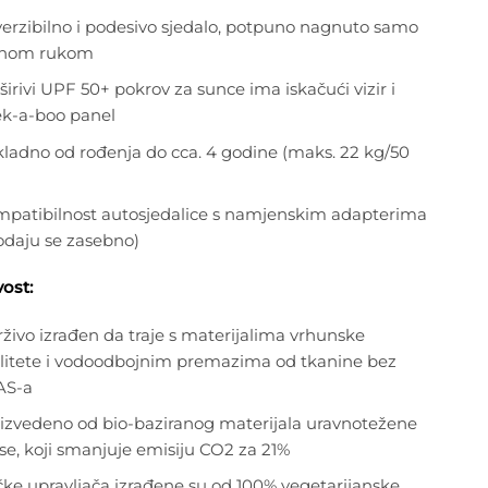
erzibilno i podesivo sjedalo, potpuno nagnuto samo
dnom rukom
širivi UPF 50+ pokrov za sunce ima iskačući vizir i
k-a-boo panel
kladno od rođenja do cca. 4 godine (maks. 22 kg/50
patibilnost autosjedalice s namjenskim adapterima
odaju se zasebno)
ost:
živo izrađen da traje s materijalima vrhunske
litete i vodoodbojnim premazima od tkanine bez
AS-a
izvedeno od bio-baziranog materijala uravnotežene
e, koji smanjuje emisiju CO2 za 21%
ke upravljača izrađene su od 100% vegetarijanske