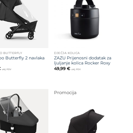
Dodajte
Dodajte
na listu
na listu
želja
želja
O BUTTERFLY
DJEČJA KOLICA
o Butterfly 2 navlaka
ZAZU Prijenosni dodatak za
ljuljanje kolica Rocker Roxy
€
49,99
€
uklj. PDV
uklj. PDV
Promocija
Dodajte
na listu
Dodajte
želja
na listu
želja