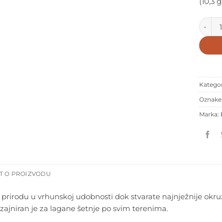
(10,3 
Bugabo
Kategor
Oznake
Marka:
T O PROIZVODU
e prirodu u vrhunskoj udobnosti dok stvarate najnježnije okruž
ajniran je za lagane šetnje po svim terenima.