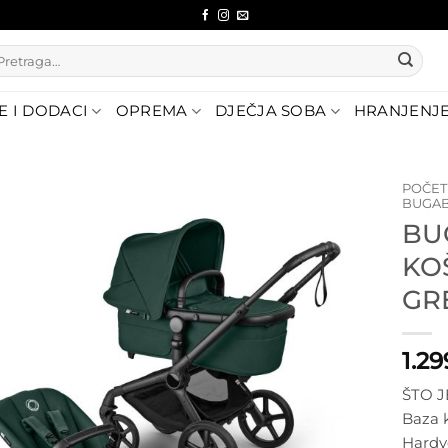
etraži:
E I DODACI
OPREMA
DJEČJA SOBA
HRANJENJ
POČE
BUGAB
BU
Dodajte
na listu
KO
želja
GR
1.2
ŠTO J
Baza k
Hardv