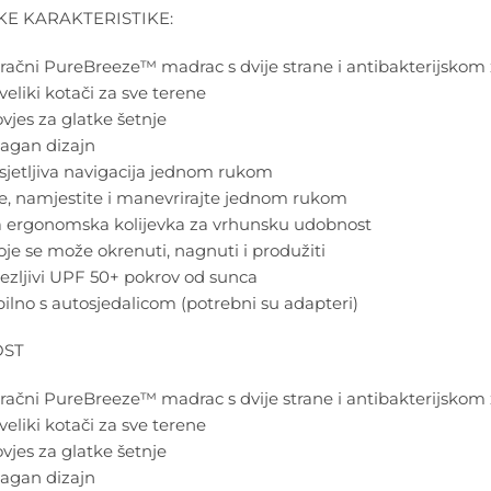
E KARAKTERISTIKE:
račni PureBreeze™ madrac s dvije strane i antibakterijskom
veliki kotači za sve terene
vjes za glatke šetnje
 lagan dizajn
osjetljiva navigacija jednom rukom
e, namjestite i manevrirajte jednom rukom
a ergonomska kolijevka za vrhunsku udobnost
oje se može okrenuti, nagnuti i produžiti
stezljivi UPF 50+ pokrov od sunca
lno s autosjedalicom (potrebni su adapteri)
OST
račni PureBreeze™ madrac s dvije strane i antibakterijskom
veliki kotači za sve terene
vjes za glatke šetnje
 lagan dizajn