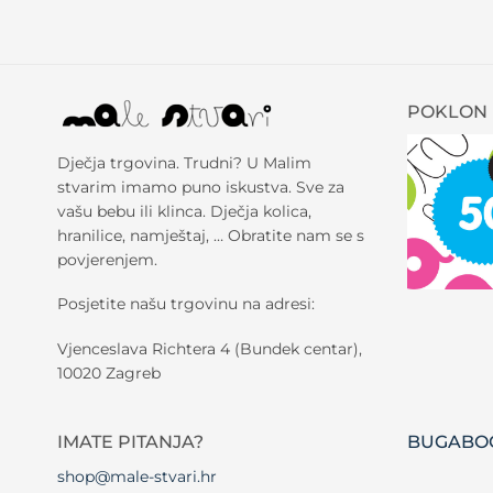
POKLON 
Dječja trgovina. Trudni? U Malim
stvarim imamo puno iskustva. Sve za
vašu bebu ili klinca. Dječja kolica,
hranilice, namještaj, … Obratite nam se s
povjerenjem.
Posjetite našu trgovinu na adresi:
Vjenceslava Richtera 4 (Bundek centar),
10020 Zagreb
IMATE PITANJA?
BUGABOO
shop@male-stvari.hr