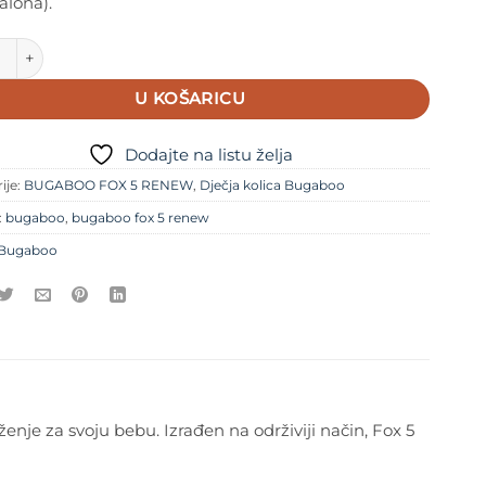
galona).
o Fox 5 Renew s košarom i sjedalom- Fern Green količina
U KOŠARICU
Dodajte na listu želja
ije:
BUGABOO FOX 5 RENEW
,
Dječja kolica Bugaboo
:
bugaboo
,
bugaboo fox 5 renew
Bugaboo
enje za svoju bebu. Izrađen na održiviji način, Fox 5