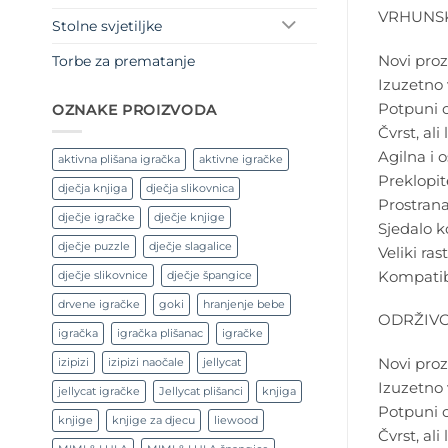
VRHUNSK
Stolne svjetiljke
Novi proz
Torbe za prematanje
Izuzetno 
Potpuni o
OZNAKE PROIZVODA
Čvrst, ali
Agilna i 
aktivna plišana igračka
aktivne igračke
Preklopit
dječja knjiga
dječja slikovnica
Prostran
dječje igračke
dječje knjige
Sjedalo k
dječje puzzle
dječje slagalice
Veliki ra
Kompatibi
dječje slikovnice
dječje špangice
drvene igračke
goki
hranjenje bebe
ODRŽIV
igračka
igračka plišanac
igračke
Novi proz
izipizi
izipizi naočale
jellycat
Izuzetno 
jellycat igračke
Jellycat plišanci
knjiga
Potpuni o
knjige
knjige za djecu
liewood
Čvrst, ali