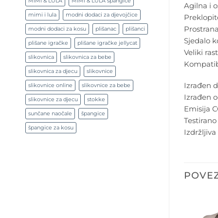
MIMI & LULA
MIMI & LULA špangice
Agilna i 
mimi i lula
modni dodaci za djevojčice
Preklopit
Prostran
modni dodaci za kosu
plišanac
plišanci
Sjedalo k
plišane igračke
plišane igračke jellycat
Veliki ra
slikovnica
slikovnica za bebe
Kompatibi
slikovnica za djecu
slikovnice
Izrađen da
slikovnice online
slikovnice za bebe
Izrađen o
slikovnice za djecu
stokke
Emisija 
sunčane naočale
špangice
Testiran
špangice za kosu
Izdržlji
POVEZ