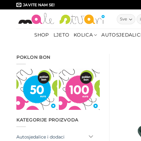
Skip
JAVITE NAM SE!
to
Pr
content
SHOP
LJETO
KOLICA
AUTOSJEDALIC
POKLON BON
KATEGORIJE PROIZVODA
Autosjedalice i dodaci