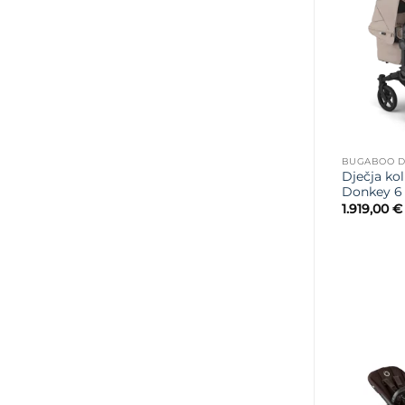
BUGABOO D
Dječja ko
Donkey 6 
1.919,00
€