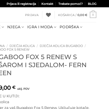
Prijava ili registracija
Kontakt
Trebate pomoć?
BLOG
PRIJAVA
KOŠARICA /
0,00
€
0
E
NJEGA
IGRA I MODA
PODRŠKA
TNA
/
DJEČJA KOLICA
/
DJEČJA KOLICA BUGABOO
/
OO FOX 5 RENEW
GABOO FOX 5 RENEW S
ŠAROM I SJEDALOM- FERN
EEN
99,00
€
uklj. PDV
E U KUTIJI:
olica
er za vaš Bugaboo Fox 5 Renew. Uključuje kotače,