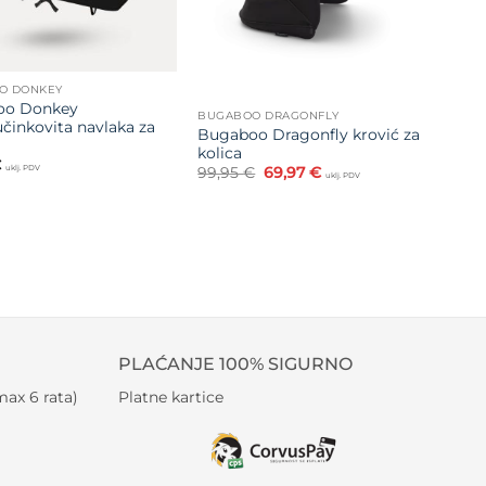
O DONKEY
oo Donkey
BUGABOO DRAGONFLY
činkovita navlaka za
Bugaboo Dragonfly krović za
kolica
€
uklj. PDV
Izvorna
Trenutna
99,95
€
69,97
€
uklj. PDV
cijena
cijena
bila
je:
je:
69,97 €.
99,95 €.
PLAĆANJE 100% SIGURNO
ax 6 rata)
Platne kartice