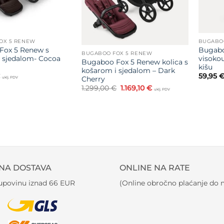
OX 5 RENEW
BUGABO
Fox 5 Renew s
Bugab
BUGABOO FOX 5 RENEW
 sjedalom- Cocoa
visokou
Bugaboo Fox 5 Renew kolica s
kišu
košarom i sjedalom – Dark
59,95
Cherry
uklj. PDV
Izvorna
Trenutna
1.299,00
€
1.169,10
€
uklj. PDV
cijena
cijena
bila
je:
je:
1.169,10 €.
1.299,00 €.
NA DOSTAVA
ONLINE NA RATE
kupovinu iznad 66 EUR
(Online obročno plaćanje do m