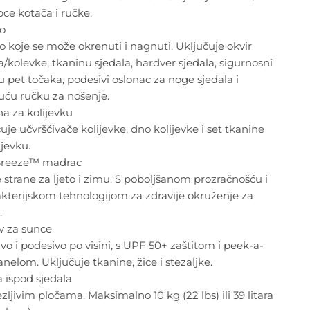
ce kotača i ručke.
lo
o koje se može okrenuti i nagnuti. Uključuje okvir
a/kolevke, tkaninu sjedala, hardver sjedala, sigurnosni
u pet točaka, podesivi oslonac za noge sjedala i
juću ručku za nošenje.
a za kolijevku
uje učvršćivače kolijevke, dno kolijevke i set tkanine
ijevku.
reeze™ madrac
e strane za ljeto i zimu. S poboljšanom prozračnošću i
kterijskom tehnologijom za zdravije okruženje za
.
v za sunce
ivo i podesivo po visini, s UPF 50+ zaštitom i peek-a-
nelom. Uključuje tkanine, žice i stezaljke.
 ispod sjedala
ezljivim pločama. Maksimalno 10 kg (22 lbs) ili 39 litara