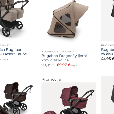
Dodajte
na listu
Dodajte
želja
na listu
želja
ONKEY
BUGABO
lica Bugaboo
Bugabo
BUGABOO DRAGONFLY
– Desert Taupe
za kišu
Bugaboo Dragonfly ljetni
44,95
krović za kolica
uklj. PDV
Izvorna
Trenutna
99,95
€
69,97
€
uklj. PDV
cijena
cijena
bila
je:
je:
69,97 €.
99,95 €.
Promocija
Dodajte
na listu
Dodajte
želja
na listu
želja