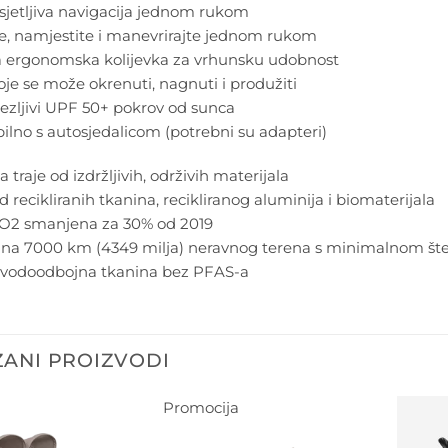
osjetljiva navigacija jednom rukom
e, namjestite i manevrirajte jednom rukom
a ergonomska kolijevka za vrhunsku udobnost
oje se može okrenuti, nagnuti i produžiti
stezljivi UPF 50+ pokrov od sunca
lno s autosjedalicom (potrebni su adapteri)
 traje od izdržljivih, održivih materijala​
d recikliranih tkanina, recikliranog aluminija i biomaterijala
CO2 smanjena za 30% od 2019
o na 7000 km (4349 milja) neravnog terena s minimalnom š
va vodoodbojna tkanina bez PFAS-a
ANI PROIZVODI
Promocija