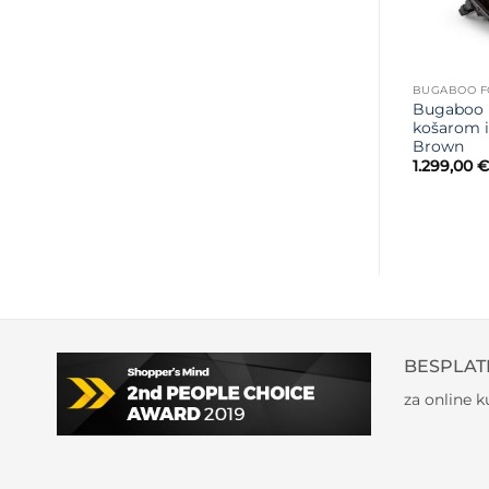
BUGABOO F
Bugaboo 
košarom i
Brown
1.299,00
€
BESPLAT
za online 