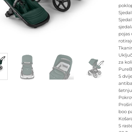
poklop
Sjeda
Sjedal
sjedal
pojas 
rotira
Tkanin
Uključ
za kol
PureB
S dvij
antiba
šetnju
Pokro
Prošir
boo pa
Košara
S rast