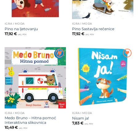
IGRA I MODA
IGRA I MODA
Pino na ljetovanju
Pino Sastavlja rečenice
17,92
€
17,92
€
uklj. PDV
uklj. PDV
Dodajte
Dodajte
na listu
na listu
želja
želja
IGRA I MODA
IGRA I MODA
Medo Bruno – Hitna pomoć
Nisam ja!
Interaktivna slikovnica
7,83
€
uklj. PDV
10,49
€
uklj. PDV