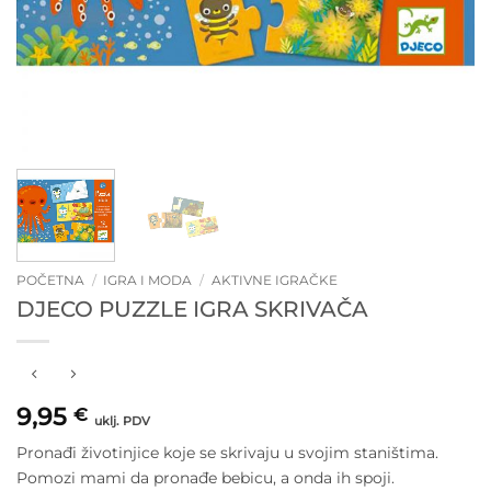
POČETNA
/
IGRA I MODA
/
AKTIVNE IGRAČKE
DJECO PUZZLE IGRA SKRIVAČA
9,95
€
uklj. PDV
Pronađi životinjice koje se skrivaju u svojim staništima.
Pomozi mami da pronađe bebicu, a onda ih spoji.