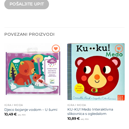
POVEZANI PROIZVODI
Dodajte
Dodajte
na listu
na listu
želja
želja
IGRA I MODA
IGRA I MODA
KU-KU! Medo Interaktivna
Djeco bojanje vodom – U šumi
slikovnica s ogledalom
10,49
€
uklj. PDV
10,89
€
uklj. PDV