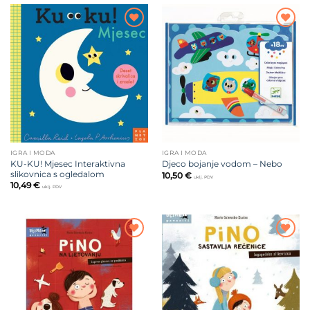
Dodajte
Dodajte
na listu
na listu
želja
želja
IGRA I MODA
IGRA I MODA
KU-KU! Mjesec Interaktivna
Djeco bojanje vodom – Nebo
slikovnica s ogledalom
10,50
€
uklj. PDV
10,49
€
uklj. PDV
Dodajte
Dodajte
na listu
na listu
želja
želja