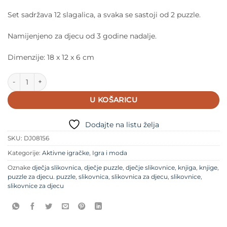
Set sadržava 12 slagalica, a svaka se sastoji od 2 puzzle.
Namijenjeno za djecu od 3 godine nadalje.
Dimenzije: 18 x 12 x 6 cm
Djeco Puzzle Igra skrivača količina
U KOŠARICU
Dodajte na listu želja
SKU:
DJ08156
Kategorije:
Aktivne igračke
,
Igra i moda
Oznake
dječja slikovnica
,
dječje puzzle
,
dječje slikovnice
,
knjiga
,
knjige
,
puzzle za djecu. puzzle
,
slikovnica
,
slikovnica za djecu
,
slikovnice
,
slikovnice za djecu