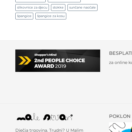
slikovnice za djecu
stokke
sunčane naočale
špangice
špangice za kosu
BESPLAT
za online 
POKLON 
Dječja trgovina. Trudni? U Malim