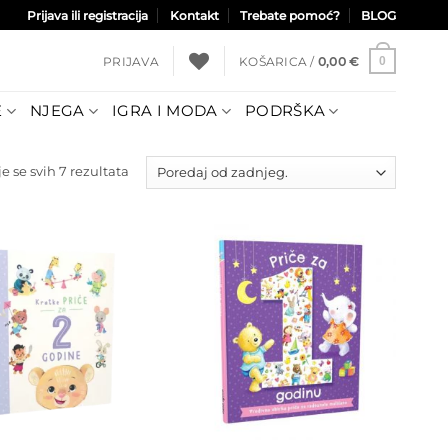
Prijava ili registracija
Kontakt
Trebate pomoć?
BLOG
PRIJAVA
KOŠARICA /
0,00
€
0
E
NJEGA
IGRA I MODA
PODRŠKA
Poredano
e se svih 7 rezultata
po
najnovijem
Dodajte
Dodajte
na listu
na listu
želja
želja