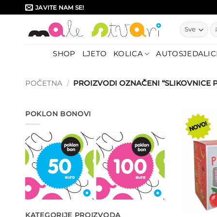
Skip
JAVITE NAM SE!
to
Pr
content
SHOP
LJETO
KOLICA
AUTOSJEDALIC
POČETNA
/
PROIZVODI OZNAČENI “SLIKOVNICE 
POKLON BONOVI
KATEGORIJE PROIZVODA