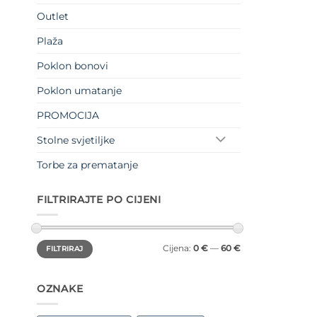
Outlet
Plaža
Poklon bonovi
Poklon umatanje
PROMOCIJA
Stolne svjetiljke
Torbe za prematanje
FILTRIRAJTE PO CIJENI
Min
Maks
Cijena:
0 €
—
60 €
FILTRIRAJ
cijena
cijena
OZNAKE