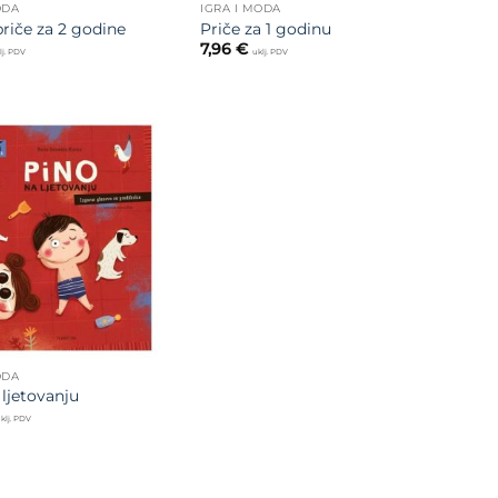
ODA
IGRA I MODA
priče za 2 godine
Priče za 1 godinu
7,96
€
lj. PDV
uklj. PDV
Dodajte
na listu
želja
ODA
 ljetovanju
klj. PDV