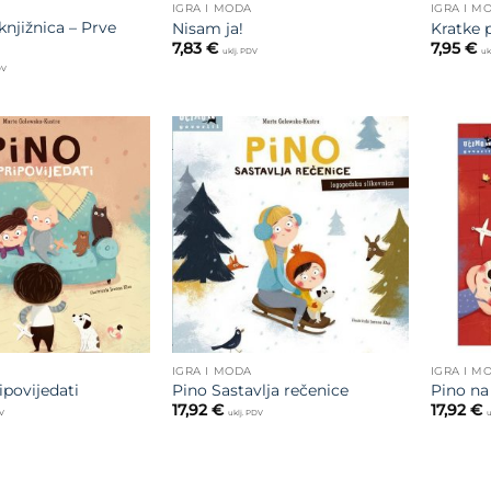
IGRA I MODA
IGRA I M
njižnica – Prve
Nisam ja!
Kratke 
7,83
€
7,95
€
uklj. PDV
uk
DV
Dodajte
Dodajte
na listu
na listu
želja
želja
IGRA I MODA
IGRA I M
ipovijedati
Pino Sastavlja rečenice
Pino na
17,92
€
17,92
€
DV
uklj. PDV
u