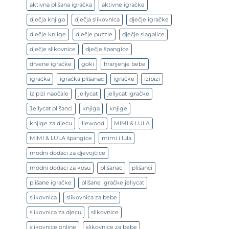
aktivna plišana igračka
aktivne igračke
dječja knjiga
dječja slikovnica
dječje igračke
dječje knjige
dječje puzzle
dječje slagalice
dječje slikovnice
dječje špangice
drvene igračke
goki
hranjenje bebe
igračka
igračka plišanac
igračke
izipizi
izipizi naočale
jellycat
jellycat igračke
Jellycat plišanci
knjiga
knjige
knjige za djecu
liewood
MIMI & LULA
MIMI & LULA špangice
mimi i lula
modni dodaci za djevojčice
modni dodaci za kosu
plišanac
plišanci
plišane igračke
plišane igračke jellycat
slikovnica
slikovnica za bebe
slikovnica za djecu
slikovnice
slikovnice online
slikovnice za bebe