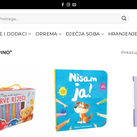
etraži:
E I DODACI
OPREMA
DJEČJA SOBA
HRANJENJ
PINO”
Prikazuj
Dodajte
Dodajte
na listu
na listu
želja
želja