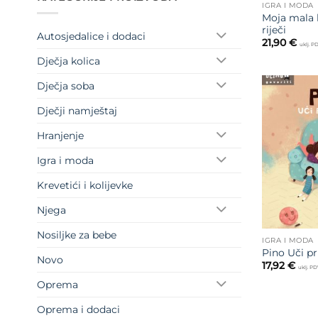
IGRA I MODA
Moja mala k
riječi
Autosjedalice i dodaci
21,90
€
uklj. P
Dječja kolica
Dječja soba
Dječji namještaj
Hranjenje
Igra i moda
Krevetići i kolijevke
Njega
Nosiljke za bebe
IGRA I MODA
Pino Uči pr
Novo
17,92
€
uklj. P
Oprema
Oprema i dodaci