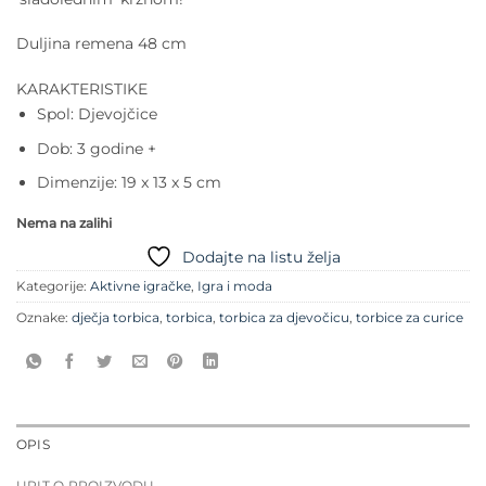
Duljina remena 48 cm
KARAKTERISTIKE
Spol: Djevojčice
Dob: 3 godine +
Dimenzije: 19 x 13 x 5 cm
Nema na zalihi
Dodajte na listu želja
Kategorije:
Aktivne igračke
,
Igra i moda
Oznake:
dječja torbica
,
torbica
,
torbica za djevočicu
,
torbice za curice
OPIS
UPIT O PROIZVODU