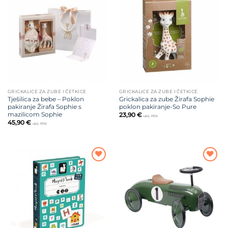
Dodajte
Dodajte
na listu
na listu
želja
želja
GRICKALICE ZA ZUBE I ČETKICE
GRICKALICE ZA ZUBE I ČETKICE
Tješilica za bebe – Poklon
Grickalica za zube Žirafa Sophie
pakiranje Žirafa Sophie s
poklon pakiranje-So Pure
mazilicom Sophie
23,90
€
uklj. PDV
45,90
€
uklj. PDV
Dodajte
Dodajte
na listu
na listu
želja
želja