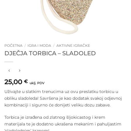
POČETNA
/
IGRA I MODA
/
AKTIVNE IGRAČKE
DJEČJA TORBICA – SLADOLED
25,00
€
uklj. PDV
Uživajte u slatkim trenucima uz ovu preslatku torbicu u
obliku sladoleda! Savršena je kao dodatak svakoj odjevnoj
kombinaciji i sigurno će donijeti veliku dozu zabave.
Torbica je izrađena od zlatnog šljokicastog i krem
materijala te je dodatno ukrašena mekanim i pahuljastim
‘sladolednim’ krznom!