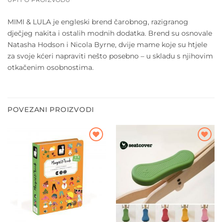
MIMI & LULA je engleski brend čarobnog, razigranog
dječjeg nakita i ostalih modnih dodatka. Brend su osnovale
Natasha Hodson i Nicola Byrne, dvije mame koje su htjele
za svoje kćeri napraviti nešto posebno – u skladu s njihovim
otkačenim osobnostima.
POVEZANI PROIZVODI
Dodajte
Dodajte
na listu
na listu
želja
želja