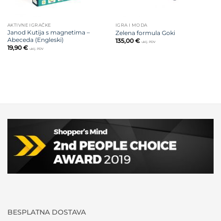
AKTIVNE IGRAČKE
IGRA I MODA
Janod Kutija s magnetima –
Zelena formula Goki
Abeceda (Engleski)
135,00
€
uklj. PDV
19,90
€
uklj. PDV
BESPLATNA DOSTAVA