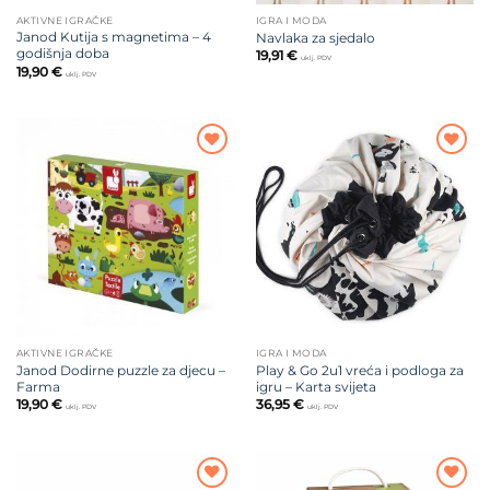
AKTIVNE IGRAČKE
IGRA I MODA
Janod Kutija s magnetima – 4
Navlaka za sjedalo
godišnja doba
19,91
€
uklj. PDV
19,90
€
uklj. PDV
Dodajte
Dodajte
na listu
na listu
želja
želja
AKTIVNE IGRAČKE
IGRA I MODA
Janod Dodirne puzzle za djecu –
Play & Go 2u1 vreća i podloga za
Farma
igru – Karta svijeta
19,90
€
36,95
€
uklj. PDV
uklj. PDV