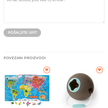
POVEZANI PROIZVODI
Dodajte
Dodajte
na listu
na listu
želja
želja