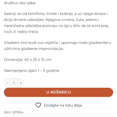
društvo oko sebe.
Sastoji se od ksilofona, činele i bubnja, a uz njega dolaze i
dvije drvene udaraljke. Njegove crvena, žuta, zelena i
narančasta udaraljka pozivaju na igru, bilo da se svira pop,
rock ili nešto treće.
Glazbeni stol budi sva osjetila i upoznaje male glazbenike s
užitcima glazbene improvizacije.
Dimenzije: 40 x 25 x 15 cm
Namijenjeno djeci 1 – 3 godine.
Janod Glazbeni stol količina
U KOŠARICU
Dodajte na listu želja
SKU:
J07634