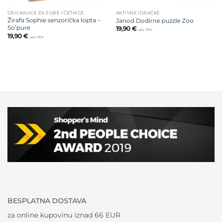
GRICKALICE ZA ZUBE I ČETKICE
AKTIVNE IGRAČKE
Žirafa Sophie senzorička lopta –
Janod Dodirne puzzle Zoo
So’pure
19,90
€
uklj. PDV
19,90
€
uklj. PDV
BESPLATNA DOSTAVA
za online kupovinu iznad 66 EUR