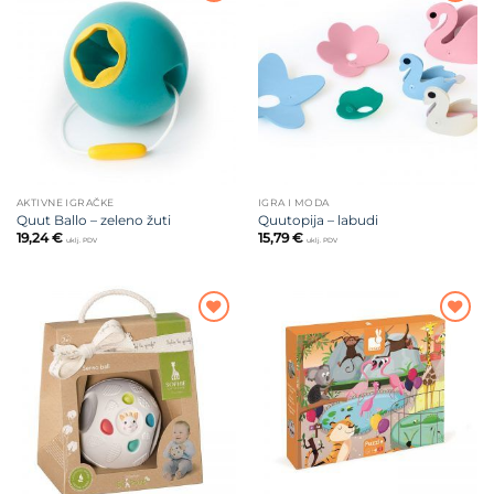
Dodajte
Dodajte
na listu
na listu
želja
želja
AKTIVNE IGRAČKE
IGRA I MODA
Quut Ballo – zeleno žuti
Quutopija – labudi
19,24
€
15,79
€
uklj. PDV
uklj. PDV
Dodajte
Dodajte
na listu
na listu
želja
želja