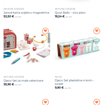
DRVENE IGRAČKE
AKTIVNE IGRAČKE
Janod karta svijeta s magnetima
Quut Ballo – sivo plavi
52,50
€
19,24
€
uklj. PDV
uklj. PDV
Dodajte
Dodajte
na listu
na listu
želja
želja
AKTIVNE IGRAČKE
NOVO
Djeco Set plastelina 4 kom –
Djeco Set za male veterinare
sweet
35,90
€
uklj. PDV
9,90
€
uklj. PDV