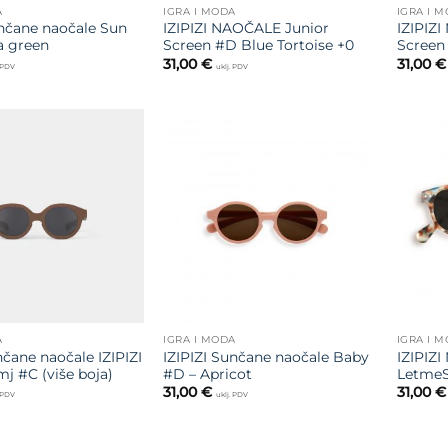
A
IGRA I MODA
IGRA I 
unčane naočale Sun
IZIPIZI NAOČALE Junior
IZIPIZ
a green
Screen #D Blue Tortoise +0
Screen 
31,00
€
31,00
€
. PDV
uklj. PDV
Dodajte
Dodajte
na listu
na listu
želja
želja
A
IGRA I MODA
IGRA I 
nčane naočale IZIPIZI
IZIPIZI Sunčane naočale Baby
IZIPIZ
mj #C (više boja)
#D – Apricot
LetmeS
31,00
€
31,00
€
. PDV
uklj. PDV