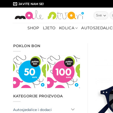
Skip
JAVITE NAM SE!
to
Pr
content
SHOP
LJETO
KOLICA
AUTOSJEDALIC
POKLON BON
KATEGORIJE PROIZVODA
Autosjedalice i dodaci