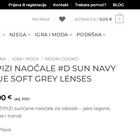
Prijava ili registracija
Kontakt
Trebate pomoć?
BLOG
PRIJAVA
KOŠARICA /
0,00
€
0
E
NJEGA
IGRA I MODA
PODRŠKA
TNA
/
IGRA I MODA
/
MODNI DODACI
IPIZI NAOČALE #D SUN NAVY
UE SOFT GREY LENSES
00
€
uklj. PDV
ZIPIZI sunčane naočale za odrasle – jako lagane,
 i trendi.
Plava