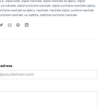
LE
,
izipizi kids
,
izipizi naočale
,
izipizi naočale za djecu
,
izipizi
 za odrasle
,
izipizi sunčane naočale
,
izipizi sunčane naočale cijena
,
 sunčane naočale za djecu
,
naočale
,
naočale izipizi
,
sučane naočale
unčane naočale
,
uv zaštita
,
zaštitne sunčane naočale
 adresa