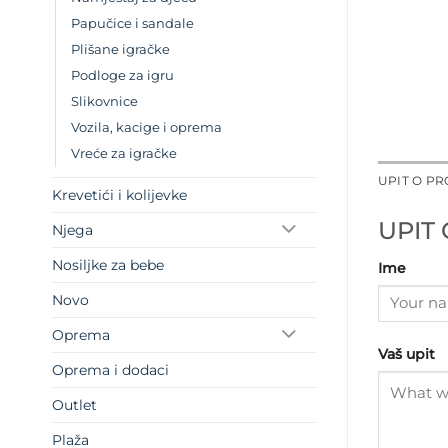
Papučice i sandale
Plišane igračke
Podloge za igru
Slikovnice
Vozila, kacige i oprema
Vreće za igračke
UPIT O P
Krevetići i kolijevke
UPIT
Njega
Nosiljke za bebe
Ime
Novo
Oprema
Vaš upit
Oprema i dodaci
Outlet
Plaža