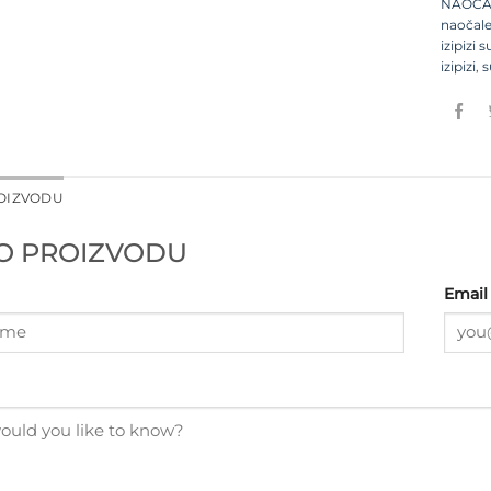
NAOČA
naočale
izipizi
izipizi
,
s
ROIZVODU
 O PROIZVODU
Email