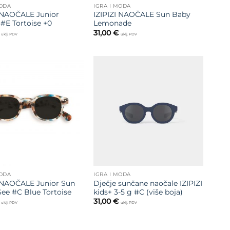
MODA
IGRA I MODA
I NAOČALE Junior
IZIPIZI NAOČALE Sun Baby
#E Tortoise +0
Lemonade
31,00
€
uklj. PDV
uklj. PDV
Dodajte
Dodajte
na listu
na listu
želja
želja
MODA
IGRA I MODA
I NAOČALE Junior Sun
Dječje sunčane naočale IZIPIZI
ee #C Blue Tortoise
kids+ 3-5 g #C (više boja)
31,00
€
uklj. PDV
uklj. PDV