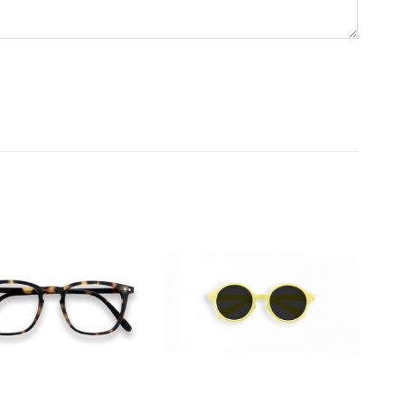
Dodajte
Dodajte
na listu
na listu
želja
želja