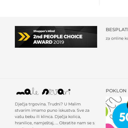
BESPLAT
za online 
POKLON 
Dječja trgovina. Trudni? U Malim
stvarim imamo puno iskustva. Sve za
vašu bebu ili klinca. Dječja kolica,
hranilice, namještaj, … Obratite nam se s