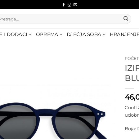
etraži:
E I DODACI
OPREMA
DJEČJA SOBA
HRANJENJ
POČE
IZ
Dodajte
BL
na listu
želja
46,
Cool I
udobne
Boja: 