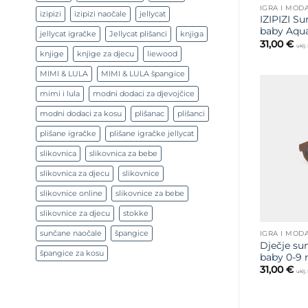
IGRA I MOD
izipizi
izipizi naočale
jellycat
IZIPIZI S
baby Aqu
jellycat igračke
Jellycat plišanci
knjiga
31,00
€
uklj
knjige
knjige za djecu
liewood
MIMI & LULA
MIMI & LULA špangice
mimi i lula
modni dodaci za djevojčice
modni dodaci za kosu
plišanac
plišanci
plišane igračke
plišane igračke jellycat
slikovnica
slikovnica za bebe
slikovnica za djecu
slikovnice
slikovnice online
slikovnice za bebe
slikovnice za djecu
stokke
sunčane naočale
špangice
IGRA I MOD
Dječje su
špangice za kosu
baby 0-9 
31,00
€
uklj