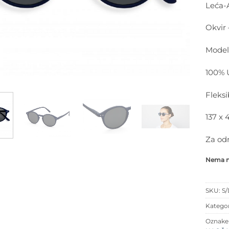
Leća-A
Okvir 
Model
100% U
Fleksi
137 x
Za od
Nema na
SKU:
S/
Kategor
Oznak