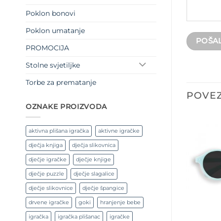
Poklon bonovi
Poklon umatanje
PROMOCIJA
Stolne svjetiljke
Torbe za prematanje
POVEZ
OZNAKE PROIZVODA
aktivna plišana igračka
aktivne igračke
dječja knjiga
dječja slikovnica
dječje igračke
dječje knjige
dječje puzzle
dječje slagalice
dječje slikovnice
dječje špangice
drvene igračke
goki
hranjenje bebe
igračka
igračka plišanac
igračke