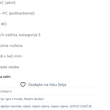
C (akril)
– PC (polikarbonat)
 #D
V zaštita, kategorija 3
bilne ručkice
 48 x 140 mm
rasle osobe
 zalihi
Dodajte na listu želja
D/NB/+0
ije:
Igra i moda
,
Modni dodaci
e
dječje naočale
,
izipizi
,
izipizi cijena
,
izipizi cijene
,
IZIPIZI DJEČJE