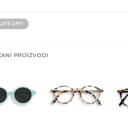
ANI PROIZVODI
Dodajte
Dodajte
na listu
na listu
želja
želja