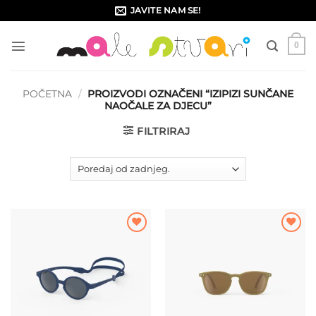
Skip
JAVITE NAM SE!
to
content
0
POČETNA
/
PROIZVODI OZNAČENI “IZIPIZI SUNČANE
NAOČALE ZA DJECU”
FILTRIRAJ
Dodajte
Dodajte
na listu
na listu
želja
želja