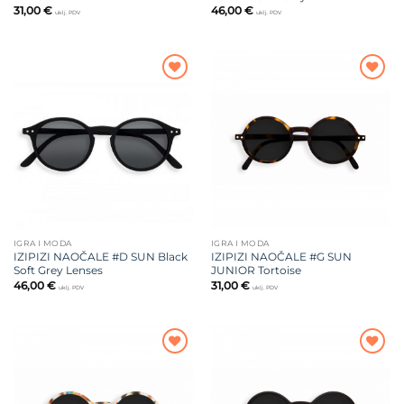
31,00
€
46,00
€
uklj. PDV
uklj. PDV
Dodajte
Dodajte
na listu
na listu
želja
želja
IGRA I MODA
IGRA I MODA
IZIPIZI NAOČALE #D SUN Black
IZIPIZI NAOČALE #G SUN
Soft Grey Lenses
JUNIOR Tortoise
46,00
€
31,00
€
uklj. PDV
uklj. PDV
Dodajte
Dodajte
na listu
na listu
želja
želja