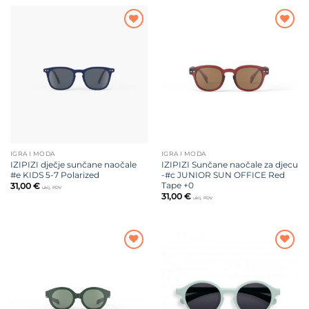
Dodajte
Dodajte
na listu
na listu
želja
želja
IGRA I MODA
IGRA I MODA
IZIPIZI dječje sunčane naočale
IZIPIZI Sunčane naočale za djecu
#e KIDS 5-7 Polarized
-#c JUNIOR SUN OFFICE Red
Tape +0
31,00
€
uklj. PDV
31,00
€
uklj. PDV
Dodajte
Dodajte
na listu
na listu
želja
želja