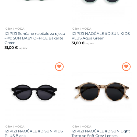
IGRA I MODA
IGRA I MODA
IZIPIZI Sunčane naočale za djecu
IZIPIZI NAOČALE #D SUN KIDS
– #c SUN BABY OFFICE Bakelite
PLUS Aqua Green
Green
31,00
€
uklj. PDV
31,00
€
uklj. PDV
Dodajte
Dodajte
na listu
na listu
želja
želja
IGRA I MODA
IGRA I MODA
IZIPIZI NAOČALE #D SUN KIDS
IZIPIZI NAOČALE #D SUN Light
PLUS Black
Tortoise Soft Grey Lenses