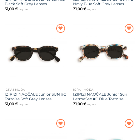
Black Soft Grey Lenses
Navy Blue Soft Grey Lenses
31,00
€
31,00
€
uklj. PDV
uklj. PDV
Dodajte
Dodajte
na listu
na listu
želja
želja
IGRA I MODA
IGRA I MODA
IZIPIZI NAOČALE Junior SUN #C
IZIPIZI NAOČALE Junior Sun
Tortoise Soft Grey Lenses
LetmeSee #C Blue Tortoise
31,00
€
31,00
€
uklj. PDV
uklj. PDV
Dodajte
Dodajte
na listu
na listu
želja
želja