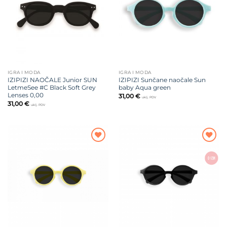
IGRA I MODA
IGRA I MODA
IZIPIZI NAOČALE Junior SUN
IZIPIZI Sunčane naočale Sun
LetmeSee #C Black Soft Grey
baby Aqua green
Lenses 0,00
31,00
€
uklj. PDV
31,00
€
uklj. PDV
Dodajte
Dodajte
na listu
na listu
želja
želja