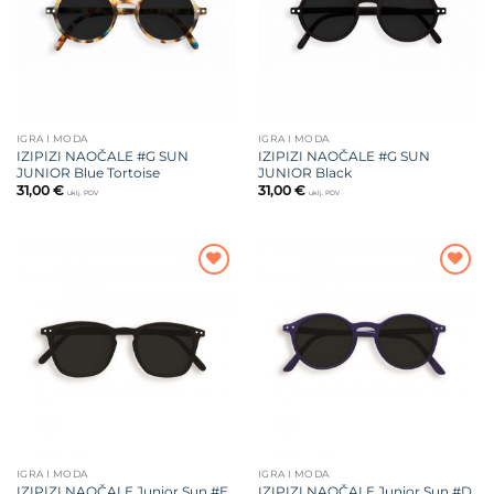
IGRA I MODA
IGRA I MODA
IZIPIZI NAOČALE #G SUN
IZIPIZI NAOČALE #G SUN
JUNIOR Blue Tortoise
JUNIOR Black
31,00
€
31,00
€
uklj. PDV
uklj. PDV
Dodajte
Dodajte
na listu
na listu
želja
želja
IGRA I MODA
IGRA I MODA
IZIPIZI NAOČALE Junior Sun #E
IZIPIZI NAOČALE Junior Sun #D