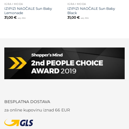
IGRA I MODA
IGRA I MODA
IZIPIZI NAOČALE Sun Baby
IZIPIZI NAOČALE Sun Baby
Lemonade
Black
31,00
€
31,00
€
uklj. PDV
uklj. PDV
BESPLATNA DOSTAVA
za online kupovinu iznad 66 EUR