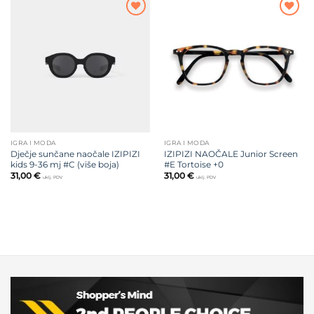
Dodajte
Dodajte
na listu
na listu
želja
želja
IGRA I MODA
IGRA I MODA
Dječje sunčane naočale IZIPIZI
IZIPIZI NAOČALE Junior Screen
kids 9-36 mj #C (više boja)
#E Tortoise +0
31,00
€
31,00
€
uklj. PDV
uklj. PDV