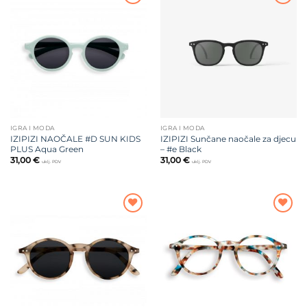
Dodajte
Dodajte
na listu
na listu
želja
želja
IGRA I MODA
IGRA I MODA
IZIPIZI NAOČALE #D SUN KIDS
IZIPIZI Sunčane naočale za djecu
PLUS Aqua Green
– #e Black
31,00
€
31,00
€
uklj. PDV
uklj. PDV
Dodajte
Dodajte
na listu
na listu
želja
želja