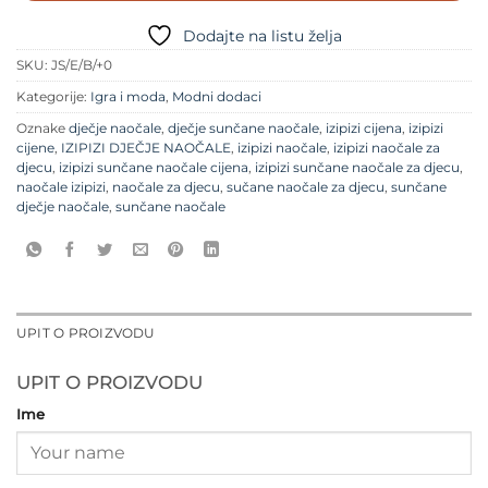
Dodajte na listu želja
SKU:
JS/E/B/+0
Kategorije:
Igra i moda
,
Modni dodaci
Oznake
dječje naočale
,
dječje sunčane naočale
,
izipizi cijena
,
izipizi
cijene
,
IZIPIZI DJEČJE NAOČALE
,
izipizi naočale
,
izipizi naočale za
djecu
,
izipizi sunčane naočale cijena
,
izipizi sunčane naočale za djecu
,
naočale izipizi
,
naočale za djecu
,
sučane naočale za djecu
,
sunčane
dječje naočale
,
sunčane naočale
UPIT O PROIZVODU
UPIT O PROIZVODU
Ime