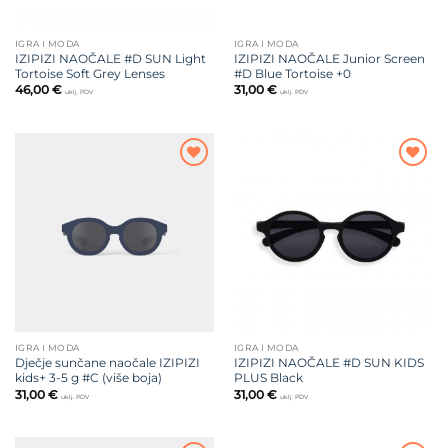
IGRA I MODA
IGRA I MODA
IZIPIZI NAOČALE #D SUN Light
IZIPIZI NAOČALE Junior Screen
Tortoise Soft Grey Lenses
#D Blue Tortoise +0
46,00
€
31,00
€
uklj. PDV
uklj. PDV
Dodajte
Dodajte
na listu
na listu
želja
želja
IGRA I MODA
IGRA I MODA
Dječje sunčane naočale IZIPIZI
IZIPIZI NAOČALE #D SUN KIDS
kids+ 3-5 g #C (više boja)
PLUS Black
31,00
€
31,00
€
uklj. PDV
uklj. PDV