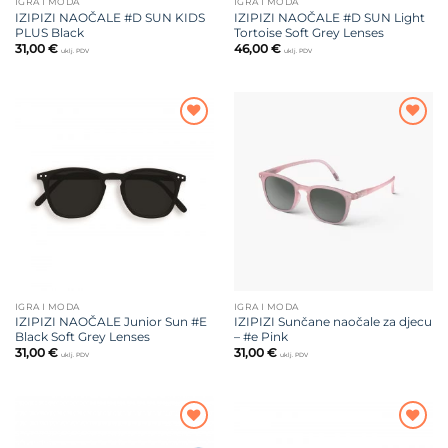
IGRA I MODA
IGRA I MODA
IZIPIZI NAOČALE #D SUN KIDS
IZIPIZI NAOČALE #D SUN Light
PLUS Black
Tortoise Soft Grey Lenses
31,00
€
46,00
€
uklj. PDV
uklj. PDV
Dodajte
Dodajte
na listu
na listu
želja
želja
IGRA I MODA
IGRA I MODA
IZIPIZI NAOČALE Junior Sun #E
IZIPIZI Sunčane naočale za djecu
Black Soft Grey Lenses
– #e Pink
31,00
€
31,00
€
uklj. PDV
uklj. PDV
Dodajte
Dodajte