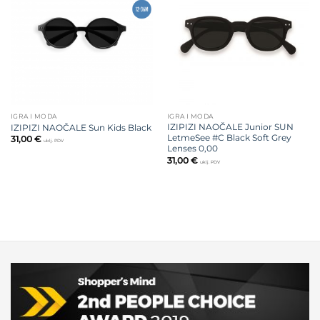
na listu
na listu
želja
želja
IGRA I MODA
IGRA I MODA
IZIPIZI NAOČALE Junior SUN
IZIPIZI NAOČALE Sun Kids Black
LetmeSee #C Black Soft Grey
31,00
€
uklj. PDV
Lenses 0,00
31,00
€
uklj. PDV