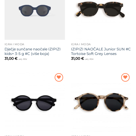
želja
želja
IGRA I MODA
IGRA I MODA
Dječje sunčane naočale IZIPIZI
IZIPIZI NAOČALE Junior SUN #C
kids+ 3-5 g #C (više boja)
Tortoise Soft Grey Lenses
31,00
€
31,00
€
uklj. PDV
uklj. PDV
Dodajte
Dodajte
na listu
na listu
želja
želja