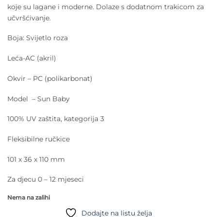
koje su lagane i moderne. Dolaze s dodatnom trakicom za
učvršćivanje.
Boja: Svijetlo roza
Leća-AC (akril)
Okvir – PC (polikarbonat)
Model – Sun Baby
100% UV zaštita, kategorija 3
Fleksibilne ručkice
101 x 36 x 110 mm
Za djecu 0 – 12 mjeseci
Nema na zalihi
Dodajte na listu želja