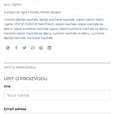
SKU:
SB/PP
Kategorije:
Igra i moda
,
Modni dodaci
Oznake
dječje naočale
,
dječje sunčane naočale
,
izipizi cijena
,
izipizi
cijene
,
IZIPIZI DJEČJE NAOČALE
,
izipizi naočale
,
izipizi naočale za
djecu
,
izipizi sunčane naočale cijena
,
izipizi sunčane naočale za djecu
,
naočale izipizi
,
naočale za djecu
,
sučane naočale za djecu
,
sunčane
dječje naočale
,
sunčane naočale
UPIT O PROIZVODU
UPIT O PROIZVODU
Ime
Email adresa