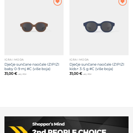
Dodajte
Dodajte
na listu
na listu
želja
želja
IGRA I MODA
IGRA I MODA
Dječje sunčane naočale IZIPIZI
Dječje sunčane naočale IZIPIZI
baby 0-9 mj #C (više boja)
kids+ 3-5 g #C (više boja)
31,00
€
31,00
€
uklj. PDV
uklj. PDV