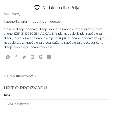
Dodajte na listu želja
SKU:
SB/D/L
Kategorije:
Igra i moda
,
Modni dodaci
Oznake
dječje naočale
,
dječje sunčane naočale
,
izipizi cijena
,
izipizi
cijene
,
IZIPIZI DJEČJE NAOČALE
,
izipizi naočale
,
izipizi naočale za
djecu
,
izipizi sunčane naočale cijena
,
izipizi sunčane naočale za djecu
,
naočale izipizi
,
naočale za djecu
,
sučane naočale za djecu
,
sunčane
dječje naočale
,
sunčane naočale
UPIT O PROIZVODU
UPIT O PROIZVODU
Ime