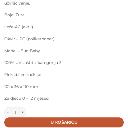
učvršćivanje.
Boja: Žuta
Leća-AC (akril)
Okvir – PC (polikarbonat)
Model – Sun Baby
100% UV zaštita, kategorija 3
Fleksibilne ručkice
101 x 36 x 110 mm
Za djecu 0 – 12 mjeseci
IZIPIZI NAOČALE Sun Baby Lemonade količina
U KOŠARICU