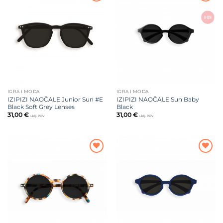
Dodajte
Dodajte
na listu
na listu
želja
želja
IGRA I MODA
IGRA I MODA
IZIPIZI NAOČALE Junior Sun #E
IZIPIZI NAOČALE Sun Baby
Black Soft Grey Lenses
Black
31,00
€
31,00
€
uklj. PDV
uklj. PDV
Dodajte
Dodajte
na listu
na listu
želja
želja