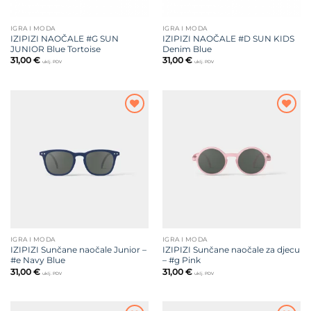
IGRA I MODA
IGRA I MODA
IZIPIZI NAOČALE #G SUN
IZIPIZI NAOČALE #D SUN KIDS
JUNIOR Blue Tortoise
Denim Blue
31,00
€
31,00
€
uklj. PDV
uklj. PDV
Dodajte
Dodajte
na listu
na listu
želja
želja
IGRA I MODA
IGRA I MODA
IZIPIZI Sunčane naočale Junior –
IZIPIZI Sunčane naočale za djecu
#e Navy Blue
– #g Pink
31,00
€
31,00
€
uklj. PDV
uklj. PDV