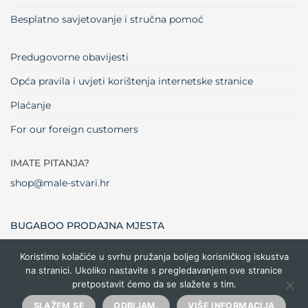
Besplatno savjetovanje i stručna pomoć
Predugovorne obavijesti
Opća pravila i uvjeti korištenja internetske stranice
Plaćanje
For our foreign customers
IMATE PITANJA?
shop@male-stvari.hr
BUGABOO PRODAJNA MJESTA
Koristimo kolačiće u svrhu pružanja boljeg korisničkog iskustva
na stranici. Ukoliko nastavite s pregledavanjem ove stranice
Visa
MasterCard
Maestro
Dinners
Credit
Cash
Bank
pretpostavit ćemo da se slažete s tim.
Club
Card
On
Trans
Delivery
Copyright 2026 ©
Male stvari
SLAŽEM SE
ODBIJAM.
VIŠE INFORMACIJA