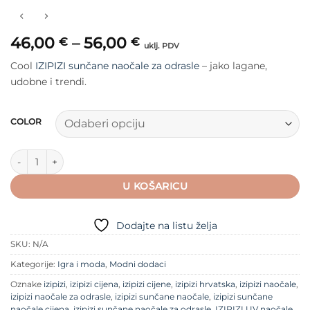
Raspon
46,00
–
56,00
€
€
uklj. PDV
cijena:
Cool
IZIPIZI sunčane naočale za odrasle
– jako lagane,
od
udobne i trendi.
46,00 €
do
56,00 €
COLOR
IZIPIZI sunčane naočale UV zaštita #D Sun količina
U KOŠARICU
Dodajte na listu želja
SKU:
N/A
Kategorije:
Igra i moda
,
Modni dodaci
Oznake
izipizi
,
izipizi cijena
,
izipizi cijene
,
izipizi hrvatska
,
izipizi naočale
,
izipizi naočale za odrasle
,
izipizi sunčane naočale
,
izipizi sunčane
naočale cijena
,
izipizi sunčane naočale za odrasle
,
IZIPIZI UV naočale
,