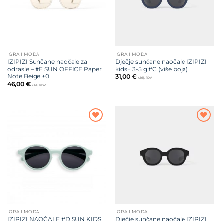
IGRA I MODA
IGRA I MODA
IZIPIZI Sunčane naočale za
Dječje sunčane naočale IZIPIZI
odrasle – #E SUN OFFICE Paper
kids+ 3-5 g #C (više boja)
Note Beige +0
31,00
€
uklj. PDV
46,00
€
uklj. PDV
Dodajte
Dodajte
na listu
na listu
želja
želja
IGRA I MODA
IGRA I MODA
IZIPIZI NAOČALE #D SUN KIDS
Dječje sunčane naočale IZIPIZI