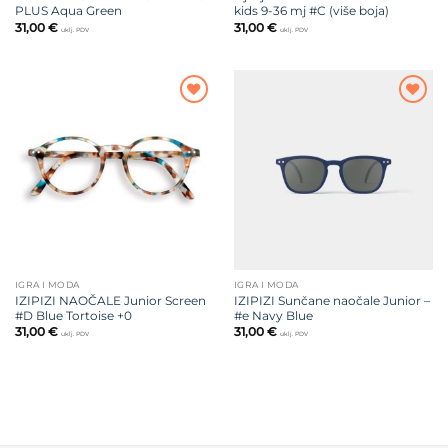
PLUS Aqua Green
kids 9-36 mj #C (više boja)
31,00
€
31,00
€
uklj. PDV
uklj. PDV
Dodajte
Dodajte
na listu
na listu
želja
želja
IGRA I MODA
IGRA I MODA
IZIPIZI NAOČALE Junior Screen
IZIPIZI Sunčane naočale Junior –
#D Blue Tortoise +0
#e Navy Blue
31,00
€
31,00
€
uklj. PDV
uklj. PDV