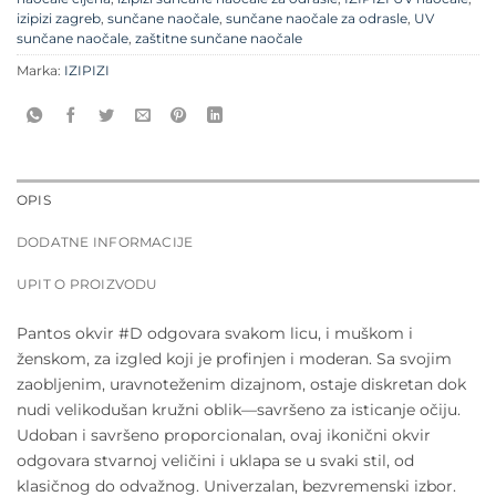
izipizi zagreb
,
sunčane naočale
,
sunčane naočale za odrasle
,
UV
sunčane naočale
,
zaštitne sunčane naočale
Marka:
IZIPIZI
OPIS
DODATNE INFORMACIJE
UPIT O PROIZVODU
Pantos okvir #D odgovara svakom licu, i muškom i
ženskom, za izgled koji je profinjen i moderan. Sa svojim
zaobljenim, uravnoteženim dizajnom, ostaje diskretan dok
nudi velikodušan kružni oblik—savršeno za isticanje očiju.
Udoban i savršeno proporcionalan, ovaj ikonični okvir
odgovara stvarnoj veličini i uklapa se u svaki stil, od
klasičnog do odvažnog. Univerzalan, bezvremenski izbor.