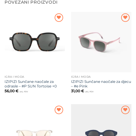
POVEZANI PROIZVODI
Dodajte
Dodajte
na listu
na listu
želja
želja
IGRA I MODA
IGRA I MODA
IZIPIZI Sunčane naočale za
IZIPIZI Sunčane naočale za djecu
odrasle – #P SUN Tortoise +0
– #e Pink
56,00
€
31,00
€
uklj. PDV
uklj. PDV
Dodajte
Dodajte
na listu
na listu
želja
želja