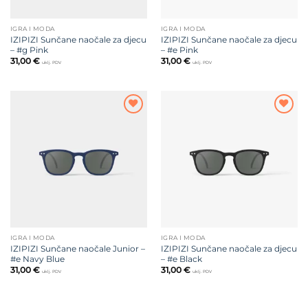
IGRA I MODA
IGRA I MODA
IZIPIZI Sunčane naočale za djecu
IZIPIZI Sunčane naočale za djecu
– #g Pink
– #e Pink
31,00
€
31,00
€
uklj. PDV
uklj. PDV
Dodajte
Dodajte
na listu
na listu
želja
želja
IGRA I MODA
IGRA I MODA
IZIPIZI Sunčane naočale Junior –
IZIPIZI Sunčane naočale za djecu
#e Navy Blue
– #e Black
31,00
€
31,00
€
uklj. PDV
uklj. PDV