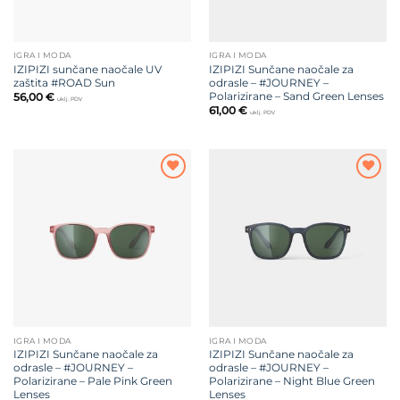
IGRA I MODA
IGRA I MODA
IZIPIZI sunčane naočale UV
IZIPIZI Sunčane naočale za
zaštita #ROAD Sun
odrasle – #JOURNEY –
Polarizirane – Sand Green Lenses
56,00
€
uklj. PDV
61,00
€
uklj. PDV
Dodajte
Dodajte
na listu
na listu
želja
želja
IGRA I MODA
IGRA I MODA
IZIPIZI Sunčane naočale za
IZIPIZI Sunčane naočale za
odrasle – #JOURNEY –
odrasle – #JOURNEY –
Polarizirane – Pale Pink Green
Polarizirane – Night Blue Green
Lenses
Lenses