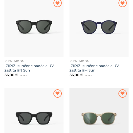
Dodajte
Dodajte
na listu
na listu
želja
želja
IGRA I MODA
IGRA I MODA
IZIPIZI sunčane naočale UV
IZIPIZI sunčane naočale UV
zaštita #N Sun
zaštita #M Sun
56,00
€
56,00
€
uklj. PDV
uklj. PDV
Dodajte
Dodajte
na listu
na listu
želja
želja