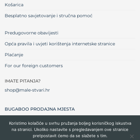
Košarica
Besplatno savjetovanje i stručna pomoć
Predugovorne obavijesti
Opća pravila i uvjeti korištenja internetske stranice
Plaćanje
For our foreign customers
IMATE PITANJA?
shop@male-stvari.hr
BUGABOO PRODAJNA MJESTA
Koristimo kolačiće u svrhu pružanja boljeg korisničkog iskustva
na stranici. Ukoliko nastavite s pregledavanjem ove stranice
Visa
MasterCard
Maestro
Dinners
Credit
Cash
Bank
pretpostavit ćemo da se slažete s tim.
Club
Card
On
Trans