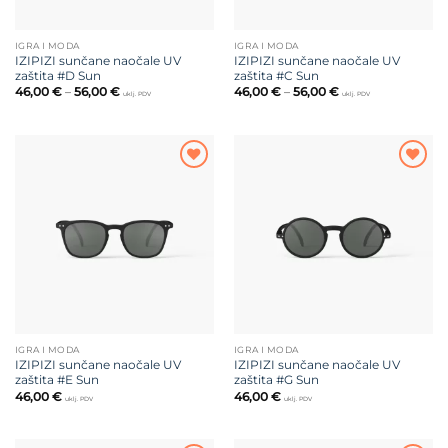
IGRA I MODA
IGRA I MODA
IZIPIZI sunčane naočale UV
IZIPIZI sunčane naočale UV
zaštita #D Sun
zaštita #C Sun
Raspon
Raspon
46,00
€
–
56,00
€
46,00
€
–
56,00
€
uklj. PDV
uklj. PDV
cijena:
cijena:
od
od
46,00 €
46,00 €
do
do
56,00 €
56,00 €
Dodajte
Dodajte
na listu
na listu
želja
želja
IGRA I MODA
IGRA I MODA
IZIPIZI sunčane naočale UV
IZIPIZI sunčane naočale UV
zaštita #E Sun
zaštita #G Sun
46,00
€
46,00
€
uklj. PDV
uklj. PDV