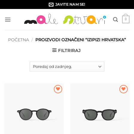
Skip
JAVITE NAM SE!
to
content
0
POČETNA
/
PROIZVODI OZNAČENI “IZIPIZI HRVATSKA”
FILTRIRAJ
Dodajte
Dodajte
na listu
na listu
želja
želja