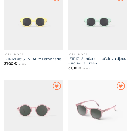
Dodajte
Dodajte
na listu
na listu
želja
želja
IGRA I MODA
IGRA I MODA
IZIPIZI Sunčane naočale za djecu
IZIPIZI #c SUN BABY Lemonade
– #c Aqua Green
31,00
€
uklj. PDV
31,00
€
uklj. PDV
Dodajte
Dodajte
na listu
na listu
želja
želja