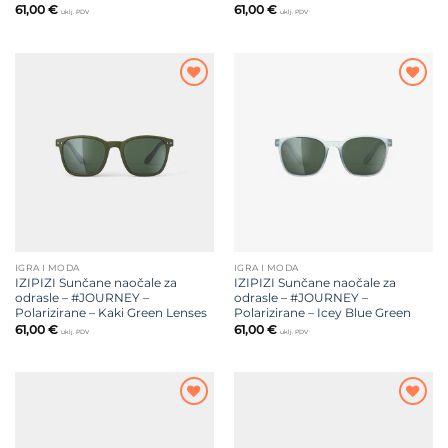
61,00
€
61,00
€
uklj. PDV
uklj. PDV
Dodajte
Dodajte
na listu
na listu
želja
želja
IGRA I MODA
IGRA I MODA
IZIPIZI Sunčane naočale za
IZIPIZI Sunčane naočale za
odrasle – #JOURNEY –
odrasle – #JOURNEY –
Polarizirane – Kaki Green Lenses
Polarizirane – Icey Blue Green
61,00
€
61,00
€
uklj. PDV
uklj. PDV
Dodajte
Dodajte
na listu
na listu
želja
želja