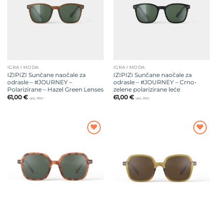
IGRA I MODA
IGRA I MODA
IZIPIZI Sunčane naočale za
IZIPIZI Sunčane naočale za
odrasle – #JOURNEY –
odrasle – #JOURNEY – Crno-
Polarizirane – Hazel Green Lenses
zelene polarizirane leće
61,00
€
61,00
€
uklj. PDV
uklj. PDV
Dodajte
Dodajte
na listu
na listu
želja
želja