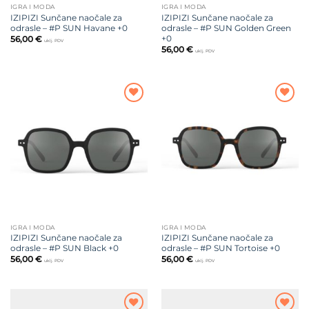
IGRA I MODA
IGRA I MODA
IZIPIZI Sunčane naočale za
IZIPIZI Sunčane naočale za
odrasle – #P SUN Havane +0
odrasle – #P SUN Golden Green
+0
56,00
€
uklj. PDV
56,00
€
uklj. PDV
Dodajte
Dodajte
na listu
na listu
želja
želja
IGRA I MODA
IGRA I MODA
IZIPIZI Sunčane naočale za
IZIPIZI Sunčane naočale za
odrasle – #P SUN Black +0
odrasle – #P SUN Tortoise +0
56,00
€
56,00
€
uklj. PDV
uklj. PDV