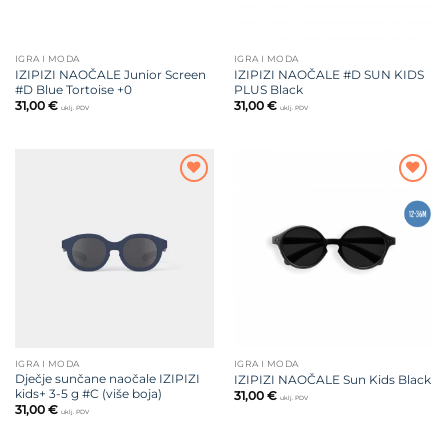
IGRA I MODA
IGRA I MODA
IZIPIZI NAOČALE Junior Screen
IZIPIZI NAOČALE #D SUN KIDS
#D Blue Tortoise +0
PLUS Black
31,00
€
31,00
€
uklj. PDV
uklj. PDV
Dodajte
Dodajte
na listu
na listu
želja
želja
IGRA I MODA
IGRA I MODA
Dječje sunčane naočale IZIPIZI
IZIPIZI NAOČALE Sun Kids Black
kids+ 3-5 g #C (više boja)
31,00
€
uklj. PDV
31,00
€
uklj. PDV