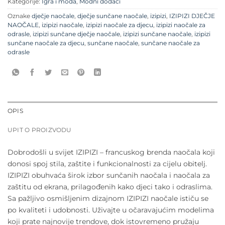
Kategorije:
Igra i moda
,
Modni dodaci
Oznake
dječje naočale
,
dječje sunčane naočale
,
izipizi
,
IZIPIZI DJEČJE
NAOČALE
,
izipizi naočale
,
izipizi naočale za djecu
,
izipizi naočale za
odrasle
,
izipizi sunčane dječje naočale
,
izipizi sunčane naočale
,
izipizi
sunčane naočale za djecu
,
sunčane naočale
,
sunčane naočale za
odrasle
OPIS
UPIT O PROIZVODU
Dobrodošli u svijet IZIPIZI – francuskog brenda naočala koji
donosi spoj stila, zaštite i funkcionalnosti za cijelu obitelj.
IZIPIZI obuhvaća širok izbor sunčanih naočala i naočala za
zaštitu od ekrana, prilagođenih kako djeci tako i odraslima.
Sa pažljivo osmišljenim dizajnom IZIPIZI naočale ističu se
po kvaliteti i udobnosti. Uživajte u očaravajućim modelima
koji prate najnovije trendove, dok istovremeno pružaju