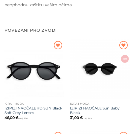
neophodnu zaštitu vašim očima.
POVEZANI PROIZVODI
Dodajte
Dodajte
na listu
na listu
želja
želja
IGRA I MODA
IGRA I MODA
IZIPIZI NAOČALE #D SUN Black
IZIPIZI NAOČALE Sun Baby
Soft Grey Lenses
Black
46,00
€
31,00
€
uklj. PDV
uklj. PDV