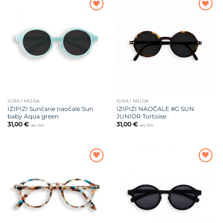
Dodajte
Dodajte
na listu
na listu
želja
želja
IGRA I MODA
IGRA I MODA
IZIPIZI Sunčane naočale Sun
IZIPIZI NAOČALE #G SUN
baby Aqua green
JUNIOR Tortoise
31,00
€
31,00
€
uklj. PDV
uklj. PDV
Dodajte
Dodajte
na listu
na listu
želja
želja