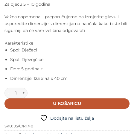
Za djecu 5 – 10 godina
Važna napomena – preporučujemo da izmjerite glavu i
usporedite dimenzije s dimenzijama naočala kako biste bili
sigurniji da će vam veličina odgovarati
Karakteristike
Spol: Dječaci
Spol: Djevojčice
Dob: 5 godina +
Dimenzije: 123 x143 x 40 cm
IZIPIZI Sunčane naočale za djecu -#c JUNIOR SUN OFFICE Red Ta
U KOŠARICU
Dodajte na listu želja
SKU:
JS/C/RT/+0