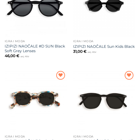
IGRA I MODA
IGRA I MODA
IZIPIZI NAOČALE #D SUN Black
IZIPIZI NAOČALE Sun Kids Black
Soft Grey Lenses
31,00
€
uklj. PDV
46,00
€
uklj. PDV
Dodajte
Dodajte
na listu
na listu
želja
želja
IGRA I MODA
IGRA I MODA