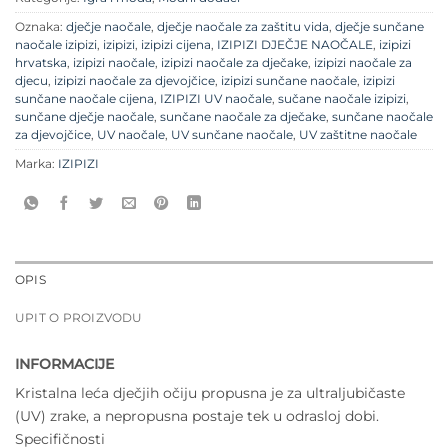
Oznaka:
dječje naočale
,
dječje naočale za zaštitu vida
,
dječje sunčane
naočale izipizi
,
izipizi
,
izipizi cijena
,
IZIPIZI DJEČJE NAOČALE
,
izipizi
hrvatska
,
izipizi naočale
,
izipizi naočale za dječake
,
izipizi naočale za
djecu
,
izipizi naočale za djevojčice
,
izipizi sunčane naočale
,
izipizi
sunčane naočale cijena
,
IZIPIZI UV naočale
,
sučane naočale izipizi
,
sunčane dječje naočale
,
sunčane naočale za dječake
,
sunčane naočale
za djevojčice
,
UV naočale
,
UV sunčane naočale
,
UV zaštitne naočale
Marka:
IZIPIZI
OPIS
UPIT O PROIZVODU
INFORMACIJE
Kristalna leća dječjih očiju propusna je za ultraljubičaste
(UV) zrake, a nepropusna postaje tek u odrasloj dobi.
Specifičnosti