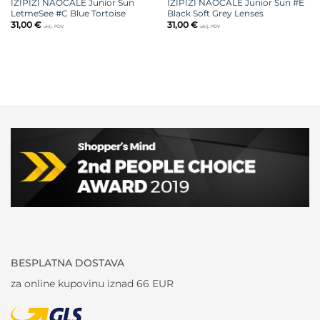
IZIPIZI NAOČALE Junior Sun
IZIPIZI NAOČALE Junior Sun #E
LetmeSee #C Blue Tortoise
Black Soft Grey Lenses
31,00
€
31,00
€
uklj. PDV
uklj. PDV
BESPLATNA DOSTAVA
za online kupovinu iznad 66 EUR