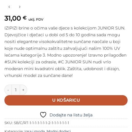
31,00
€
uklj. PDV
IZIPIZI brine o očima vaše djece s kolekcijom JUNIOR SUN.
Djevojčice i dječaci u dobi od 5 do 10 godina sada mogu
nositi elegantne visokokvalitetne sunčane naočale u boji
koje nude optimalnu zaštitu zahvaljujući našim 100% UV
lećama kategorije 3. Modno upozorenje! Izravno prilagođen
#SUN kolekciji za odrasle, #C JUNIOR SUN nudi vrlo
moderan mini kvadratni oblik. Zaštita, udobnost i dizajn,
vrhunski model za sunčane dane!
IZIPIZI Sunčane naočale za djecu - #e Black količina
U KOŠARICU
Dodajte na listu želja
SKU:
SB/C/RT-1-1-1-1-1-1-1-2-1-1-1-1-1-1-1
Kategorije:
Igra i moda
,
Modni dodaci