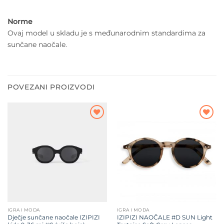
Norme
Ovaj model u skladu je s međunarodnim standardima za
sunčane naočale.
POVEZANI PROIZVODI
Dodajte
Dodajte
na listu
na listu
želja
želja
IGRA I MODA
IGRA I MODA
Dječje sunčane naočale IZIPIZI
IZIPIZI NAOČALE #D SUN Light