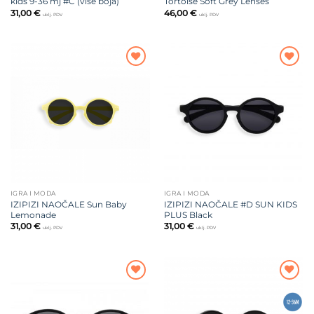
kids 9-36 mj #C (više boja)
Tortoise Soft Grey Lenses
31,00
€
46,00
€
uklj. PDV
uklj. PDV
Dodajte
Dodajte
na listu
na listu
želja
želja
IGRA I MODA
IGRA I MODA
IZIPIZI NAOČALE Sun Baby
IZIPIZI NAOČALE #D SUN KIDS
Lemonade
PLUS Black
31,00
€
31,00
€
uklj. PDV
uklj. PDV
Dodajte
Dodajte
na listu
na listu
želja
želja