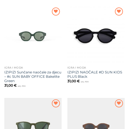
Dodajte
Dodajte
na listu
na listu
želja
želja
IGRA I MODA
IGRA I MODA
IZIPIZI Sunčane naočale za djecu
IZIPIZI NAOČALE #D SUN KIDS
– #c SUN BABY OFFICE Bakelite
PLUS Black
Green
31,00
€
uklj. PDV
31,00
€
uklj. PDV
Dodajte
Dodajte
na listu
na listu
želja
želja