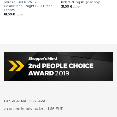
odrasle – #JOURNEY –
kids 9-36 mj #C (više boja)
Polarizirane – Night Blue Green
31,00
€
uklj. PDV
Lenses
61,00
€
uklj. PDV
BESPLATNA DOSTAVA
za online kupovinu iznad 66 EUR