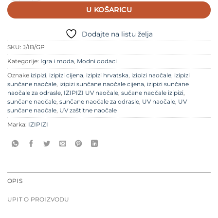
U KOŠARICU
Dodajte na listu želja
SKU:
J/IB/GP
Kategorije:
Igra i moda
,
Modni dodaci
Oznake
izipizi
,
izipizi cijena
,
izipizi hrvatska
,
izipizi naočale
,
izipizi
sunčane naočale
,
izipizi sunčane naočale cijena
,
izipizi sunčane
naočale za odrasle
,
IZIPIZI UV naočale
,
sučane naočale izipizi
,
sunčane naočale
,
sunčane naočale za odrasle
,
UV naočale
,
UV
sunčane naočale
,
UV zaštitne naočale
Marka:
IZIPIZI
OPIS
UPIT O PROIZVODU