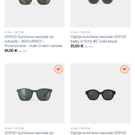
IGRA I MODA
IGRA I MODA
IZIPIZI Sunčane naočale za
Dječje sunčane naočale IZIPIZI
odrasle – #JOURNEY –
baby 0-9 mj #C (više boja)
Polarizirane – Kaki Green Lenses
31,00
€
uklj. PDV
61,00
€
uklj. PDV
Dodajte
Dodajte
na listu
na listu
želja
želja
IGRA I MODA
IGRA I MODA
IZIPIZI Sunčane naočale za
Dječje sunčane naočale IZIPIZI