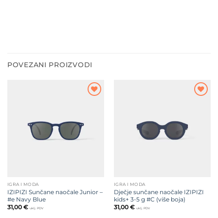
POVEZANI PROIZVODI
Dodajte
Dodajte
na listu
na listu
želja
želja
IGRA I MODA
IGRA I MODA
IZIPIZI Sunčane naočale Junior –
Dječje sunčane naočale IZIPIZI
#e Navy Blue
kids+ 3-5 g #C (više boja)
31,00
€
31,00
€
uklj. PDV
uklj. PDV