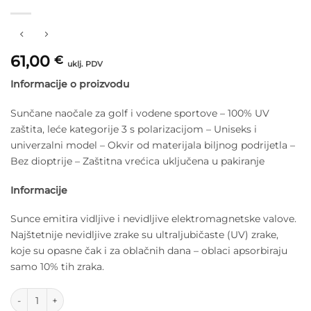
61,00
€
uklj. PDV
Informacije o proizvodu
Sunčane naočale za golf i vodene sportove – 100% UV
zaštita, leće kategorije 3 s polarizacijom – Uniseks i
univerzalni model – Okvir od materijala biljnog podrijetla –
Bez dioptrije – Zaštitna vrećica uključena u pakiranje
Informacije
Sunce emitira vidljive i nevidljive elektromagnetske valove.
Najštetnije nevidljive zrake su ultraljubičaste (UV) zrake,
koje su opasne čak i za oblačnih dana – oblaci apsorbiraju
samo 10% tih zraka.
IZIPIZI Sunčane naočale za odrasle - #JOURNEY - Polarizirane - I