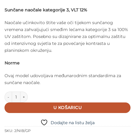
Sunčane naočale kategorije 3, VLT 12%
Naočale učinkovito štite vaše oči tijekom sunčanog
vremena zahvaljujući smeđim lećama kategorije 3 sa 100%
UV zaštitom. Posebno su dizajnirane za optimalnu zaštitu
od intenzivnog svjetla te za povećanje kontrasta u
planinskom okruženju.
Norme
Ovaj model udovoljava međunarodnim standardima za
sunčane naočale.
IZIPIZI Sunčane naočale za odrasle - #JOURNEY - Polarizirane - 
U KOŠARICU
Dodajte na listu želja
SKU:
J/NIB/GP