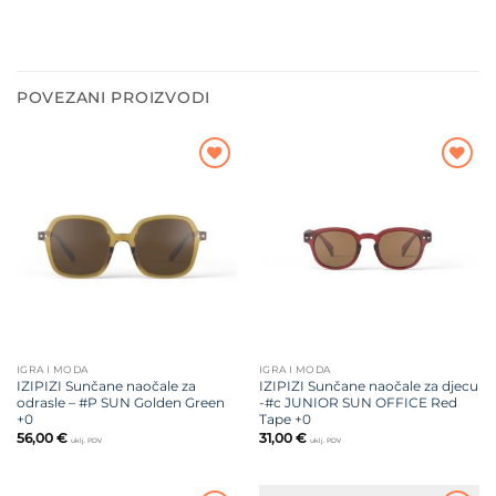
POVEZANI PROIZVODI
Dodajte
Dodajte
na listu
na listu
želja
želja
IGRA I MODA
IGRA I MODA
IZIPIZI Sunčane naočale za
IZIPIZI Sunčane naočale za djecu
odrasle – #P SUN Golden Green
-#c JUNIOR SUN OFFICE Red
+0
Tape +0
56,00
€
31,00
€
uklj. PDV
uklj. PDV