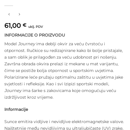
61,00
€
uklj. PDV
INFORMACIJE O PROIZVODU
Model
Journey
ima deblji okvir za veću čvrstoću i
otpornost. Ručkice su redizajnirane kako bi bolje pristajale,
a sam oblik je prilagođen za veću udobnost pri nošenju.
Završna obrada okvira prelazi iz mekane u mat varijantu,
čime se postiže bolja otpornost u sportskim uvjetima.
Polarizirane leće pružaju optimalnu zaštitu u uvjetima jake
svjetlosti i refleksije. Kao i svi Izipizi sportski modeli,
Journey
ima šarke s zakovicama koje omogućuju veću
izdržljivost kroz vrijeme.
Informacije
Sunce emitira vidljive i nevidljive elektromagnetske valove.
Najštetnije među nevidljivima su ultraljubičaste (UV) zrake,