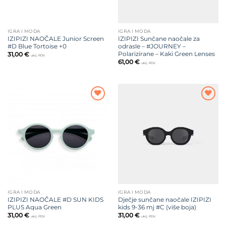
IGRA I MODA
IGRA I MODA
IZIPIZI NAOČALE Junior Screen
IZIPIZI Sunčane naočale za
#D Blue Tortoise +0
odrasle – #JOURNEY –
Polarizirane – Kaki Green Lenses
31,00
€
uklj. PDV
61,00
€
uklj. PDV
Dodajte
Dodajte
na listu
na listu
želja
želja
IGRA I MODA
IGRA I MODA
IZIPIZI NAOČALE #D SUN KIDS
Dječje sunčane naočale IZIPIZI
PLUS Aqua Green
kids 9-36 mj #C (više boja)
31,00
€
31,00
€
uklj. PDV
uklj. PDV