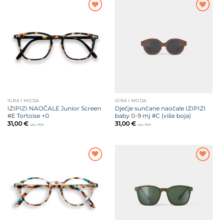
Dodajte
Dodajte
na listu
na listu
želja
želja
IGRA I MODA
IGRA I MODA
IZIPIZI NAOČALE Junior Screen
Dječje sunčane naočale IZIPIZI
#E Tortoise +0
baby 0-9 mj #C (više boja)
31,00
€
31,00
€
uklj. PDV
uklj. PDV
Dodajte
Dodajte
na listu
na listu
želja
želja