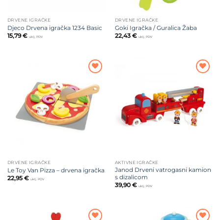
DRVENE IGRAČKE
DRVENE IGRAČKE
Djeco Drvena igračka 1234 Basic
Goki Igračka / Guralica Žaba
15,79
€
22,43
€
uklj. PDV
uklj. PDV
Dodajte
Dodajte
na listu
na listu
želja
želja
DRVENE IGRAČKE
AKTIVNE IGRAČKE
Janod Drveni vatrogasni kamion
Le Toy Van Pizza – drvena igračka
s dizalicom
22,95
€
uklj. PDV
39,90
€
uklj. PDV