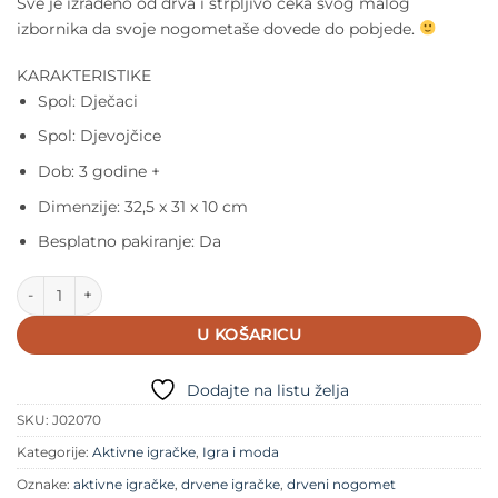
Sve je izrađeno od drva i strpljivo čeka svog malog
izbornika da svoje nogometaše dovede do pobjede.
KARAKTERISTIKE
Spol: Dječaci
Spol: Djevojčice
Dob: 3 godine +
Dimenzije: 32,5 x 31 x 10 cm
Besplatno pakiranje: Da
Janod Stolni Nogomet količina
U KOŠARICU
Dodajte na listu želja
SKU:
J02070
Kategorije:
Aktivne igračke
,
Igra i moda
Oznake:
aktivne igračke
,
drvene igračke
,
drveni nogomet