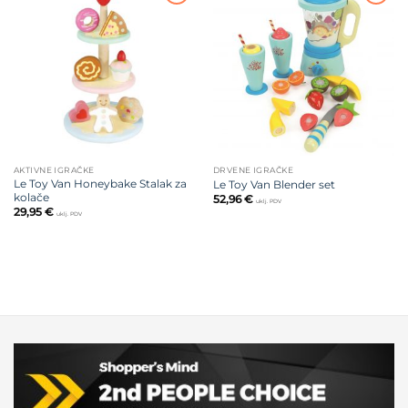
Dodajte
Dodajte
na listu
na listu
želja
želja
AKTIVNE IGRAČKE
DRVENE IGRAČKE
Le Toy Van Honeybake Stalak za
Le Toy Van Blender set
kolače
52,96
€
uklj. PDV
29,95
€
uklj. PDV