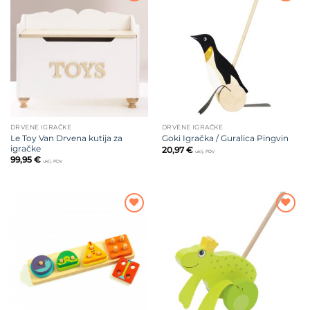
Dodajte
Dodajte
na listu
na listu
želja
želja
DRVENE IGRAČKE
DRVENE IGRAČKE
Le Toy Van Drvena kutija za
Goki Igračka / Guralica Pingvin
igračke
20,97
€
uklj. PDV
99,95
€
uklj. PDV
Dodajte
Dodajte
na listu
na listu
želja
želja