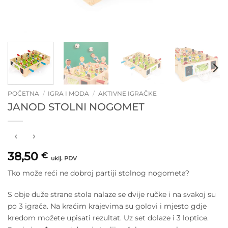
POČETNA
/
IGRA I MODA
/
AKTIVNE IGRAČKE
JANOD STOLNI NOGOMET
38,50
€
uklj. PDV
Tko može reći ne dobroj partiji stolnog nogometa?
S obje duže strane stola nalaze se dvije ručke i na svakoj su
po 3 igrača. Na kraćim krajevima su golovi i mjesto gdje
kredom možete upisati rezultat. Uz set dolaze i 3 loptice.