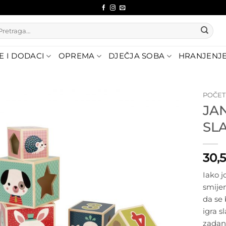
etraži:
E I DODACI
OPREMA
DJEČJA SOBA
HRANJENJ
POČE
JA
Dodajte
SL
na listu
želja
30,
Iako j
smijem
da se 
igra s
zadano