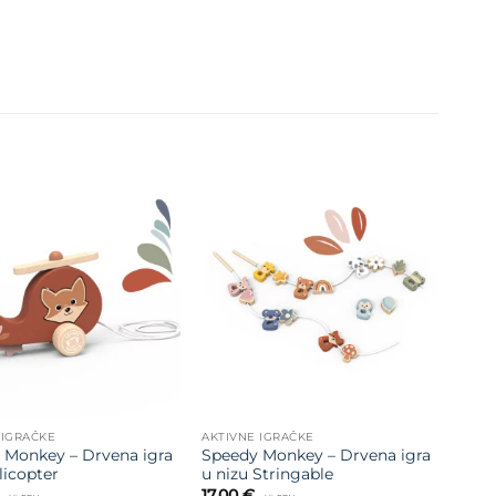
Dodajte
Dodajte
na listu
na listu
želja
želja
 IGRAČKE
AKTIVNE IGRAČKE
 Monkey – Drvena igra
Speedy Monkey – Drvena igra
licopter
u nizu Stringable
17,00
€