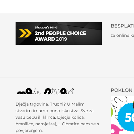
BESPLAT
za online 
POKLON 
Dječja trgovina. Trudni? U Malim
stvarim imamo puno iskustva. Sve za
vašu bebu ili klinca. Dječja kolica,
hranilice, namještaj, … Obratite nam se s
povjerenjem.