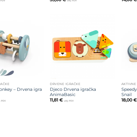
. PDV
uklj. PDV
Dodajte
Dodajte
na listu
na listu
želja
želja
RAČKE
DRVENE IGRAČKE
AKTIVNE
nkey – Drvena igra
Djeco Drvena igračka
Speedy
AnimaBasic
Snail
11,81
€
18,00
€
j. PDV
uklj. PDV