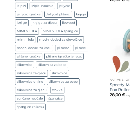
uklj
izipizi
izipizi naočale
jellycat
jellycat igračke
Jellycat plišanci
knjiga
knjige
knjige za djecu
liewood
MIMI & LULA
MIMI & LULA špangice
mimi i lula
modni dodaci za djevojčice
modni dodaci za kosu
plišanac
plišanci
plišane igračke
plišane igračke jellycat
slikovnica
slikovnica za bebe
slikovnica za djecu
slikovnice
AKTIVNE IG
slikovnice online
slikovnice za bebe
Speedy Mo
Fox Roller
slikovnice za djecu
stokke
28,00
€
ukl
sunčane naočale
špangice
špangice za kosu