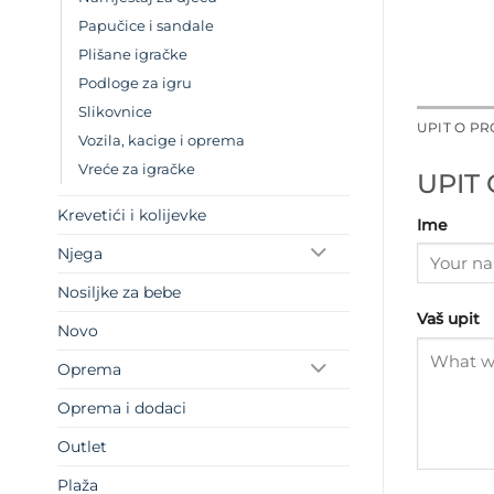
Papučice i sandale
Plišane igračke
Podloge za igru
Slikovnice
UPIT O P
Vozila, kacige i oprema
Vreće za igračke
UPIT
Krevetići i kolijevke
Ime
Njega
Nosiljke za bebe
Vaš upit
Novo
Oprema
Oprema i dodaci
Outlet
Plaža