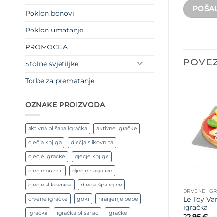
Poklon bonovi
Poklon umatanje
PROMOCIJA
POVEZ
Stolne svjetiljke
Torbe za prematanje
OZNAKE PROIZVODA
aktivna plišana igračka
aktivne igračke
dječja knjiga
dječja slikovnica
dječje igračke
dječje knjige
dječje puzzle
dječje slagalice
dječje slikovnice
dječje špangice
DRVENE IG
drvene igračke
goki
hranjenje bebe
Le Toy Va
igračka
igračka
igračka plišanac
igračke
22,95
€