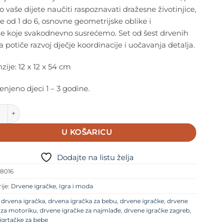
o vaše dijete naučiti raspoznavati dražesne životinjice,
e od 1 do 6, osnovne geometrijske oblike i
te koje svakodnevno susrećemo. Set od šest drvenih
 potiče razvoj dječje koordinacije i uočavanja detalja.
ije: 12 x 12 x 54 cm
njeno djeci 1 – 3 godine.
Drvena piramida za slaganje Dječja šuma količina
U KOŠARICU
Dodajte na listu želja
8016
ije:
Drvene igračke
,
Igra i moda
e
drvena igračka
,
drvena igračka za bebu
,
drvene igračke
,
drvene
 za motoriku
,
drvene igračke za najmlađe
,
drvene igračke zagreb
,
igrtačke za bebe