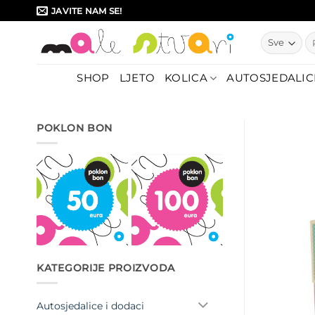
Skip
JAVITE NAM SE!
to
Pr
content
SHOP
LJETO
KOLICA
AUTOSJEDALIC
POKLON BON
KATEGORIJE PROIZVODA
Autosjedalice i dodaci