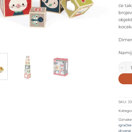
će tak
brojev
objek
kocaka
Dimenz
Namije
Janod 
SKU:
J0
Kategor
Oznak
igračke
drvene 