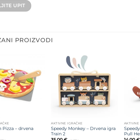
ANI PROIZVODI
Dodajte
Dodajte
na listu
na listu
želja
želja
RAČKE
AKTIVNE IGRAČKE
AKTIVNE
n Pizza – drvena
Speedy Monkey – Drvena igra
Speedy
Train 2
Pull He
35,00
€
14,00
€