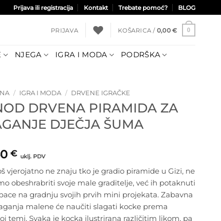
Prijava ili registracija
Kontakt
Trebate pomoć?
BLOG
PRIJAVA
KOŠARICA /
0,00
€
0
E
NJEGA
IGRA I MODA
PODRŠKA
TNA
/
IGRA I MODA
/
DRVENE IGRAČKE
NOD DRVENA PIRAMIDA ZA
AGANJE DJEČJA ŠUMA
50
€
uklj. PDV
oš vjerojatno ne znaju tko je gradio piramide u Gizi, ne
o obeshrabriti svoje male graditelje, već ih potaknuti
bace na gradnju svojih prvih mini projekata. Zabavna
laganja malene će naučiti slagati kocke prema
j temi. Svaka je kocka ilustrirana različitim likom, pa