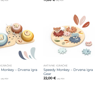
uklj. PDV
uklj. PDV
Dodajte
Dodajte
na listu
na listu
želja
želja
 IGRAČKE
AKTIVNE IGRAČKE
 Monkey – Drvena igra
Speedy Monkey – Drvena igra
Gear
22,00
€
uklj. PDV
uklj. PDV