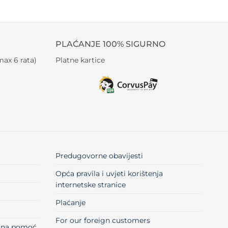
PLAĆANJE 100% SIGURNO
ax 6 rata)
Platne kartice
Predugovorne obavijesti
Opća pravila i uvjeti korištenja
internetske stranice
Plaćanje
For our foreign customers
učna pomoć