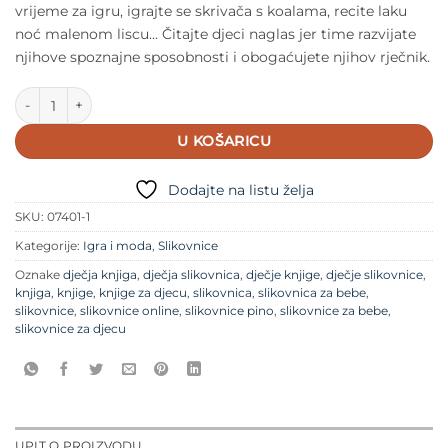
vrijeme za igru, igrajte se skrivača s koalama, recite laku
noć malenom liscu… Čitajte djeci naglas jer time razvijate
njihove spoznajne sposobnosti i obogaćujete njihov rječnik.
Priče za 1 godinu količina
U KOŠARICU
Dodajte na listu želja
SKU:
07401-1
Kategorije:
Igra i moda
,
Slikovnice
Oznake
dječja knjiga
,
dječja slikovnica
,
dječje knjige
,
dječje slikovnice
,
knjiga
,
knjige
,
knjige za djecu
,
slikovnica
,
slikovnica za bebe
,
slikovnice
,
slikovnice online
,
slikovnice pino
,
slikovnice za bebe
,
slikovnice za djecu
UPIT O PROIZVODU