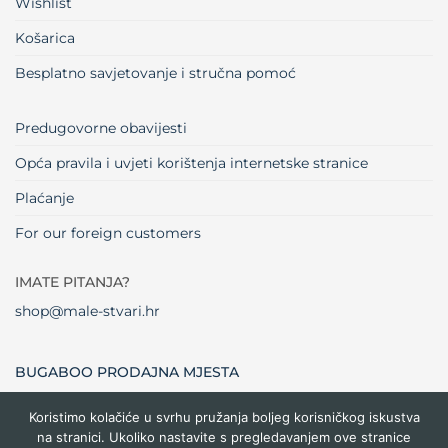
Wishlist
Košarica
Besplatno savjetovanje i stručna pomoć
Predugovorne obavijesti
Opća pravila i uvjeti korištenja internetske stranice
Plaćanje
For our foreign customers
IMATE PITANJA?
shop@male-stvari.hr
BUGABOO PRODAJNA MJESTA
Koristimo kolačiće u svrhu pružanja boljeg korisničkog iskustva
na stranici. Ukoliko nastavite s pregledavanjem ove stranice
Visa
MasterCard
Maestro
Dinners
Credit
Cash
Bank