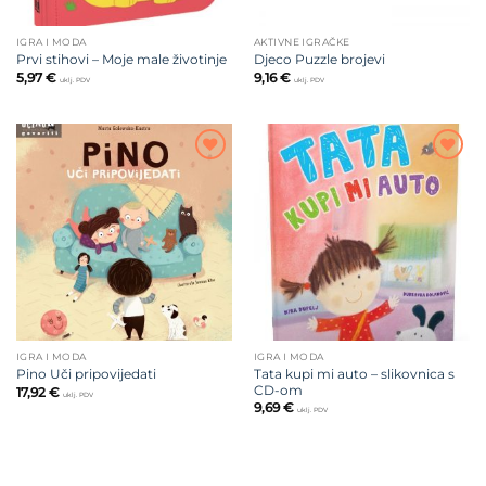
IGRA I MODA
AKTIVNE IGRAČKE
Prvi stihovi – Moje male životinje
Djeco Puzzle brojevi
5,97
€
9,16
€
uklj. PDV
uklj. PDV
Dodajte
Dodajte
na listu
na listu
želja
želja
IGRA I MODA
IGRA I MODA
Tata kupi mi auto – slikovnica s
Pino Uči pripovijedati
CD-om
17,92
€
uklj. PDV
9,69
€
uklj. PDV