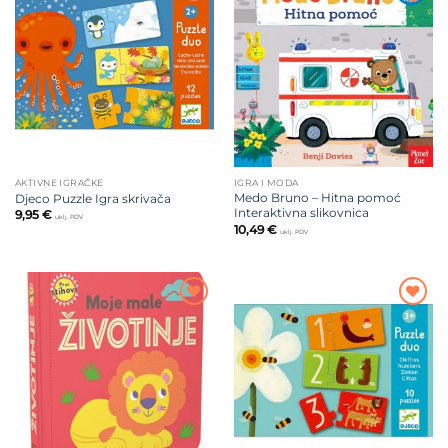
Dodajte
Dodajte
na listu
na listu
želja
želja
AKTIVNE IGRAČKE
IGRA I MODA
Medo Bruno – Hitna pomoć
Djeco Puzzle Igra skrivača
Interaktivna slikovnica
9,95
€
uklj. PDV
10,49
€
uklj. PDV
Dodajte
Dodajte
na listu
na listu
želja
želja