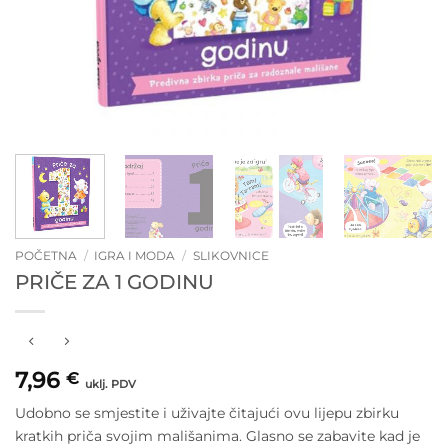
POČETNA
/
IGRA I MODA
/
SLIKOVNICE
PRIČE ZA 1 GODINU
7,96
€
uklj. PDV
Udobno se smjestite i uživajte čitajući ovu lijepu zbirku
kratkih priča svojim mališanima. Glasno se zabavite kad je