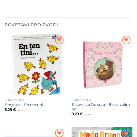
POVEZANI PROIZVODI
Dodajte
Dodajte
na listu
na listu
želja
želja
IGRA I MODA
IGRA I MODA
Slikovnica Od srca – Baka, volim
Brojalica – En ten tini
te!
5,29
€
uklj. PDV
9,29
€
uklj. PDV