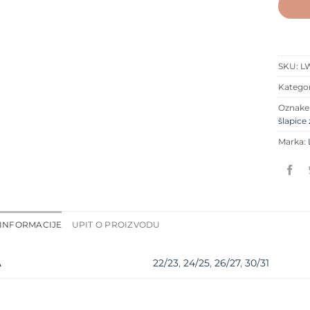
SKU:
LW
Kategor
Oznak
šlapice
Marka:
INFORMACIJE
UPIT O PROIZVODU
22/23
,
24/25
,
26/27
,
30/31
A