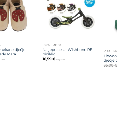
na listu
na listu
želja
želja
A
IGRA I MODA
mekane dječje
Naljepnice za Wishbone RE
IGRA I 
Lady Mara
biciklić
Liewood
16,59
€
dječje
j. PDV
uklj. PDV
35,00