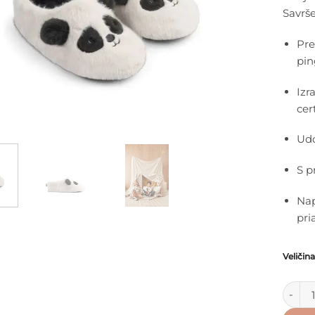
Savrš
Pre
pin
Izr
cer
Udo
S p
Nap
pri
Veličina
Liewoo