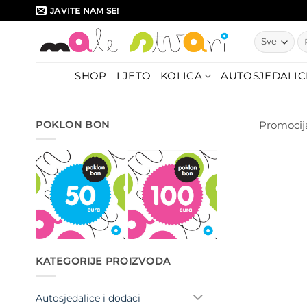
Skip
JAVITE NAM SE!
to
Pr
content
SHOP
LJETO
KOLICA
AUTOSJEDALIC
POKLON BON
Promocij
KATEGORIJE PROIZVODA
Autosjedalice i dodaci