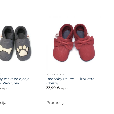
Dodajte
Dodajte
na listu
na listu
želja
želja
MODA
IGRA I MODA
y mekane dječje
Baobaby Pelice – Pirouette
e, Paw grey
Cherry
€
33,99
€
uklj. PDV
uklj. PDV
ija
Promocija