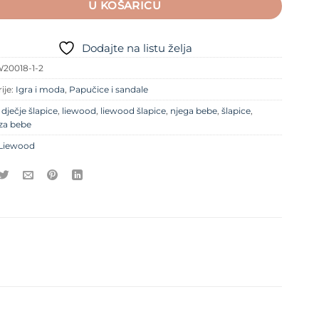
U KOŠARICU
Dodajte na listu želja
20018-1-2
ije:
Igra i moda
,
Papučice i sandale
e
dječje šlapice
,
liewood
,
liewood šlapice
,
njega bebe
,
šlapice
,
 za bebe
Liewood