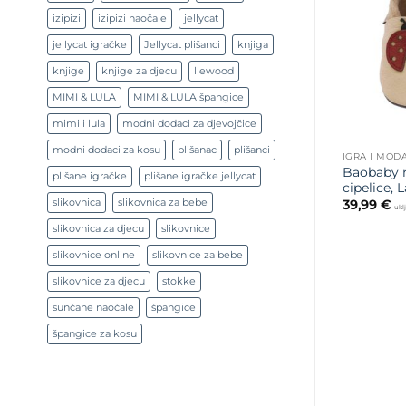
izipizi
izipizi naočale
jellycat
jellycat igračke
Jellycat plišanci
knjiga
knjige
knjige za djecu
liewood
MIMI & LULA
MIMI & LULA špangice
mimi i lula
modni dodaci za djevojčice
modni dodaci za kosu
plišanac
plišanci
IGRA I MOD
Baobaby 
plišane igračke
plišane igračke jellycat
cipelice, 
slikovnica
slikovnica za bebe
39,99
€
ukl
slikovnica za djecu
slikovnice
slikovnice online
slikovnice za bebe
slikovnice za djecu
stokke
sunčane naočale
špangice
špangice za kosu