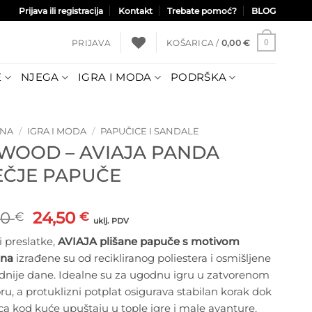
Prijava ili registracija
Kontakt
Trebate pomoć?
BLOG
PRIJAVA
KOŠARICA /
0,00
€
0
E
NJEGA
IGRA I MODA
PODRŠKA
TNA
/
IGRA I MODA
/
PAPUČICE I SANDALE
EWOOD – AVIAJA PANDA
EČJE PAPUČE
Izvorna
Trenutna
00
24,50
€
€
uklj. PDV
cijena
cijena
 preslatke,
AVIAJA plišane papuče s motivom
bila
je:
ina
izrađene su od recikliranog poliestera i osmišljene
je:
24,50 €.
adnije dane. Idealne su za ugodnu igru u zatvorenom
35,00 €.
ru, a protuklizni potplat osigurava stabilan korak dok
ca kod kuće upuštaju u tople igre i male avanture.