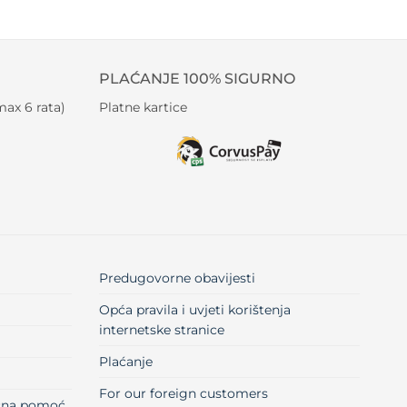
PLAĆANJE 100% SIGURNO
ax 6 rata)
Platne kartice
Predugovorne obavijesti
Opća pravila i uvjeti korištenja
internetske stranice
Plaćanje
For our foreign customers
učna pomoć