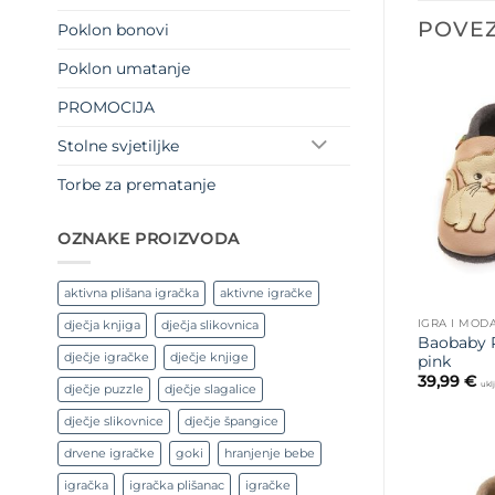
POVEZ
Poklon bonovi
Poklon umatanje
PROMOCIJA
Stolne svjetiljke
Torbe za prematanje
OZNAKE PROIZVODA
aktivna plišana igračka
aktivne igračke
IGRA I MOD
dječja knjiga
dječja slikovnica
Baobaby Pe
dječje igračke
dječje knjige
pink
39,99
€
ukl
dječje puzzle
dječje slagalice
dječje slikovnice
dječje špangice
drvene igračke
goki
hranjenje bebe
igračka
igračka plišanac
igračke