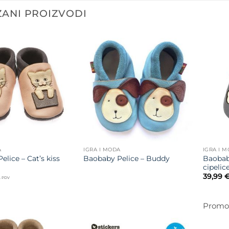
ANI PROIZVODI
Dodajte
Dodajte
na listu
na listu
želja
želja
A
IGRA I MODA
IGRA I 
lice – Cat’s kiss
Baobab
Baobaby Pelice – Buddy
cipelic
39,99
j. PDV
Promoc
Dodajte
Dodajte