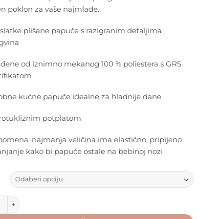
en poklon za vaše najmlađe.
slatke plišane papuče s razigranim detaljima
gvina
ađene od iznimno mekanog 100 % poliestera s GRS
tifikatom
bne kućne papuče idealne za hladnije dane
rotukliznim potplatom
omena: najmanja veličina ima elastično, pripijeno
anjanje kako bi papuče ostale na bebinoj nozi
d - Aviaja Panda dječje papuče količina