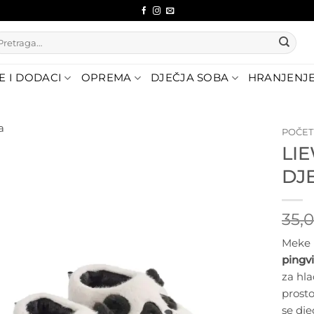
etraži:
E I DODACI
OPREMA
DJEČJA SOBA
HRANJENJ
a
POČE
LI
Dodajte
DJ
na listu
želja
35,
Meke i
pingv
za hl
prosto
se dje