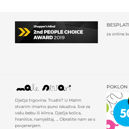
BESPLAT
za online 
POKLON 
Dječja trgovina. Trudni? U Malim
stvarim imamo puno iskustva. Sve za
vašu bebu ili klinca. Dječja kolica,
hranilice, namještaj, … Obratite nam se s
povjerenjem.