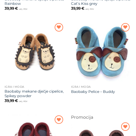
Rainbow
Cat’s Kiss grey
39,99
€
39,99
€
uklj. PDV
uklj. PDV
Dodajte
Dodajte
na listu
na listu
želja
želja
IGRA I MODA
IGRA I MODA
Baobaby mekane dječje cipelice,
Baobaby Pelice – Buddy
Spikey powder
39,99
€
uklj. PDV
Promocija
Dodajte
na listu
Dodajte
želja