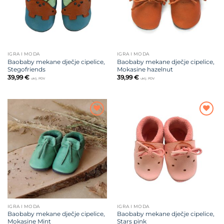
IGRA I MODA
IGRA I MODA
Baobaby mekane dječje cipelice,
Baobaby mekane dječje cipelice,
Stegofriends
Mokasine hazelnut
39,99
€
39,99
€
uklj. PDV
uklj. PDV
Dodajte
Dodajte
na listu
na listu
želja
želja
IGRA I MODA
IGRA I MODA
Baobaby mekane dječje cipelice,
Baobaby mekane dječje cipelice,
Mokasine Mint
Stars pink