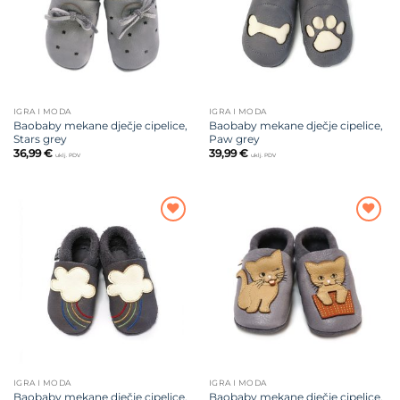
IGRA I MODA
IGRA I MODA
Baobaby mekane dječje cipelice,
Baobaby mekane dječje cipelice,
Stars grey
Paw grey
36,99
€
39,99
€
uklj. PDV
uklj. PDV
Dodajte
Dodajte
na listu
na listu
želja
želja
IGRA I MODA
IGRA I MODA
Baobaby mekane dječje cipelice,
Baobaby mekane dječje cipelice,