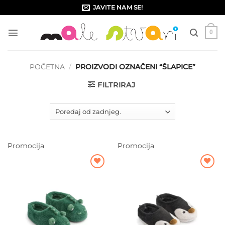
Skip
JAVITE NAM SE!
to
content
0
POČETNA
/
PROIZVODI OZNAČENI “ŠLAPICE”
FILTRIRAJ
Promocija
Promocija
Dodajte
Dodajte
na listu
na listu
želja
želja