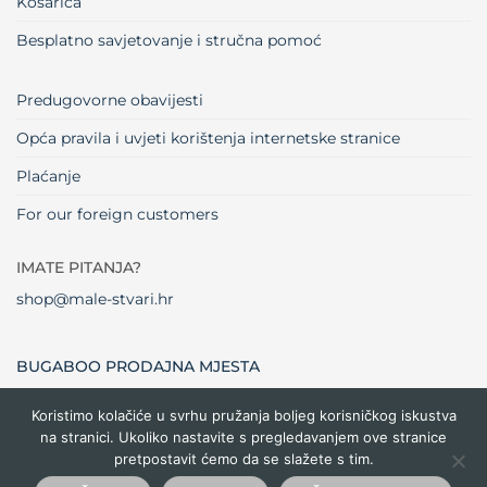
Košarica
Besplatno savjetovanje i stručna pomoć
Predugovorne obavijesti
Opća pravila i uvjeti korištenja internetske stranice
Plaćanje
For our foreign customers
IMATE PITANJA?
shop@male-stvari.hr
BUGABOO PRODAJNA MJESTA
Koristimo kolačiće u svrhu pružanja boljeg korisničkog iskustva
na stranici. Ukoliko nastavite s pregledavanjem ove stranice
Visa
MasterCard
Maestro
Dinners
Credit
Cash
Bank
pretpostavit ćemo da se slažete s tim.
Club
Card
On
Trans