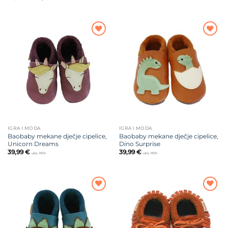
cijena
cijena
bila
je:
je:
24,50 €.
35,00 €.
Dodajte
Dodajte
na listu
na listu
želja
želja
IGRA I MODA
IGRA I MODA
Baobaby mekane dječje cipelice,
Baobaby mekane dječje cipelice,
Unicorn Dreams
Dino Surprise
39,99
€
39,99
€
uklj. PDV
uklj. PDV
Dodajte
Dodajte
na listu
na listu
želja
želja