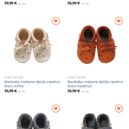
39,99
€
36,99
€
uklj. PDV
uklj. PDV
Dodajte
Dodajte
na listu
na listu
želja
želja
IGRA I MODA
IGRA I MODA
Baobaby mekane dječje cipelice,
Baobaby mekane dječje cipelice,
Stars white
Stars hazelnut
36,99
€
36,99
€
uklj. PDV
uklj. PDV
Dodajte
Dodajte
na listu
na listu
želja
želja