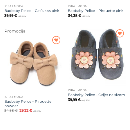
IGRA I MODA
IGRA I MODA
Baobaby Pelice – Cat’s kiss pink
Baobaby Pelice – Pirouette pink
39,99
€
34,38
€
uklj. PDV
uklj. PDV
Promocija
Dodajte
na listu
Dodajte
želja
na listu
želja
IGRA I MODA
Baobaby Pelice – Cvijet na sivom
IGRA I MODA
39,99
€
Baobaby Pelice – Pirouette
uklj. PDV
powder
Izvorna
Trenutna
34,38
€
29,22
€
uklj. PDV
cijena
cijena
bila
je:
je:
29,22 €.
34,38 €.