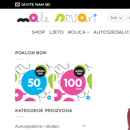
Skip
JAVITE NAM SE!
to
Pr
content
SHOP
LJETO
KOLICA
AUTOSJEDALIC
POKLON BON
KATEGORIJE PROIZVODA
Autosjedalice i dodaci