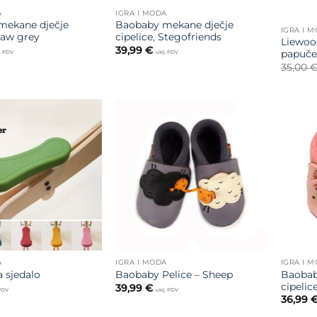
A
IGRA I MODA
mekane dječje
Baobaby mekane dječje
IGRA I 
Paw grey
cipelice, Stegofriends
Liewood
39,99
€
papuče
j. PDV
uklj. PDV
35,00
Dodajte
Dodajte
na listu
na listu
želja
želja
A
IGRA I MODA
IGRA I 
Baobab
a sjedalo
Baobaby Pelice – Sheep
cipelic
39,99
€
 PDV
uklj. PDV
36,99