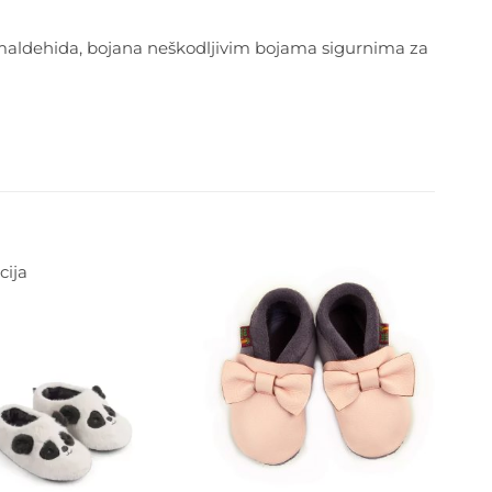
rmaldehida, bojana neškodljivim bojama sigurnima za
ija
Dodajte
na listu
Dodajte
želja
na listu
želja