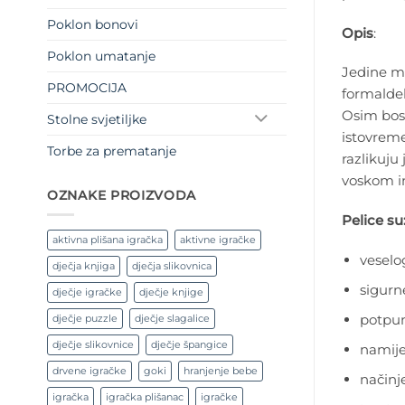
Poklon bonovi
Opis
:
Poklon umatanje
Jedine m
PROMOCIJA
formaldeh
Osim bosi
Stolne svjetiljke
istovreme
Torbe za prematanje
razlikuju
voskom in
OZNAKE PROIZVODA
Pelice su
aktivna plišana igračka
aktivne igračke
veselog
dječja knjiga
dječja slikovnica
sigurne
dječje igračke
dječje knjige
potpun
dječje puzzle
dječje slagalice
dječje slikovnice
dječje špangice
namije
drvene igračke
goki
hranjenje bebe
načinj
igračka
igračka plišanac
igračke