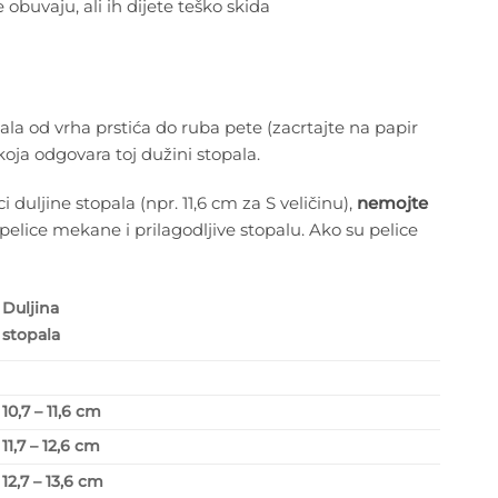
obuvaju, ali ih dijete teško skida
ala od vrha prstića do ruba pete (zacrtajte na papir
 koja odgovara toj dužini stopala.
 duljine stopala (npr. 11,6 cm za S veličinu),
nemojte
pelice mekane i prilagodljive stopalu. Ako su pelice
Duljina
stopala
10,7 – 11,6 cm
11,7 – 12,6 cm
12,7 – 13,6 cm