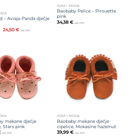
IGRA I MODA
Baobaby Pelice – Pirouette
MODA
pink
 – Aviaja Panda dječje
34,38
€
uklj. PDV
Izvorna
Trenutna
€
24,50
€
uklj. PDV
cijena
cijena
bila
je:
je:
24,50 €.
35,00 €.
Dodajte
Dodajte
na listu
na listu
želja
želja
MODA
IGRA I MODA
y mekane dječje
Baobaby mekane dječje
e, Stars pink
cipelice, Mokasine hazelnut
€
39,99
€
uklj. PDV
uklj. PDV