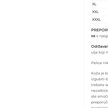
XL
XXL
XXXL
PREPOR
se
o njega
Održavan
ulja koji 
Pelice nik
Koža je bi
izgubiti 
trebate s
nezaštiće
ste smoči
preporuču
promijeni