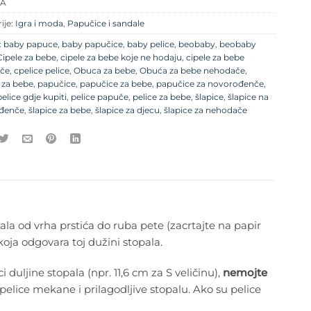
/A
ije:
Igra i moda
,
Papučice i sandale
:
baby papuce
,
baby papučice
,
baby pelice
,
beobaby
,
beobaby
Cipele za bebe
,
cipele za bebe koje ne hodaju
,
cipele za bebe
če
,
cpelice pelice
,
Obuca za bebe
,
Obuća za bebe nehodače
,
 za bebe
,
papučice
,
papučice za bebe
,
papučice za novorođenče
,
pelice gdje kupiti
,
pelice papuče
,
pelice za bebe
,
šlapice
,
šlapice na
đenče
,
šlapice za bebe
,
šlapice za djecu
,
šlapice za nehodače
ala od vrha prstića do ruba pete (zacrtajte na papir
 koja odgovara toj dužini stopala.
 duljine stopala (npr. 11,6 cm za S veličinu),
nemojte
pelice mekane i prilagodljive stopalu. Ako su pelice