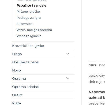
Papučice i sandale
Plišane igračke
Podloge za igru
Slikovnice
Vozila, kacige i oprema
Vreće za igračke
Krevetići i kolijevke
Njega
Nosiljke za bebe
OPIS
DO
Novo
Kako bist
Oprema
dok dijet
Oprema i dodaci
Napomena
Outlet
uzimati b
prevelike
Plaža