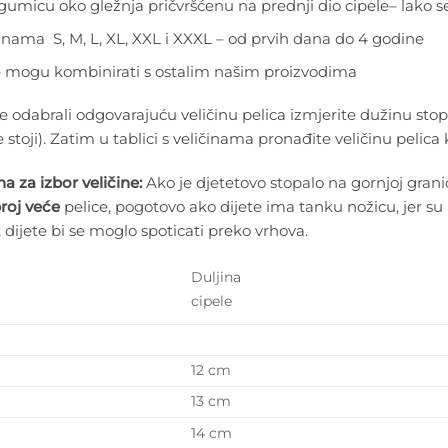
gumicu oko gležnja pričvršćenu na prednji dio cipele– lako se 
činama S, M, L, XL, XXL i XXXL – od prvih dana do 4 godine
e mogu kombinirati s ostalim našim proizvodima
e odabrali odgovarajuću veličinu pelica izmjerite dužinu stop
e stoji). Zatim u tablici s veličinama pronađite veličinu pelica
 za izbor veličine:
Ako je djetetovo stopalo na gornjoj granici
roj veće
pelice, pogotovo ako dijete ima tanku nožicu, jer su 
, dijete bi se moglo spoticati preko vrhova.
Duljina
cipele
12 cm
13 cm
14 cm