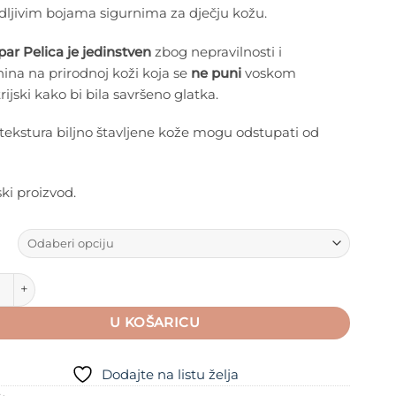
dljivim bojama sigurnima za dječju kožu.
par Pelica je jedinstven
zbog nepravilnosti i
ina na prirodnoj koži koja se
ne puni
voskom
rijski kako bi bila savršeno glatka.
 tekstura biljno štavljene kože mogu odstupati od
ki proizvod.
y Pelice - Pirouette Cherry količina
U KOŠARICU
Dodajte na listu želja