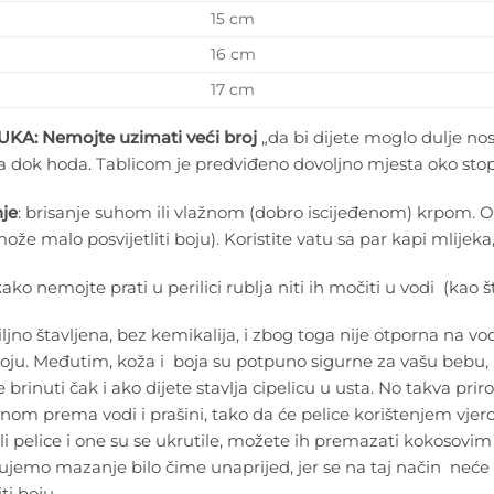
15 cm
16 cm
17 cm
UKA:
Nemojte uzimati veći broj
„da bi dijete moglo dulje nosi
 dok hoda. Tablicom je predviđeno dovoljno mjesta oko stopa
je
: brisanje suhom ili vlažnom (dobro iscijeđenom) krpom. Oč
može malo posvijetliti boju). Koristite vatu sa par kapi mlijeka,
ako nemojte prati u perilici rublja niti ih močiti u vodi (kao š
ljno štavljena, bez kemikalija, i zbog toga nije otporna na vodu
boju. Međutim, koža i boja su potpuno sigurne za vašu bebu, i
e brinuti čak i ako dijete stavlja cipelicu u usta. No takva pri
nom prema vodi i prašini, tako da će pelice korištenjem vjero
li pelice i one su se ukrutile, možete ih premazati kokosovim
jemo mazanje bilo čime unaprijed, jer se na taj način neće zaš
ti boju.