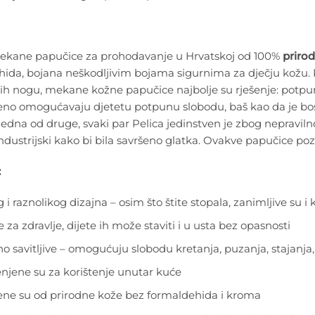
ekane papučice za prohodavanje u Hrvatskoj od 100%
priro
ida, bojana neškodljivim bojama sigurnima za dječju kožu. P
h nogu, mekane kožne papučice najbolje su rješenje: potpuno s
no omogućavaju djetetu potpunu slobodu, baš kao da je bos
 jedna od druge, svaki par Pelica jedinstven je zbog nepraviln
dustrijski kako bi bila savršeno glatka. Ovakve papučice pozna
:
 i raznolikog dizajna – osim što štite stopala, zanimljive su i
 za zdravlje, dijete ih može staviti i u usta bez opasnosti
o savitljive – omogućuju slobodu kretanja, puzanja, stajanja,
njene su za korištenje unutar kuće
ene su od prirodne kože bez formaldehida i kroma