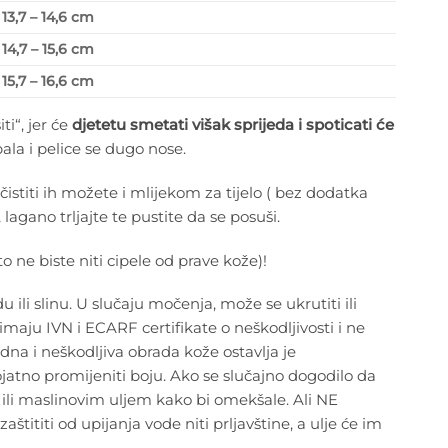
13,7 – 14,6 cm
14,7 – 15,6 cm
15,7 – 16,6 cm
ti“, jer će
djetetu smetati višak sprijeda i spoticati će
la i pelice se dugo nose.
istiti ih možete i mlijekom za tijelo ( bez dodatka
 lagano trljajte te pustite da se posuši.
to ne biste niti cipele od prave kože)!
 ili slinu. U slučaju močenja, može se ukrutiti ili
maju IVN i ECARF certifikate o neškodljivosti i ne
rodna i neškodljiva obrada kože ostavlja je
jatno promijeniti boju. Ako se slučajno dogodilo da
 ili maslinovim uljem kako bi omekšale. Ali NE
tititi od upijanja vode niti prljavštine, a ulje će im