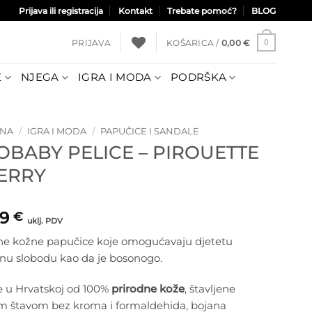
Prijava ili registracija
Kontakt
Trebate pomoć?
BLOG
PRIJAVA
KOŠARICA /
0,00
€
0
E
NJEGA
IGRA I MODA
PODRŠKA
TNA
/
IGRA I MODA
/
PAPUČICE I SANDALE
OBABY PELICE – PIROUETTE
ERRY
99
€
uklj. PDV
e kožne papučice koje omogućavaju djetetu
nu slobodu kao da je bosonogo.
e u Hrvatskoj od 100%
prirodne kože
, štavljene
om štavom bez kroma i formaldehida, bojana