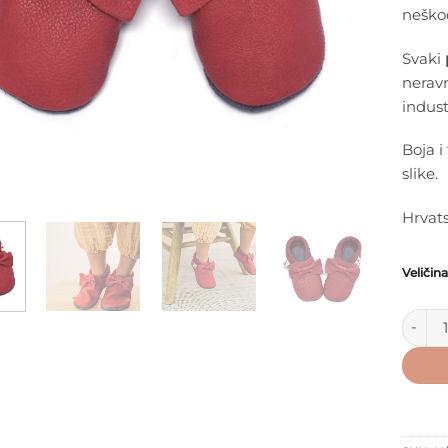
neško
Svaki
neravn
indust
Boja i
slike.
Hrvats
Veličina
Baobab