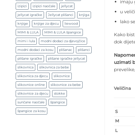
imaju 
izipizi
izipizi naočale
jellycat
u veli
jellycat igračke
Jellycat plišanci
knjiga
lako s
knjige
knjige za djecu
liewood
MIMI & LULA
MIMI & LULA špangice
Kako bist
mimi i lula
modni dodaci za djevojčice
dok dijet
modni dodaci za kosu
plišanac
plišanci
Napomena
plišane igračke
plišane igračke jellycat
uzimati b
slikovnica
slikovnica za bebe
prevelike
slikovnica za djecu
slikovnice
slikovnice online
slikovnice za bebe
Veličina
slikovnice za djecu
stokke
sunčane naočale
špangice
špangice za kosu
S
M
L