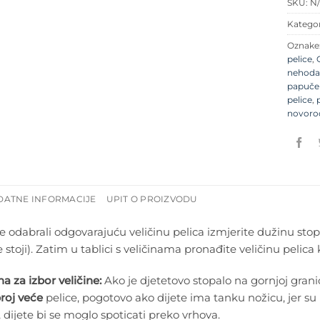
SKU:
N
Kategor
Oznake
pelice
,
nehoda
papuče
pelice
,
novoro
DATNE INFORMACIJE
UPIT O PROIZVODU
e odabrali odgovarajuću veličinu pelica izmjerite dužinu stop
e stoji). Zatim u tablici s veličinama pronađite veličinu pelica
 za izbor veličine:
Ako je djetetovo stopalo na gornjoj granici
roj veće
pelice, pogotovo ako dijete ima tanku nožicu, jer su 
, dijete bi se moglo spoticati preko vrhova.