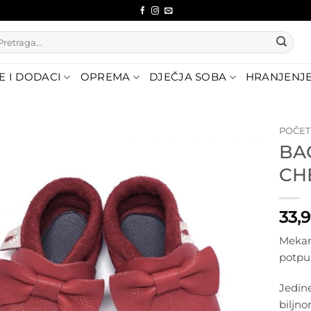
etraži:
E I DODACI
OPREMA
DJEČJA SOBA
HRANJENJ
POČE
BA
Dodajte
CH
na listu
želja
33,
Mekan
potpu
Jedin
biljn