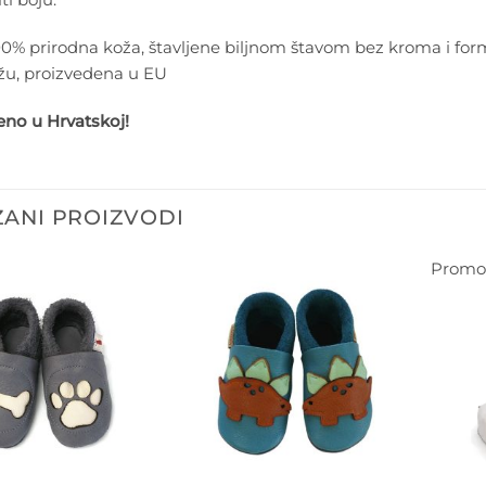
100% prirodna koža, štavljene biljnom štavom bez kroma i fo
žu, proizvedena u EU
eno u Hrvatskoj!
ANI PROIZVODI
Promoc
Dodajte
Dodajte
na listu
na listu
želja
želja