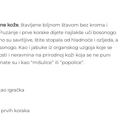
dne kože
, štavljene biljnom štavom bez kroma i
uzanje i prve korake dijete najlakše uči bosonogo.
u savitljive, štite stopala od hladnoće i ozljeda, a
onogo. Kao i jabuke iz organskog uzgoja koje se
osti i neravnina na prirodnoj koži koja se ne puni
te su i kao “mišulice” ili “popolice”.
 kao igračka
 prvih koraka