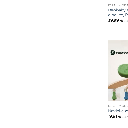
IGRA I MOD
Baobaby 
cipelice, 
39,99
€
ukl
IGRA I MOD
Navlaka z
19,91
€
uklj.