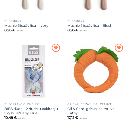
HRANJENJE
HRANJENJE
Mushie žlica&vilica – Ivory
Mushie žlica&vilica – Blush
8,95
€
8,95
€
uklj. PDV
uklj. PDV
Dodajte
Dodajte
na listu
na listu
želja
želja
DUDE I LANČIĆI ZA DUDE
GRICKALICE ZA ZUBE I ČETKICE
BIBS dude – 2 dude u pakiranju –
Oli & Carol grickalica mrkva
Sky blue/Baby Blue
Cathy
10,49
€
17,12
€
uklj. PDV
uklj. PDV