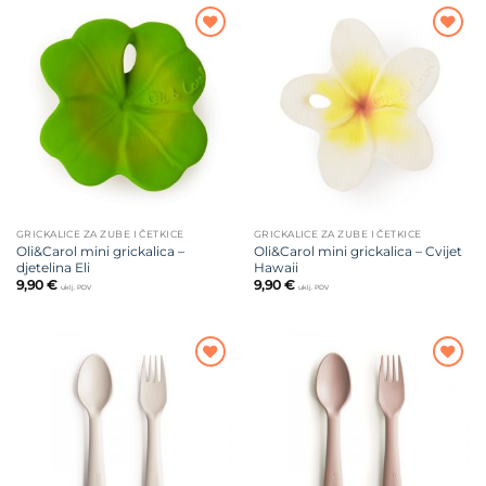
Dodajte
Dodajte
na listu
na listu
želja
želja
GRICKALICE ZA ZUBE I ČETKICE
GRICKALICE ZA ZUBE I ČETKICE
Oli&Carol mini grickalica –
Oli&Carol mini grickalica – Cvijet
djetelina Eli
Hawaii
9,90
€
9,90
€
uklj. PDV
uklj. PDV
Dodajte
Dodajte
na listu
na listu
želja
želja