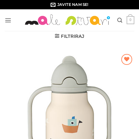
Skip
JAVITE NAM SE!
to
content
0
FILTRIRAJ
Dodajte
na listu
želja