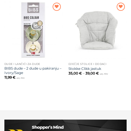
Dodajte
Dodajte
na listu
na listu
želja
želja
DUDE I LANČIĆI ZA DUDE
DJEČJE STOLICE I DODACI
BIBS dude – 2 dude u pakiranju –
Stokke Clikk jastuk
Ivory/Sage
Raspon
35,00
€
–
39,00
€
uklj. PDV
cijena:
11,99
€
uklj. PDV
od
35,00 €
do
39,00 €