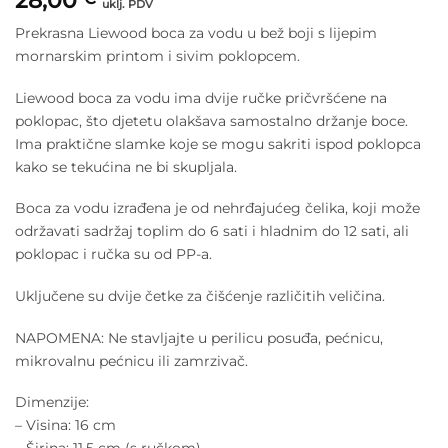
28,00
uklj. PDV
Prekrasna Liewood boca za vodu u bež boji s lijepim
mornarskim printom i sivim poklopcem.
Liewood boca za vodu ima dvije ručke pričvršćene na
poklopac, što djetetu olakšava samostalno držanje boce.
Ima praktične slamke koje se mogu sakriti ispod poklopca
kako se tekućina ne bi skupljala.
Boca za vodu izrađena je od nehrđajućeg čelika, koji može
održavati sadržaj toplim do 6 sati i hladnim do 12 sati, ali
poklopac i ručka su od PP-a.
Uključene su dvije četke za čišćenje različitih veličina.
NAPOMENA: Ne stavljajte u perilicu posuđa, pećnicu,
mikrovalnu pećnicu ili zamrzivač.
Dimenzije:
– Visina: 16 cm