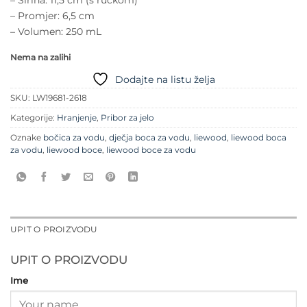
– Širina: 11,5 cm (s ručkom)
– Promjer: 6,5 cm
– Volumen: 250 mL
Nema na zalihi
Dodajte na listu želja
SKU:
LW19681-2618
Kategorije:
Hranjenje
,
Pribor za jelo
Oznake
bočica za vodu
,
dječja boca za vodu
,
liewood
,
liewood boca
za vodu
,
liewood boce
,
liewood boce za vodu
UPIT O PROIZVODU
UPIT O PROIZVODU
Ime