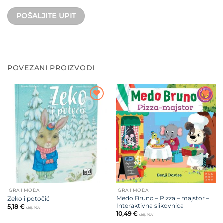
POVEZANI PROIZVODI
Dodajte
Dodajte
na listu
na listu
želja
želja
IGRA I MODA
IGRA I MODA
Medo Bruno – Pizza – majstor –
Zeko i potočić
Interaktivna slikovnica
5,18
€
uklj. PDV
10,49
€
uklj. PDV