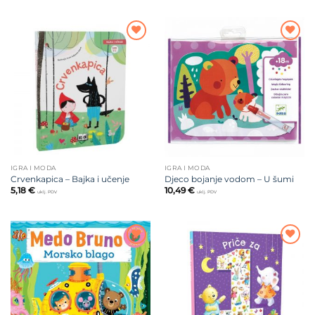
Dodajte
Dodajte
na listu
na listu
želja
želja
IGRA I MODA
IGRA I MODA
Crvenkapica – Bajka i učenje
Djeco bojanje vodom – U šumi
5,18
€
10,49
€
uklj. PDV
uklj. PDV
Dodajte
Dodajte
na listu
na listu
želja
želja