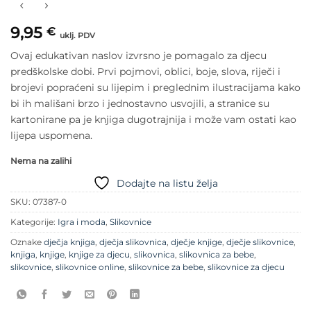
9,95
€
uklj. PDV
Ovaj edukativan naslov izvrsno je pomagalo za djecu
predškolske dobi. Prvi pojmovi, oblici, boje, slova, riječi i
brojevi popraćeni su lijepim i preglednim ilustracijama kako
bi ih mališani brzo i jednostavno usvojili, a stranice su
kartonirane pa je knjiga dugotrajnija i može vam ostati kao
lijepa uspomena.
Nema na zalihi
Dodajte na listu želja
SKU:
07387-0
Kategorije:
Igra i moda
,
Slikovnice
Oznake
dječja knjiga
,
dječja slikovnica
,
dječje knjige
,
dječje slikovnice
,
knjiga
,
knjige
,
knjige za djecu
,
slikovnica
,
slikovnica za bebe
,
slikovnice
,
slikovnice online
,
slikovnice za bebe
,
slikovnice za djecu