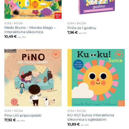
IGRA I MODA
IGRA I MODA
Medo Bruno – Morsko blago –
Priče za 1 godinu
Interaktivna slikovnica
7,96
€
uklj. PDV
10,49
€
uklj. PDV
Dodajte
Dodajte
na listu
na listu
želja
želja
IGRA I MODA
IGRA I MODA
KU-KU! Sunce Interaktivna
Pino Uči pripovijedati
slikovnica s ogledalom
17,92
€
uklj. PDV
10,89
€
uklj. PDV