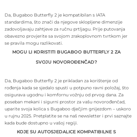
Da, Bugaboo Butterfly 2 je kompatibilan s IATA
standardima, što znači da njegove sklopljene dimenzije
zadovoljavaju zahtjeve za ručnu prtljagu. Prije putovanja
obavezno provjerite sa svojom zrakoplovnom tvrtkom jer
se pravila mogu razlikovati.
MOGU LI KORISTITI BUGABOO BUTTERFLY 2 ZA
SVOJU NOVOROĐENČAD?
Da, Bugaboo Butterfly 2 je prikladan za korištenje od
rođenja kada se sjedalo spusti u potpuno ravni položaj, što
osigurava ugodnu i komfornu vožnju od prvog dana. Za
poseban mekani i sigurni prostor za vašu novorođenčad,
uparite svoja kolica s Bugaboo dječjim gnijezdom – uskoro
u rujnu 2025. Pretplatite se na naš newsletter i prvi saznajte
kada bude dostupno u vašoj regiji.
KOJE SU AUTOSJEDALICE KOMPATIBILNE S