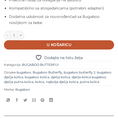
Kompatibilno sa atosjedalicama (potrebni adapteri)
Dodatna udobnost za novorođenčad sa Bugaboo
nosiljkom za bebe
Bugaboo Butterfly 2 putna kolica - Indigo količina
U KOŠARICU
Dodajte na listu želja
Kategorija:
BUGABOO BUTTERFLY
Oznake
bugaboo
,
Bugaboo Butterfly
,
bugaboo butterfly 2
,
bugaboo
dječja kolica
,
bugaboo kolica
,
dječja kolica
,
dječja kolica bugaboo
,
dječja putna kolica
,
kolica
,
najbolja dječja kolica
,
putna kolica
Marka:
Bugaboo