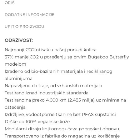
OPIS
DODATNE INFORMACIJE
UPIT O PROIZVODU
ODRŽIVOST:
Najmanji CO2 otisak u našoj ponudi kolica
37% manje CO2 u poređenju sa prvim Bugaboo Butterfly
modelom
Izrađeno od bio-baziranih materijala i recikliranog
aluminijuma
Napravljeno da traje, od vrhunskih materijala
Testirano iznad industrijskih standarda
Testirano na preko 4.000 km (2.485 milja) uz minimalna
oštećenja
Izdržljive, vodootporne tkanine bez PFAS supstanci
Drške od 100% veganske kože
Modularni dizajn koji omogućava popravke i obnovu
Transportovano iz fabrike do magacina uz korišćenje