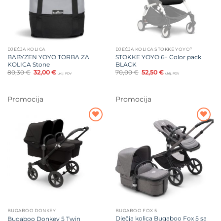
DJEČJA KOLICA
DJEČJA KOLICA STOKKE YOYO³
BABYZEN YOYO TORBA ZA
STOKKE YOYO 6+ Color pack
KOLICA Stone
BLACK
Izvorna
Trenutna
Izvorna
Trenutna
80,30
€
32,00
€
70,00
€
52,50
€
uklj. PDV
uklj. PDV
cijena
cijena
cijena
cijena
bila
je:
bila
je:
je:
32,00 €.
je:
52,50 €.
80,30 €.
70,00 €.
Promocija
Promocija
Dodajte
Dodajte
na listu
na listu
želja
želja
BUGABOO DONKEY
BUGABOO FOX 5
Dječja kolica Bugaboo Fox 5 sa
Bugaboo Donkey 5 Twin