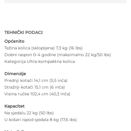
TEHNIČKI PODACI:
Općenito
Težina kolica (sklopljena) 7,3 kg (16 lbs)
Dobni raspon 0–4 godine (maksimalno 22 kg/50 lbs)
Kategorija Ultra-kompaktna kolica
Dimenzije
Prednji kotači 14,1 cm (5,5 inča)
Stražnji kotači 15,1 cm (6 inča)
Visina ručke 102,4 cm (40,3 inča)
Kapacitet
Na sjedalu 22 kg (50 lbs)
U košari ispod sjedala 8 kg (17,6 lbs)