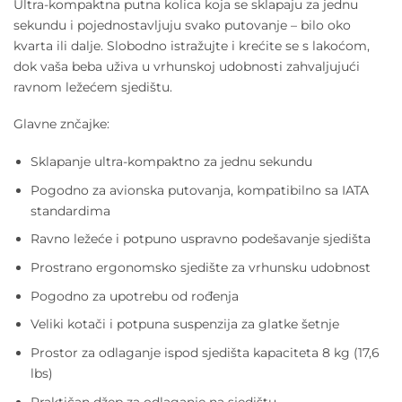
Ultra-kompaktna putna kolica koja se sklapaju za jednu
sekundu i pojednostavljuju svako putovanje – bilo oko
kvarta ili dalje. Slobodno istražujte i krećite se s lakoćom,
dok vaša beba uživa u vrhunskoj udobnosti zahvaljujući
ravnom ležećem sjedištu.
Glavne znčajke:
Sklapanje ultra-kompaktno za jednu sekundu
Pogodno za avionska putovanja, kompatibilno sa IATA
standardima
Ravno ležeće i potpuno uspravno podešavanje sjedišta
Prostrano ergonomsko sjedište za vrhunsku udobnost
Pogodno za upotrebu od rođenja
Veliki kotači i potpuna suspenzija za glatke šetnje
Prostor za odlaganje ispod sjedišta kapaciteta 8 kg (17,6
lbs)
Praktičan džep za odlaganje na sjedištu