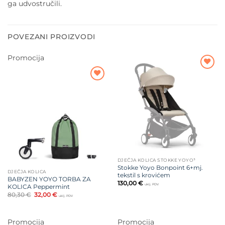
ga udvostručili.
POVEZANI PROIZVODI
Promocija
Dodajte
na listu
Dodajte
želja
na listu
želja
DJEČJA KOLICA STOKKE YOYO³
Stokke Yoyo Bonpoint 6+mj.
DJEČJA KOLICA
tekstil s krovićem
BABYZEN YOYO TORBA ZA
130,00
€
uklj. PDV
KOLICA Peppermint
Izvorna
Trenutna
80,30
€
32,00
€
uklj. PDV
cijena
cijena
bila
je:
je:
32,00 €.
80,30 €.
Promocija
Promocija