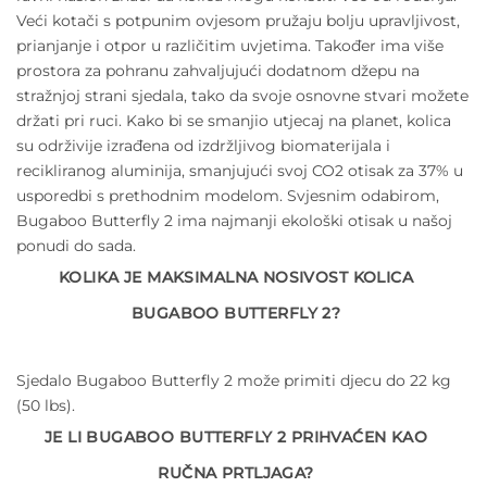
Veći kotači s potpunim ovjesom pružaju bolju upravljivost,
prianjanje i otpor u različitim uvjetima. Također ima više
prostora za pohranu zahvaljujući dodatnom džepu na
stražnjoj strani sjedala, tako da svoje osnovne stvari možete
držati pri ruci. Kako bi se smanjio utjecaj na planet, kolica
su održivije izrađena od izdržljivog biomaterijala i
recikliranog aluminija, smanjujući svoj CO2 otisak za 37% u
usporedbi s prethodnim modelom. Svjesnim odabirom,
Bugaboo Butterfly 2 ima najmanji ekološki otisak u našoj
ponudi do sada.
KOLIKA JE MAKSIMALNA NOSIVOST KOLICA
BUGABOO BUTTERFLY 2?
Sjedalo Bugaboo Butterfly 2 može primiti djecu do 22 kg
(50 lbs).
JE LI BUGABOO BUTTERFLY 2 PRIHVAĆEN KAO
RUČNA PRTLJAGA?