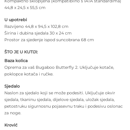
Kompaktno sklopljena (kompatibilno s IATA standardima)
44,8 x 24,5 x 55,5 cm
U upotrebi
Razvijeno 44,8 x 94,5 x 102,8 cm
Širina i dubina sjedala 30 x 24 cm
Prostor za sjedenje ispod suncobrana 68 cm
ŠTO JE U KUTIJI:
Baza kolica
Oprema za vaš Bugaboo Butterfly 2. Uključuje kotače,
poklopce kotača i ručke.
Sjedalo
Naslon za sjedalo koji se može podesiti. Uključuje okvir
sjedala, tkaninu sjedala, dijelove sjedala, uložak sjedala,
petostruku sigurnosnu pojasevnu traku i podesivu oslonac
za noge.
Krović