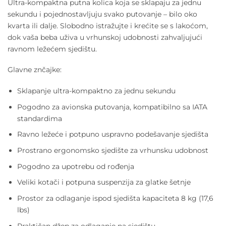
Ultra-kompaktna putna kolica koja se sklapaju za jednu
sekundu i pojednostavljuju svako putovanje – bilo oko
kvarta ili dalje. Slobodno istražujte i krećite se s lakoćom,
dok vaša beba uživa u vrhunskoj udobnosti zahvaljujući
ravnom ležećem sjedištu.
Glavne znčajke:
Sklapanje ultra-kompaktno za jednu sekundu
Pogodno za avionska putovanja, kompatibilno sa IATA
standardima
Ravno ležeće i potpuno uspravno podešavanje sjedišta
Prostrano ergonomsko sjedište za vrhunsku udobnost
Pogodno za upotrebu od rođenja
Veliki kotači i potpuna suspenzija za glatke šetnje
Prostor za odlaganje ispod sjedišta kapaciteta 8 kg (17,6
lbs)
Praktičan džep za odlaganje na sjedištu