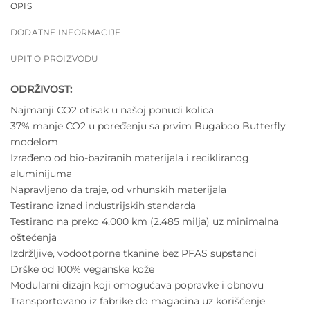
OPIS
DODATNE INFORMACIJE
UPIT O PROIZVODU
ODRŽIVOST:
Najmanji CO2 otisak u našoj ponudi kolica
37% manje CO2 u poređenju sa prvim Bugaboo Butterfly
modelom
Izrađeno od bio-baziranih materijala i recikliranog
aluminijuma
Napravljeno da traje, od vrhunskih materijala
Testirano iznad industrijskih standarda
Testirano na preko 4.000 km (2.485 milja) uz minimalna
oštećenja
Izdržljive, vodootporne tkanine bez PFAS supstanci
Drške od 100% veganske kože
Modularni dizajn koji omogućava popravke i obnovu
Transportovano iz fabrike do magacina uz korišćenje