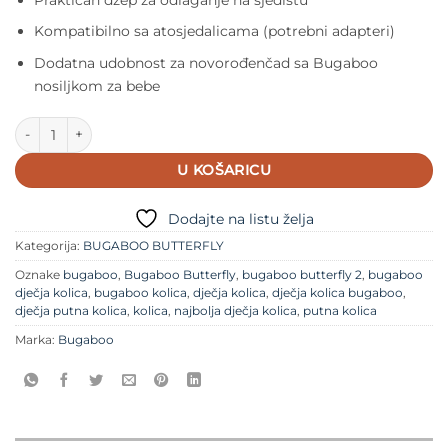
Kompatibilno sa atosjedalicama (potrebni adapteri)
Dodatna udobnost za novorođenčad sa Bugaboo
nosiljkom za bebe
Bugaboo Butterfly 2 putna kolica- Black količina
U KOŠARICU
Dodajte na listu želja
Kategorija:
BUGABOO BUTTERFLY
Oznake
bugaboo
,
Bugaboo Butterfly
,
bugaboo butterfly 2
,
bugaboo
dječja kolica
,
bugaboo kolica
,
dječja kolica
,
dječja kolica bugaboo
,
dječja putna kolica
,
kolica
,
najbolja dječja kolica
,
putna kolica
Marka:
Bugaboo