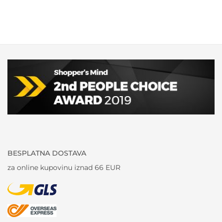
je:
52,50 €.
70,00 €.
BESPLATNA DOSTAVA
za online kupovinu iznad 66 EUR