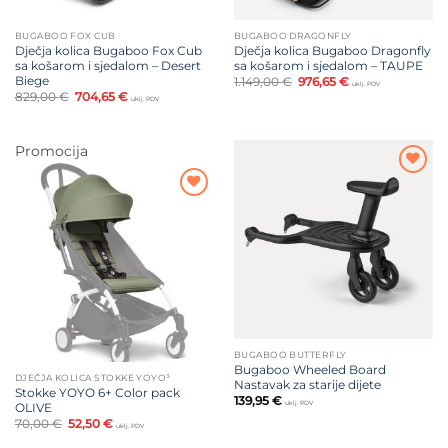
BUGABOO FOX CUB
BUGABOO DRAGONFLY
Dječja kolica Bugaboo Fox Cub
Dječja kolica Bugaboo Dragonfly
sa košarom i sjedalom – Desert
sa košarom i sjedalom – TAUPE
Biege
Izvorna
Trenutna
1.149,00
€
976,65
€
uklj. PDV
cijena
cijena
Izvorna
Trenutna
829,00
€
704,65
€
uklj. PDV
bila
je:
cijena
cijena
je:
976,65 €.
bila
je:
1.149,00 €.
je:
704,65 €.
829,00 €.
Promocija
Dodajte
na listu
Dodajte
želja
na listu
želja
BUGABOO BUTTERFLY
Bugaboo Wheeled Board
DJEČJA KOLICA STOKKE YOYO³
Nastavak za starije dijete
Stokke YOYO 6+ Color pack
139,95
€
uklj. PDV
OLIVE
Izvorna
Trenutna
70,00
€
52,50
€
uklj. PDV
cijena
cijena
bila
je: