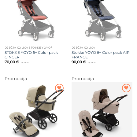
na listu
na listu
želja
želja
DJEČJA KOLICA STOKKE YOYO³
DJEČJA KOLICA
STOKKE YOYO 6+ Color pack
Stokke YOYO 6+ Color pack AIR
GINGER
FRANCE
70,00
€
90,00
€
uklj. PDV
uklj. PDV
Promocija
Promocija
Dodajte
Dodajte
na listu
na listu
želja
želja