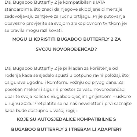
Da, Bugaboo Butterfly 2 je kompatibilan s IATA
standardima, što znači da njegove sklopljene dimenzije
zadovoljavaju zahtjeve za ručnu prtljagu. Prije putovanja
obavezno provjerite sa svojom zrakoplovnom tvrtkom jer
se pravila mogu razlikovati.
MOGU LI KORISTITI BUGABOO BUTTERFLY 2 ZA
SVOJU NOVOROĐENČAD?
Da, Bugaboo Butterfly 2 je prikladan za korištenje od
rođenja kada se sjedalo spusti u potpuno ravni položaj, što
osigurava ugodnu i komfornu vožnju od prvog dana. Za
poseban mekani i sigurni prostor za vašu novorođenčad,
uparite svoja kolica s Bugaboo dječjim gnijezdom – uskoro
u rujnu 2025. Pretplatite se na naš newsletter i prvi saznajte
kada bude dostupno u vašoj regiji.
KOJE SU AUTOSJEDALICE KOMPATIBILNE S
BUGABOO BUTTERFLY 2 I TREBAM LI ADAPTER?