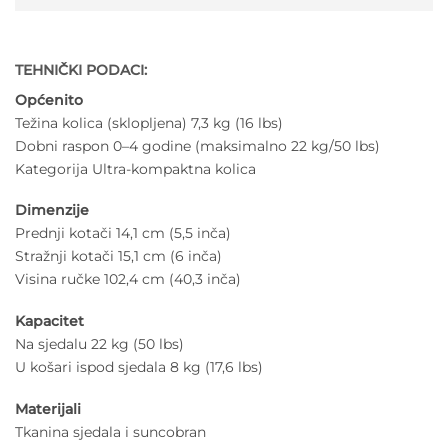
TEHNIČKI PODACI:
Općenito
Težina kolica (sklopljena) 7,3 kg (16 lbs)
Dobni raspon 0–4 godine (maksimalno 22 kg/50 lbs)
Kategorija Ultra-kompaktna kolica
Dimenzije
Prednji kotači 14,1 cm (5,5 inča)
Stražnji kotači 15,1 cm (6 inča)
Visina ručke 102,4 cm (40,3 inča)
Kapacitet
Na sjedalu 22 kg (50 lbs)
U košari ispod sjedala 8 kg (17,6 lbs)
Materijali
Tkanina sjedala i suncobran