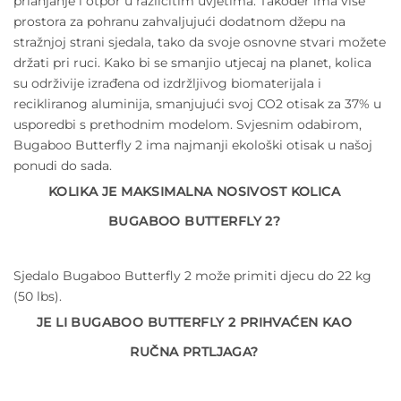
prianjanje i otpor u različitim uvjetima. Također ima više
prostora za pohranu zahvaljujući dodatnom džepu na
stražnjoj strani sjedala, tako da svoje osnovne stvari možete
držati pri ruci. Kako bi se smanjio utjecaj na planet, kolica
su održivije izrađena od izdržljivog biomaterijala i
recikliranog aluminija, smanjujući svoj CO2 otisak za 37% u
usporedbi s prethodnim modelom. Svjesnim odabirom,
Bugaboo Butterfly 2 ima najmanji ekološki otisak u našoj
ponudi do sada.
KOLIKA JE MAKSIMALNA NOSIVOST KOLICA
BUGABOO BUTTERFLY 2?
Sjedalo Bugaboo Butterfly 2 može primiti djecu do 22 kg
(50 lbs).
JE LI BUGABOO BUTTERFLY 2 PRIHVAĆEN KAO
RUČNA PRTLJAGA?