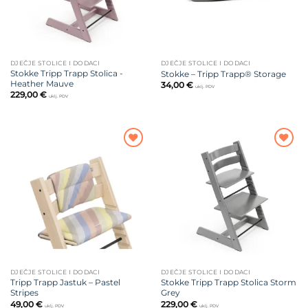
DJEČJE STOLICE I DODACI
DJEČJE STOLICE I DODACI
Stokke Tripp Trapp Stolica -
Stokke – Tripp Trapp® Storage
Heather Mauve
34,00
€
uklj. PDV
229,00
€
uklj. PDV
Dodajte
Dodajte
na listu
na listu
želja
želja
DJEČJE STOLICE I DODACI
DJEČJE STOLICE I DODACI
Tripp Trapp Jastuk – Pastel
Stokke Tripp Trapp Stolica Storm
Stripes
Grey
49,00
€
229,00
€
uklj. PDV
uklj. PDV