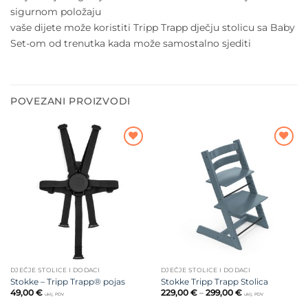
sigurnom položaju
vaše dijete može koristiti Tripp Trapp dječju stolicu sa Baby
Set-om od trenutka kada može samostalno sjediti
POVEZANI PROIZVODI
Dodajte
Dodajte
na listu
na listu
želja
želja
DJEČJE STOLICE I DODACI
DJEČJE STOLICE I DODACI
Stokke – Tripp Trapp® pojas
Stokke Tripp Trapp Stolica
Raspon
49,00
€
229,00
€
–
299,00
€
uklj. PDV
uklj. PDV
cijena: