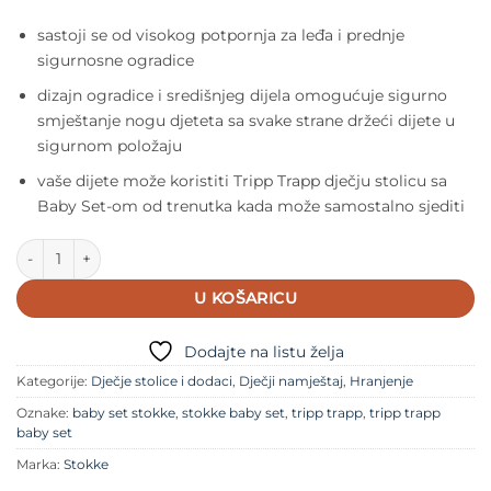
sastoji se od visokog potpornja za leđa i prednje
sigurnosne ogradice
dizajn ogradice i središnjeg dijela omogućuje sigurno
smještanje nogu djeteta sa svake strane držeći dijete u
sigurnom položaju
vaše dijete može koristiti Tripp Trapp dječju stolicu sa
Baby Set-om od trenutka kada može samostalno sjediti
Stokke Baby Set za Tripp Trapp Lemon Yellow količina
U KOŠARICU
Dodajte na listu želja
Kategorije:
Dječje stolice i dodaci
,
Dječji namještaj
,
Hranjenje
Oznake:
baby set stokke
,
stokke baby set
,
tripp trapp
,
tripp trapp
baby set
Marka:
Stokke