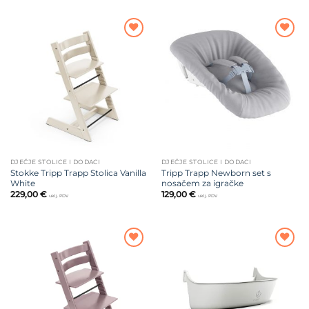
od
229,00 €
do
299,00 €
Dodajte
Dodajte
na listu
na listu
želja
želja
DJEČJE STOLICE I DODACI
DJEČJE STOLICE I DODACI
Stokke Tripp Trapp Stolica Vanilla
Tripp Trapp Newborn set s
White
nosačem za igračke
229,00
€
129,00
€
uklj. PDV
uklj. PDV
Dodajte
Dodajte
na listu
na listu
želja
želja