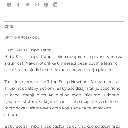
OPIS
UPIT O PROIZVODU
Baby Set za Tripp Trapp
Baby Set za Tripp Trapp stolicu dizajniran je prvenstveno za
sigurnost. Nakon otprilike 6 mjeseci beba počinje lagano
samostalno sjediti te održavati uspravno svoju glavicu.
Tada je vrijeme da se Tripp Trapp Newborn Set zamjeni sa
Tripp Trapp Baby Set-om. Baby Set dizajniran je specifično
za bebe i manju djecu kako bi oni mogli sigurno i udobno
sjediti za stolom za kojim će imitirati socijalne, verbalne i
motoričke vještine svih onih koji sjede za zajedničkim
stolom.
Baby Set za Tripp Trapp sastoji se od visokog potpornja za