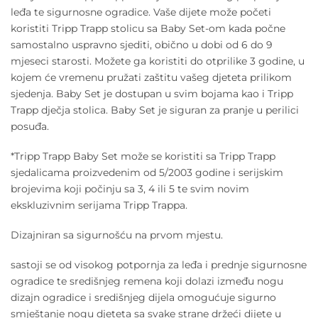
leđa te sigurnosne ogradice. Vaše dijete može početi
koristiti Tripp Trapp stolicu sa Baby Set-om kada počne
samostalno uspravno sjediti, obično u dobi od 6 do 9
mjeseci starosti. Možete ga koristiti do otprilike 3 godine, u
kojem će vremenu pružati zaštitu vašeg djeteta prilikom
sjedenja. Baby Set je dostupan u svim bojama kao i Tripp
Trapp dječja stolica. Baby Set je siguran za pranje u perilici
posuđa.
*Tripp Trapp Baby Set može se koristiti sa Tripp Trapp
sjedalicama proizvedenim od 5/2003 godine i serijskim
brojevima koji počinju sa 3, 4 ili 5 te svim novim
ekskluzivnim serijama Tripp Trappa.
Dizajniran sa sigurnošću na prvom mjestu.
sastoji se od visokog potpornja za leđa i prednje sigurnosne
ogradice te središnjeg remena koji dolazi između nogu
dizajn ogradice i središnjeg dijela omogućuje sigurno
smještanje nogu djeteta sa svake strane držeći dijete u