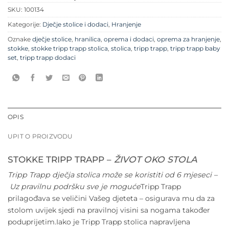
SKU:
100134
Kategorije:
Dječje stolice i dodaci
,
Hranjenje
Oznake
dječje stolice
,
hranilica
,
oprema i dodaci
,
oprema za hranjenje
,
stokke
,
stokke tripp trapp stolica
,
stolica
,
tripp trapp
,
tripp trapp baby
set
,
tripp trapp dodaci
OPIS
UPIT O PROIZVODU
STOKKE TRIPP TRAPP –
ŽIVOT OKO STOLA
Tripp Trapp dječja stolica može se koristiti od 6 mjeseci –
Uz pravilnu podršku sve je moguće
Tripp Trapp
prilagođava se veličini Vašeg djeteta – osigurava mu da za
stolom uvijek sjedi na pravilnoj visini sa nogama također
poduprijetim.Iako je Tripp Trapp stolica napravljena