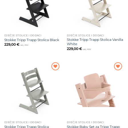
DJEČJE STOLICE I DODACI
DJEČJE STOLICE I DODACI
Stokke Tripp Trapp Stolica Vanilla
Stokke Tripp Trapp Stolica Black
White
229,00
€
uklj. PDV
229,00
€
uklj. PDV
Dodajte
Dodajte
na listu
na listu
želja
želja
DJEČJE STOLICE I DODACI
DJEČJE STOLICE I DODACI
Stokke Tripp Trapp Stolica
Stokke Baby Set za Tripp Trapp