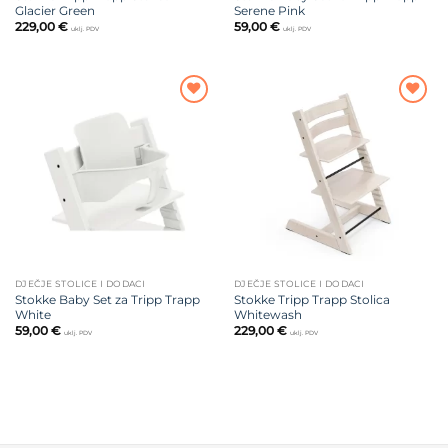
Glacier Green
Serene Pink
229,00
€
59,00
€
uklj. PDV
uklj. PDV
Dodajte
Dodajte
na listu
na listu
želja
želja
DJEČJE STOLICE I DODACI
DJEČJE STOLICE I DODACI
Stokke Baby Set za Tripp Trapp
Stokke Tripp Trapp Stolica
White
Whitewash
59,00
€
229,00
€
uklj. PDV
uklj. PDV