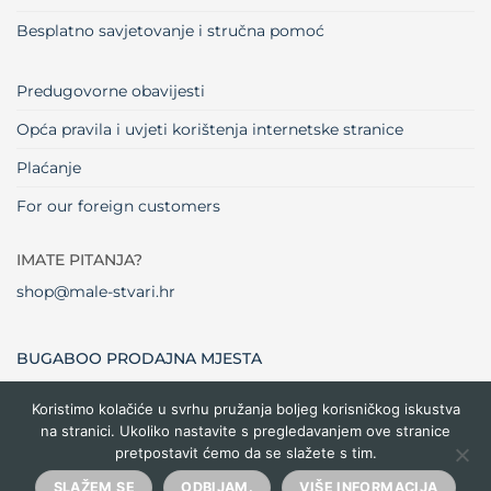
Besplatno savjetovanje i stručna pomoć
Predugovorne obavijesti
Opća pravila i uvjeti korištenja internetske stranice
Plaćanje
For our foreign customers
IMATE PITANJA?
shop@male-stvari.hr
BUGABOO PRODAJNA MJESTA
Koristimo kolačiće u svrhu pružanja boljeg korisničkog iskustva
na stranici. Ukoliko nastavite s pregledavanjem ove stranice
Visa
MasterCard
Maestro
Dinners
Credit
Cash
Bank
pretpostavit ćemo da se slažete s tim.
Club
Card
On
Trans
Delivery
Copyright 2026 ©
Male stvari
SLAŽEM SE
ODBIJAM.
VIŠE INFORMACIJA