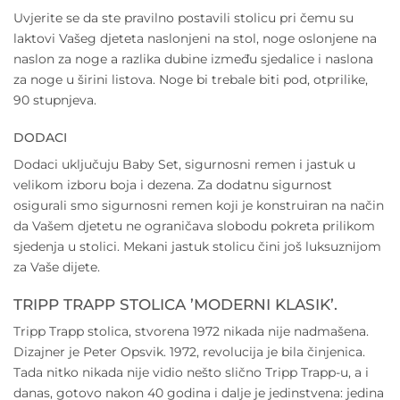
Uvjerite se da ste pravilno postavili stolicu pri čemu su
laktovi Vašeg djeteta naslonjeni na stol, noge oslonjene na
naslon za noge a razlika dubine između sjedalice i naslona
za noge u širini listova. Noge bi trebale biti pod, otprilike,
90 stupnjeva.
DODACI
Dodaci uključuju Baby Set, sigurnosni remen i jastuk u
velikom izboru boja i dezena. Za dodatnu sigurnost
osigurali smo sigurnosni remen koji je konstruiran na način
da Vašem djetetu ne ograničava slobodu pokreta prilikom
sjedenja u stolici. Mekani jastuk stolicu čini još luksuznijom
za Vaše dijete.
TRIPP TRAPP STOLICA ’MODERNI KLASIK’.
Tripp Trapp stolica, stvorena 1972 nikada nije nadmašena.
Dizajner je Peter Opsvik. 1972, revolucija je bila činjenica.
Tada nitko nikada nije vidio nešto slično Tripp Trapp-u, a i
danas, gotovo nakon 40 godina i dalje je jedinstvena: jedina