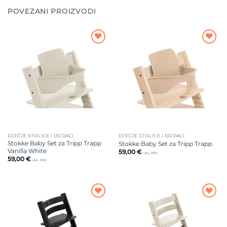
POVEZANI PROIZVODI
Dodajte
Dodajte
na listu
na listu
želja
želja
DJEČJE STOLICE I DODACI
DJEČJE STOLICE I DODACI
Stokke Baby Set za Tripp Trapp
Stokke Baby Set za Tripp Trapp
Vanilla White
59,00
€
uklj. PDV
59,00
€
uklj. PDV
Dodajte
Dodajte
na listu
na listu
želja
želja