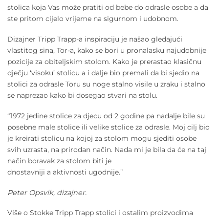
stolica koja Vas može pratiti od bebe do odrasle osobe a da
ste pritom cijelo vrijeme na sigurnom i udobnom.
Dizajner Tripp Trapp-a inspiraciju je našao gledajući
vlastitog sina, Tor-a, kako se bori u pronalasku najudobnije
pozicije za obiteljskim stolom. Kako je prerastao klasičnu
dječju ‘visoku’ stolicu a i dalje bio premali da bi sjedio na
stolici za odrasle Toru su noge stalno visile u zraku i stalno
se naprezao kako bi dosegao stvari na stolu.
“1972 jedine stolice za djecu od 2 godine pa nadalje bile su
posebne male stolice ili velike stolice za odrasle. Moj cilj bio
je kreirati stolicu na kojoj za stolom mogu sjediti osobe
svih uzrasta, na prirodan način. Nada mi je bila da će na taj
način boravak za stolom biti je
dnostavniji a aktivnosti ugodnije.”
Peter Opsvik, dizajner.
Više o Stokke Tripp Trapp stolici i ostalim proizvodima