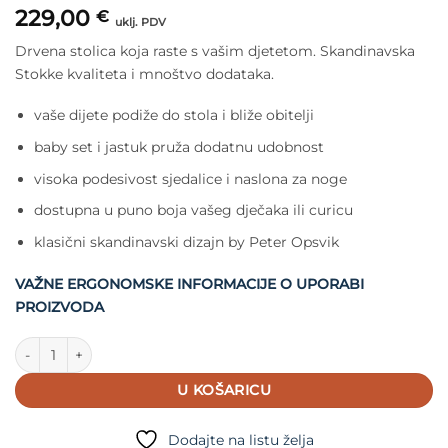
229,00
€
uklj. PDV
Drvena stolica koja raste s vašim djetetom. Skandinavska
Stokke kvaliteta i mnoštvo dodataka.
vaše dijete podiže do stola i bliže obitelji
baby set i jastuk pruža dodatnu udobnost
visoka podesivost sjedalice i naslona za noge
dostupna u puno boja vašeg dječaka ili curicu
klasični skandinavski dizajn by Peter Opsvik
VAŽNE ERGONOMSKE INFORMACIJE O UPORABI
PROIZVODA
Stokke Tripp Trapp Stolica Serene Pink količina
U KOŠARICU
Dodajte na listu želja