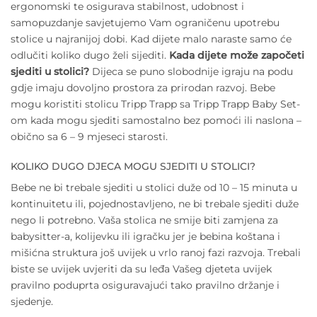
ergonomski te osigurava stabilnost, udobnost i
samopuzdanje savjetujemo Vam ograničenu upotrebu
stolice u najranijoj dobi. Kad dijete malo naraste samo će
odlučiti koliko dugo želi sijediti.
Kada dijete može započeti
sjediti u stolici?
Dijeca se puno slobodnije igraju na podu
gdje imaju dovoljno prostora za prirodan razvoj. Bebe
mogu koristiti stolicu Tripp Trapp sa Tripp Trapp Baby Set-
om kada mogu sjediti samostalno bez pomoći ili naslona –
obično sa 6 – 9 mjeseci starosti.
KOLIKO DUGO DJECA MOGU SJEDITI U STOLICI?
Bebe ne bi trebale sjediti u stolici duže od 10 – 15 minuta u
kontinuitetu ili, pojednostavljeno, ne bi trebale sjediti duže
nego li potrebno. Vaša stolica ne smije biti zamjena za
babysitter-a, kolijevku ili igračku jer je bebina koštana i
mišićna struktura još uvijek u vrlo ranoj fazi razvoja. Trebali
biste se uvijek uvjeriti da su leđa Vašeg djeteta uvijek
pravilno poduprta osiguravajući tako pravilno držanje i
sjedenje.