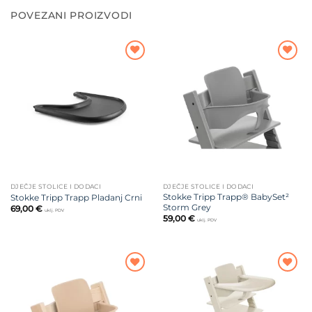
POVEZANI PROIZVODI
Dodajte
Dodajte
na listu
na listu
želja
želja
DJEČJE STOLICE I DODACI
DJEČJE STOLICE I DODACI
Stokke Tripp Trapp® BabySet²
Stokke Tripp Trapp Pladanj Crni
Storm Grey
69,00
€
uklj. PDV
59,00
€
uklj. PDV
Dodajte
Dodajte
na listu
na listu
želja
želja