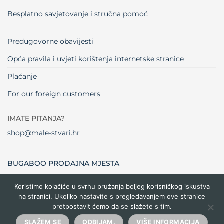
Besplatno savjetovanje i stručna pomoć
Predugovorne obavijesti
Opća pravila i uvjeti korištenja internetske stranice
Plaćanje
For our foreign customers
IMATE PITANJA?
shop@male-stvari.hr
BUGABOO PRODAJNA MJESTA
Koristimo kolačiće u svrhu pružanja boljeg korisničkog iskustva
na stranici. Ukoliko nastavite s pregledavanjem ove stranice
Visa
MasterCard
Maestro
Dinners
Credit
Cash
Bank
pretpostavit ćemo da se slažete s tim.
Club
Card
On
Trans
Delivery
Copyright 2026 ©
Male stvari
SLAŽEM SE
ODBIJAM.
VIŠE INFORMACIJA