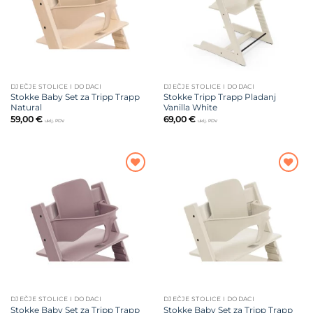
DJEČJE STOLICE I DODACI
DJEČJE STOLICE I DODACI
Stokke Baby Set za Tripp Trapp
Stokke Tripp Trapp Pladanj
Natural
Vanilla White
59,00
€
69,00
€
uklj. PDV
uklj. PDV
Dodajte
Dodajte
na listu
na listu
želja
želja
DJEČJE STOLICE I DODACI
DJEČJE STOLICE I DODACI
Stokke Baby Set za Tripp Trapp
Stokke Baby Set za Tripp Trapp