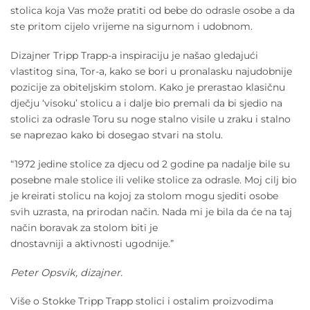
stolica koja Vas može pratiti od bebe do odrasle osobe a da
ste pritom cijelo vrijeme na sigurnom i udobnom.
Dizajner Tripp Trapp-a inspiraciju je našao gledajući
vlastitog sina, Tor-a, kako se bori u pronalasku najudobnije
pozicije za obiteljskim stolom. Kako je prerastao klasičnu
dječju ‘visoku’ stolicu a i dalje bio premali da bi sjedio na
stolici za odrasle Toru su noge stalno visile u zraku i stalno
se naprezao kako bi dosegao stvari na stolu.
“1972 jedine stolice za djecu od 2 godine pa nadalje bile su
posebne male stolice ili velike stolice za odrasle. Moj cilj bio
je kreirati stolicu na kojoj za stolom mogu sjediti osobe
svih uzrasta, na prirodan način. Nada mi je bila da će na taj
način boravak za stolom biti je
dnostavniji a aktivnosti ugodnije.”
Peter Opsvik, dizajner.
Više o Stokke Tripp Trapp stolici i ostalim proizvodima