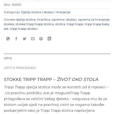
SKU:
100101
Kategorije:
Dječje stolice i dodaci
,
Hranjenje
Oznake
dječje stolice
,
hranilica
,
oprema i dodaci
,
oprema za hranjenje
,
stokke
,
stokke tripp trapp stolica
,
stolica
,
tripp trapp
,
tripp trapp baby
set
,
tripp trapp dodaci
OPIS
UPIT O PROIZVODU
STOKKE TRIPP TRAPP –
ŽIVOT OKO STOLA
Tripp Trapp dječja stolica može se koristiti od 6 mjeseci –
Uz pravilnu podršku sve je moguće
Tripp Trapp
prilagođava se veličini Vašeg djeteta – osigurava mu da za
stolom uvijek sjedi na pravilnoj visini sa nogama također
poduprijetim.Iako je Tripp Trapp stolica napravljena