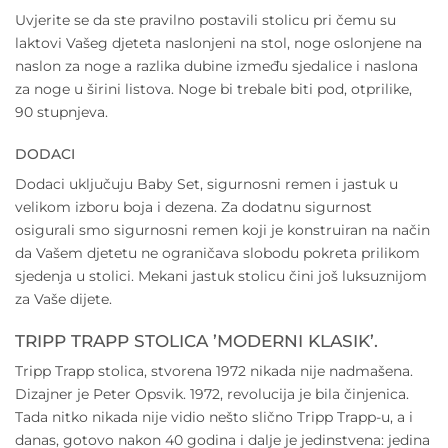
Uvjerite se da ste pravilno postavili stolicu pri čemu su
laktovi Vašeg djeteta naslonjeni na stol, noge oslonjene na
naslon za noge a razlika dubine između sjedalice i naslona
za noge u širini listova. Noge bi trebale biti pod, otprilike,
90 stupnjeva.
DODACI
Dodaci uključuju Baby Set, sigurnosni remen i jastuk u
velikom izboru boja i dezena. Za dodatnu sigurnost
osigurali smo sigurnosni remen koji je konstruiran na način
da Vašem djetetu ne ograničava slobodu pokreta prilikom
sjedenja u stolici. Mekani jastuk stolicu čini još luksuznijom
za Vaše dijete.
TRIPP TRAPP STOLICA ’MODERNI KLASIK’.
Tripp Trapp stolica, stvorena 1972 nikada nije nadmašena.
Dizajner je Peter Opsvik. 1972, revolucija je bila činjenica.
Tada nitko nikada nije vidio nešto slično Tripp Trapp-u, a i
danas, gotovo nakon 40 godina i dalje je jedinstvena: jedina