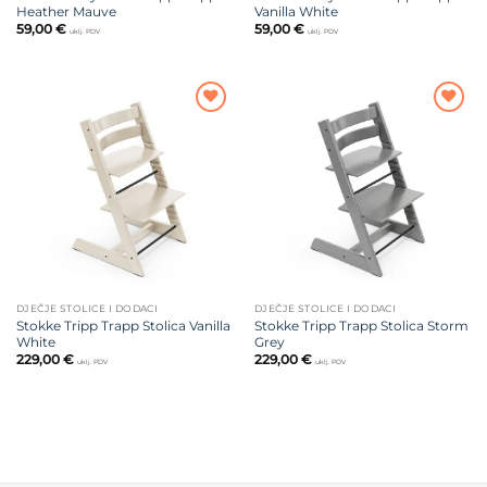
Heather Mauve
Vanilla White
59,00
€
59,00
€
uklj. PDV
uklj. PDV
Dodajte
Dodajte
na listu
na listu
želja
želja
DJEČJE STOLICE I DODACI
DJEČJE STOLICE I DODACI
Stokke Tripp Trapp Stolica Vanilla
Stokke Tripp Trapp Stolica Storm
White
Grey
229,00
€
229,00
€
uklj. PDV
uklj. PDV