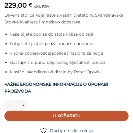
229,00
€
uklj. PDV
Drvena stolica koja raste s vašim djetetom. Skandinavska
Stokke kvaliteta i mnoštvo dodataka.
vaše dijete podiže do stola i bliže obitelji
baby set i jastuk pruža dodatnu udobnost
visoka podesivost sjedalice i naslona za noge
dostupna u puno boja vašeg dječaka ili curicu
klasični skandinavski dizajn by Peter Opsvik
VAŽNE ERGONOMSKE INFORMACIJE O UPORABI
PROIZVODA
Stokke Tripp Trapp Stolica Natural količina
U KOŠARICU
Dodajte na listu želja