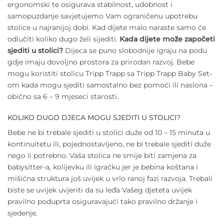
ergonomski te osigurava stabilnost, udobnost i
samopuzdanje savjetujemo Vam ograničenu upotrebu
stolice u najranijoj dobi. Kad dijete malo naraste samo će
odlučiti koliko dugo želi sijediti.
Kada dijete može započeti
sjediti u stolici?
Dijeca se puno slobodnije igraju na podu
gdje imaju dovoljno prostora za prirodan razvoj. Bebe
mogu koristiti stolicu Tripp Trapp sa Tripp Trapp Baby Set-
om kada mogu sjediti samostalno bez pomoći ili naslona –
obično sa 6 – 9 mjeseci starosti.
KOLIKO DUGO DJECA MOGU SJEDITI U STOLICI?
Bebe ne bi trebale sjediti u stolici duže od 10 – 15 minuta u
kontinuitetu ili, pojednostavljeno, ne bi trebale sjediti duže
nego li potrebno. Vaša stolica ne smije biti zamjena za
babysitter-a, kolijevku ili igračku jer je bebina koštana i
mišićna struktura još uvijek u vrlo ranoj fazi razvoja. Trebali
biste se uvijek uvjeriti da su leđa Vašeg djeteta uvijek
pravilno poduprta osiguravajući tako pravilno držanje i
sjedenje.