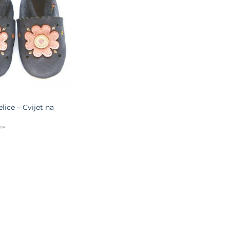
Dodajte
na listu
želja
ice – Cvijet na
PDV