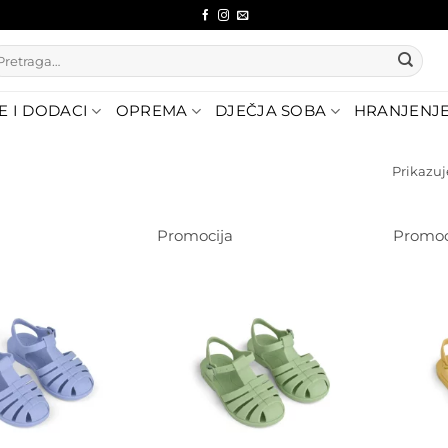
etraži:
E I DODACI
OPREMA
DJEČJA SOBA
HRANJENJ
Prikazuje
Promocija
Promoc
Dodajte
Dodajte
na listu
na listu
želja
želja