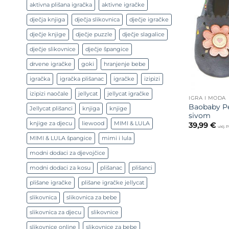
aktivna plišana igračka
aktivne igračke
dječja knjiga
dječja slikovnica
dječje igračke
dječje knjige
dječje puzzle
dječje slagalice
dječje slikovnice
dječje špangice
drvene igračke
goki
hranjenje bebe
igračka
igračka plišanac
igračke
izipizi
izipizi naočale
jellycat
jellycat igračke
IGRA I MODA
Baobaby Pel
Jellycat plišanci
knjiga
knjige
sivom
knjige za djecu
liewood
MIMI & LULA
39,99
€
uklj. 
MIMI & LULA špangice
mimi i lula
modni dodaci za djevojčice
modni dodaci za kosu
plišanac
plišanci
plišane igračke
plišane igračke jellycat
slikovnica
slikovnica za bebe
slikovnica za djecu
slikovnice
slikovnice online
slikovnice za bebe