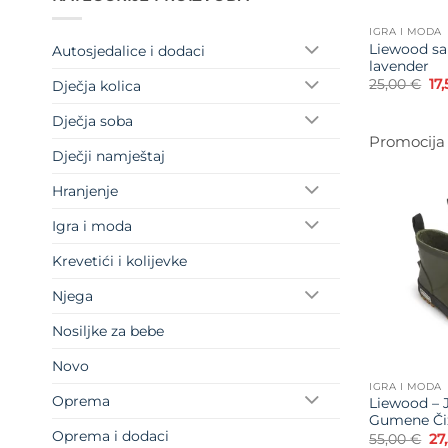
IGRA I MODA
Liewood sa
Autosjedalice i dodaci
lavender
Iz
25,00
€
17
Dječja kolica
ci
bil
Dječja soba
je:
25
Promocija
Dječji namještaj
Hranjenje
Igra i moda
Krevetići i kolijevke
Njega
Nosiljke za bebe
Novo
IGRA I MODA
Oprema
Liewood – 
Gumene Či
Oprema i dodaci
Iz
55,00
€
27