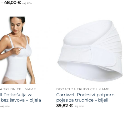
Raspon
–
48,00
€
je:
12,50 €.
uklj. PDV
cijena:
25,00 €.
od
30,00 €
do
48,00 €
Dodajte
Dodajte
na listu
na listu
želja
želja
A TRUDNICE I MAME
DODACI ZA TRUDNICE I MAME
l Potkošulja za
Carriwell Podesivi potporni
 bez šavova – bijela
pojas za trudnice – bijeli
39,82
€
uklj. PDV
uklj. PDV