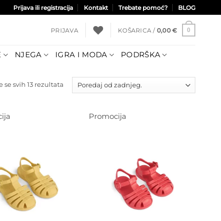
Prijava ili registracija
Kontakt
Trebate pomoć?
BLOG
PRIJAVA
KOŠARICA /
0,00
€
0
E
NJEGA
IGRA I MODA
PODRŠKA
Poredano
 se svih 13 rezultata
po
najnovijem
ija
Promocija
Dodajte
Dodajte
na listu
na listu
želja
želja