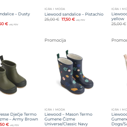
IGRA I MODA
IGRA I M
ndalice – Dusty
Liewood
Liewood sandalice – Pistachio
yellow
Izvorna
Trenutna
25,00
€
17,50
€
uklj. PDV
cijena
cijena
vorna
Trenutna
,50
€
25,00
€
uklj. PDV
bila
je:
jena
cijena
je:
17,50 €.
a
je:
25,00 €.
17,50 €.
,00 €.
Promocija
Promoc
Dodajte
Dodajte
na listu
na listu
želja
želja
IGRA I MODA
IGRA I M
Jesse Dječje Termo
Liewood – Mason Termo
Liewoo
zme – Army Brown
Gumene Čizme
Gumene
Universe/Classic Navy
Dogs/S
vorna
Trenutna
,50
€
uklj. PDV