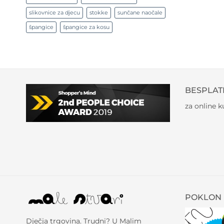
slikovnice za djecu
stokke
sunčane naočale
špangice
špangice za kosu
BESPLAT
za online 
POKLON 
Dječja trgovina. Trudni? U Malim