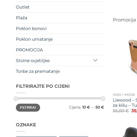
ci
bil
Outlet
je:
55
Plaža
Promocija
Poklon bonovi
Poklon umatanje
PROMOCIJA
Stolne svjetiljke
Torbe za prematanje
FILTRIRAJTE PO CIJENI
IGRA I MODA
Liewood – 
za kišu – T
Min
Maks
Cijena:
10 €
—
50 €
FILTRIRAJ
cijena
cijena
Iz
55,00
€
38
ci
bil
je:
OZNAKE
55