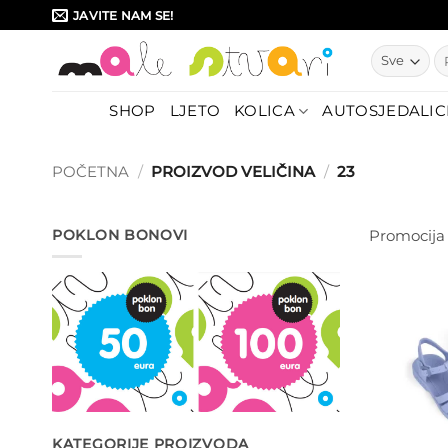
Skip
JAVITE NAM SE!
to
Pr
content
SHOP
LJETO
KOLICA
AUTOSJEDALIC
POČETNA
/
PROIZVOD VELIČINA
/
23
POKLON BONOVI
Promocija
KATEGORIJE PROIZVODA