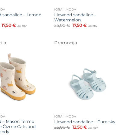
ODA
IGRA I MODA
 sandalice – Lemon
Liewood sandalice –
Watermelon
Izvorna
Trenutna
Izvorna
Trenutna
17,50
€
25,00
€
17,50
€
uklj. PDV
uklj. PDV
cijena
cijena
cijena
cijena
bila
je:
bila
je:
je:
17,50 €.
je:
17,50 €.
25,00 €.
25,00 €.
ija
Promocija
Dodajte
Dodajte
na listu
na listu
želja
želja
ODA
IGRA I MODA
d – Mason Termo
Liewood sandalice – Pure sky
 Čizme Cats and
Izvorna
Trenutna
25,00
€
12,50
€
uklj. PDV
cijena
cijena
andy
bila
je: