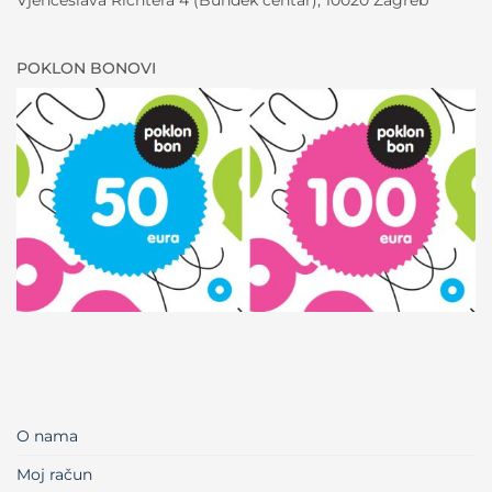
Vjenceslava Richtera 4 (Bundek centar), 10020 Zagreb
POKLON BONOVI
O nama
Moj račun