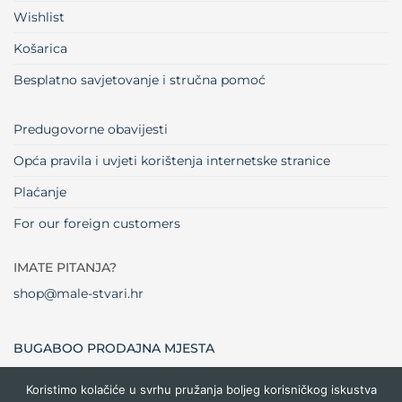
Wishlist
Košarica
Besplatno savjetovanje i stručna pomoć
Predugovorne obavijesti
Opća pravila i uvjeti korištenja internetske stranice
Plaćanje
For our foreign customers
IMATE PITANJA?
shop@male-stvari.hr
BUGABOO PRODAJNA MJESTA
Koristimo kolačiće u svrhu pružanja boljeg korisničkog iskustva