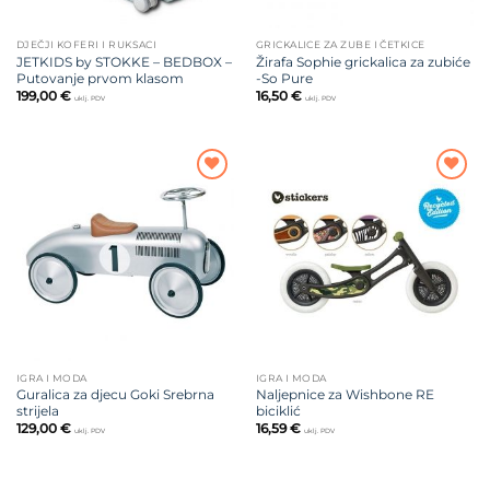
DJEČJI KOFERI I RUKSACI
GRICKALICE ZA ZUBE I ČETKICE
JETKIDS by STOKKE – BEDBOX –
Žirafa Sophie grickalica za zubiće
Putovanje prvom klasom
-So Pure
199,00
€
16,50
€
uklj. PDV
uklj. PDV
Dodajte
Dodajte
na listu
na listu
želja
želja
IGRA I MODA
IGRA I MODA
Guralica za djecu Goki Srebrna
Naljepnice za Wishbone RE
strijela
biciklić
129,00
€
16,59
€
uklj. PDV
uklj. PDV