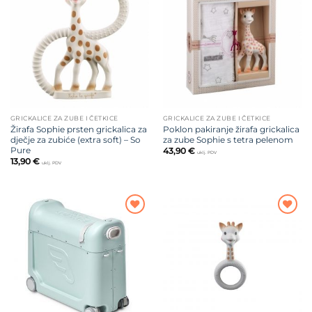
Dodajte
Dodajte
na listu
na listu
želja
želja
GRICKALICE ZA ZUBE I ČETKICE
GRICKALICE ZA ZUBE I ČETKICE
Žirafa Sophie prsten grickalica za
Poklon pakiranje žirafa grickalica
dječje za zubiće (extra soft) – So
za zube Sophie s tetra pelenom
Pure
43,90
€
uklj. PDV
13,90
€
uklj. PDV
Dodajte
Dodajte
na listu
na listu
želja
želja