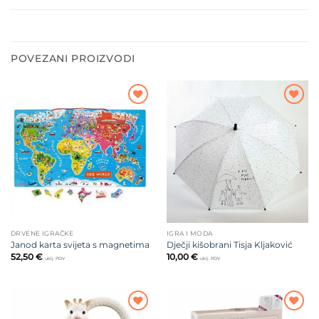
POVEZANI PROIZVODI
Dodajte
Dodajte
na listu
na listu
želja
želja
DRVENE IGRAČKE
IGRA I MODA
Janod karta svijeta s magnetima
Dječji kišobrani Tisja Kljaković
52,50
€
10,00
€
uklj. PDV
uklj. PDV