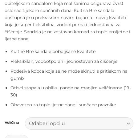
obiteljskom sandalom koja mališanima osigurava čvrst
je:
12,50 €.
oslonac tijekom sunčanih dana. Kultna Bre sandala
25,00 €.
dostupna je u prekrasnim novim bojama i novoj kvaliteti
koja je super fleksibilna, vodootporna i jednostavna za
čišćenje. Sandala je neizostavan komad za tople proljetne i
ljetne dane.
Kultne Bre sandale poboljšane kvalitete
Fleksibilan, vodootporan i jednostavan za čišćenje
Podesiva kopča koja se ne može skinuti s pritiskom na
gumb
Otisci stopala u obliku pande na manjim veličinama (19-
30)
Obavezno za tople ljetne dane i sunčane praznike
Veličina
Liewood sandalice - Pure sky količina