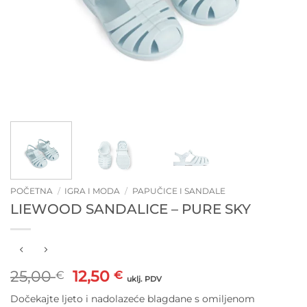
POČETNA
/
IGRA I MODA
/
PAPUČICE I SANDALE
LIEWOOD SANDALICE – PURE SKY
Izvorna
Trenutna
25,00
12,50
€
€
uklj. PDV
cijena
cijena
Dočekajte ljeto i nadolazeće blagdane s omiljenom
bila
je: