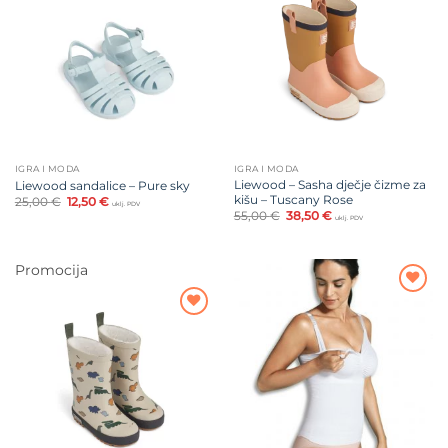
Dodajte
Dodajte
na listu
na listu
želja
želja
IGRA I MODA
IGRA I MODA
Liewood – Sasha dječje čizme za
Liewood sandalice – Pure sky
kišu – Tuscany Rose
Izvorna
Trenutna
25,00
€
12,50
€
uklj. PDV
cijena
cijena
Izvorna
Trenutna
55,00
€
38,50
€
uklj. PDV
bila
je:
cijena
cijena
je:
12,50 €.
bila
je:
25,00 €.
je:
38,50 €.
55,00 €.
Promocija
Dodajte
na listu
Dodajte
želja
na listu
želja