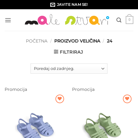
Skip
JAVITE NAM SE!
to
content
0
POČETNA
/
PROIZVOD VELIČINA
/
24
FILTRIRAJ
Promocija
Promocija
Dodajte
Dodajte
na listu
na listu
želja
želja