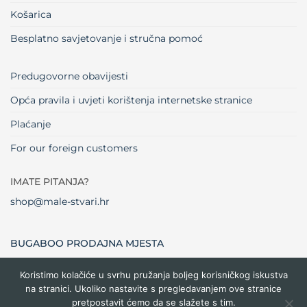
Košarica
Besplatno savjetovanje i stručna pomoć
Predugovorne obavijesti
Opća pravila i uvjeti korištenja internetske stranice
Plaćanje
For our foreign customers
IMATE PITANJA?
shop@male-stvari.hr
BUGABOO PRODAJNA MJESTA
Koristimo kolačiće u svrhu pružanja boljeg korisničkog iskustva
na stranici. Ukoliko nastavite s pregledavanjem ove stranice
Visa
MasterCard
Maestro
Dinners
Credit
Cash
Bank
pretpostavit ćemo da se slažete s tim.
Club
Card
On
Trans