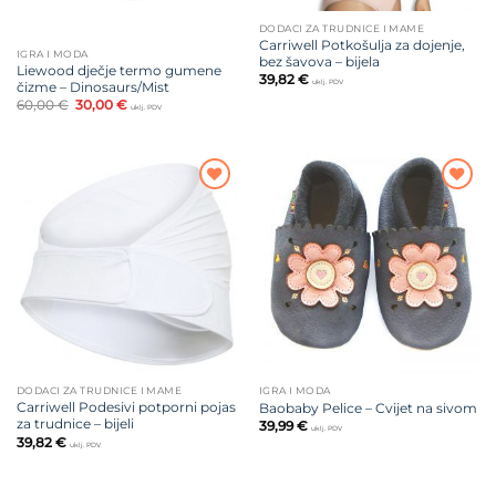
DODACI ZA TRUDNICE I MAME
Carriwell Potkošulja za dojenje,
IGRA I MODA
bez šavova – bijela
Liewood dječje termo gumene
39,82
€
uklj. PDV
čizme – Dinosaurs/Mist
Izvorna
Trenutna
60,00
€
30,00
€
uklj. PDV
cijena
cijena
bila
je:
je:
30,00 €.
60,00 €.
Dodajte
Dodajte
na listu
na listu
želja
želja
DODACI ZA TRUDNICE I MAME
IGRA I MODA
Carriwell Podesivi potporni pojas
Baobaby Pelice – Cvijet na sivom
za trudnice – bijeli
39,99
€
uklj. PDV
39,82
€
uklj. PDV